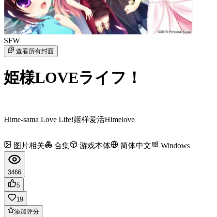
SFW
查看所有封面
姫様LOVEライフ！
Hime-sama Love Life!
姬样爱活
Himelove
图片相关
合集
游戏本体
简体中文
Windows
3466
5
19
添加评分