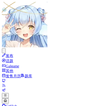
发布
话题
Galgame
其他
发售月历
题库