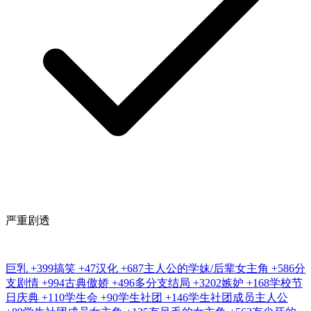
严重剧透
巨乳
+399
搞笑
+47
汉化
+687
主人公的学妹/后辈女主角
+586
分
支剧情
+994
古典傲娇
+496
多分支结局
+3202
嫉妒
+168
学校节
日庆典
+110
学生会
+90
学生社团
+146
学生社团成员主人公