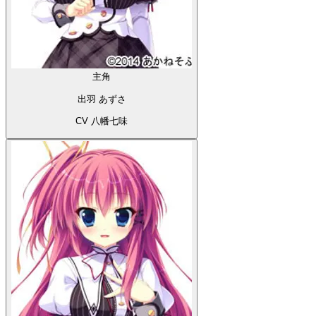
主角
出羽 あずさ
CV 八幡七味