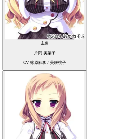
主角
片岡 美菜子
CV 篠原麻李 / 美咲桃子