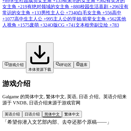
+89
学生社团成员女主角
+135
有呆毛的女主角
+562
有尖牙的
女主角
+219
有绝对领域的女主角
+880
校园生活喜剧
+296
没有
常识的女主角
+133
男性主人公
+7340
白毛女主角
+556
高中
+1077
高中生主人公
+995
主人公的学姐/前辈女主角
+562
其他
人视角
+1575
废萌
+324
Q版CG
+741
文本框旁副立绘
+783
游戏介绍
评论区
题库
本体资源下载
游戏介绍
Galgame 的简体中文, 繁体中文, 英语, 日语 介绍。英语介绍来
源于 VNDB, 日语介绍来源于游戏官网
英语介绍
日语介绍
简体中文
繁体中文
「希望你潜入文艺部内部、去夺还那个原稿——」