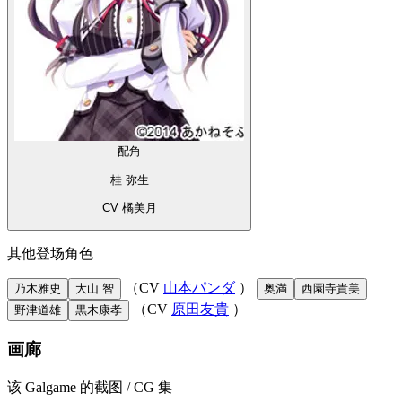
配角
桂 弥生
CV 橘美月
其他登场角色
（CV
山本パンダ
）
乃木雅史
大山 智
奥満
西園寺貴美
（CV
原田友貴
）
野津道雄
黒木康孝
画廊
该 Galgame 的截图 / CG 集