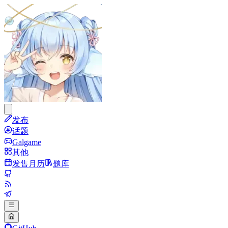
发布
话题
Galgame
其他
发售月历
题库