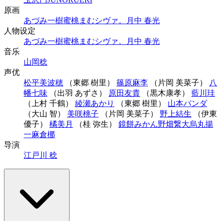
原画
あづみ一樹
蜜桃まむ
シヴァ。
月中 春光
人物设定
あづみ一樹
蜜桃まむ
シヴァ。
月中 春光
音乐
山岡稔
声优
松平美波穂
（東郷 樹里）
篠原麻李
（片岡 美菜子）
八
幡七味
（出羽 あずさ）
原田友貴
（黒木康孝）
藍川珪
（上村 千鶴）
綾瀬あかり
（東郷 樹里）
山本パンダ
（大山 智）
美咲桃子
（片岡 美菜子）
野上結生
（伊東
優子）
橘美月
（桂 弥生）
鏡餅みかん
野畑繋大
烏丸揚
一
麻倉梛
导演
江戸川 稔