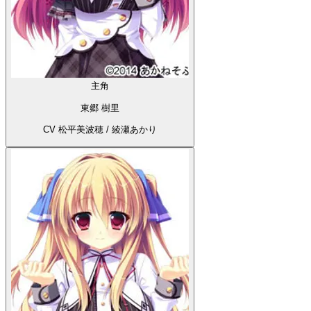
主角
東郷 樹里
CV 松平美波穂 / 綾瀬あかり