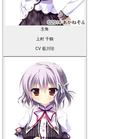
主角
上村 千鶴
CV 藍川珪