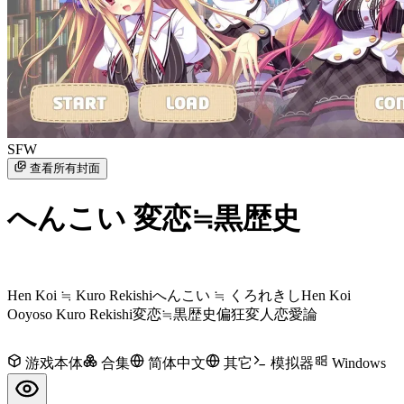
SFW
查看所有封面
へんこい 変恋≒黒歴史
Hen Koi ≒ Kuro Rekishi
へんこい ≒ くろれきし
Hen Koi
Ooyoso Kuro Rekishi
変恋≒黒歴史
偏狂変人恋愛論
游戏本体
合集
简体中文
其它
模拟器
Windows