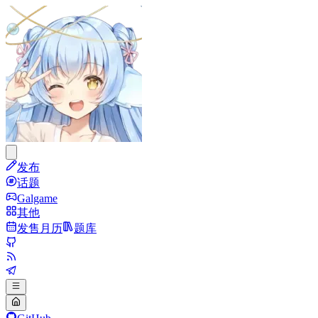
发布
话题
Galgame
其他
发售月历
题库