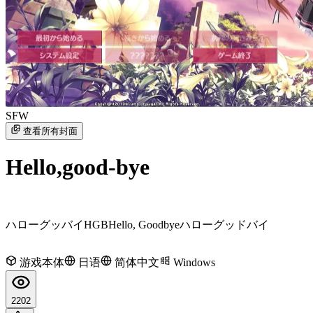
SFW
查看所有封面
Hello,good-bye
ハローグッバイ
HGB
Hello, Goodbye
ハローグッドバイ
游戏本体
日语
简体中文
Windows
2202