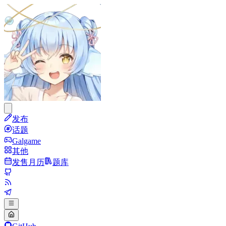
发布
话题
Galgame
其他
发售月历
题库