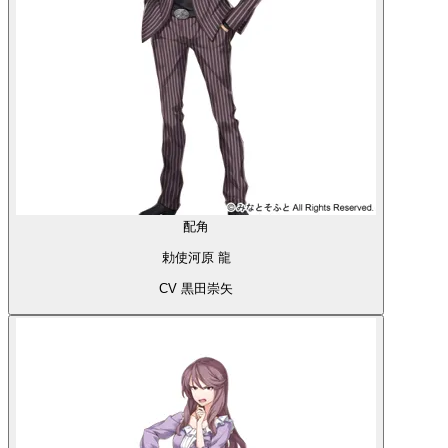
配角
勅使河原 龍
CV 黒田崇矢