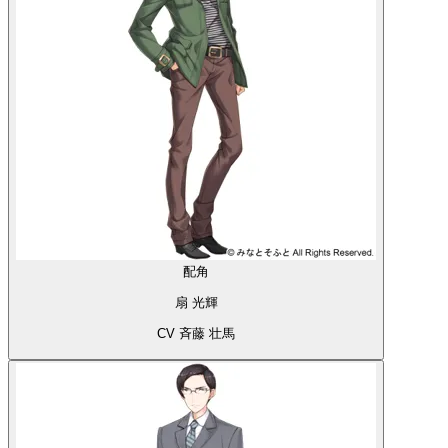
配角
扇 光輝
CV 斉藤 壮馬