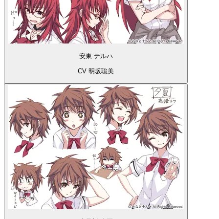
安東 テルハ
CV 明坂聡美