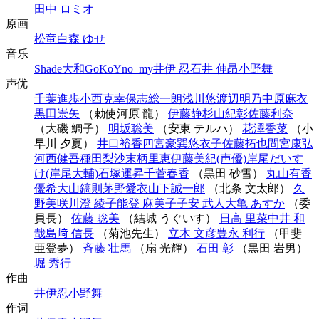
田中 ロミオ
原画
松竜
白森 ゆせ
音乐
Shade
大和
GoKoY
no_my
井伊 忍
石井 伸昂
小野舞
声优
千葉進歩
小西克幸
保志総一朗
浅川悠
渡辺明乃
中原麻衣
黒田崇矢
（勅使河原 龍）
伊藤静
杉山紀彰
佐藤利奈
（大磯 鯛子）
明坂聡美
（安東 テルハ）
花澤香菜
（小
早川 夕夏）
井口裕香
四宮豪
巽悠衣子
佐藤拓也
間宮康弘
河西健吾
種田梨沙
末柄里恵
伊藤美紀(声優)
岸尾だいす
け(岸尾大輔)
石塚運昇
千菅春香
（黒田 砂雪）
丸山有香
優希
大山鎬則
茅野愛衣
山下誠一郎
（北条 文太郎）
久
野美咲
川澄 綾子
能登 麻美子
子安 武人
大亀 あすか
（委
員長）
佐藤 聡美
（結城 うぐいす）
日高 里菜
中井 和
哉
島﨑 信長
（菊池先生）
立木 文彦
豊永 利行
（甲斐
亜登夢）
斉藤 壮馬
（扇 光輝）
石田 彰
（黒田 岩男）
堀 秀行
作曲
井伊忍
小野舞
作词