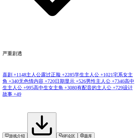
严重剧透
喜剧
+1148
主人公露过正脸
+2285
学生主人公
+1021
宅系女主
角
+340
无色情内容
+720
日期显示
+526
男性主人公
+7340
高中
生主人公
+995
高中生女主角
+3080
有配音的主人公
+729
设计
故事
+49
游戏介绍
评论区
题库