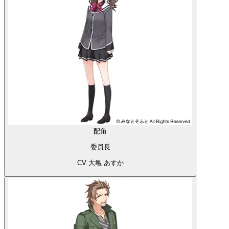
配角
委員長
CV 大亀 あすか