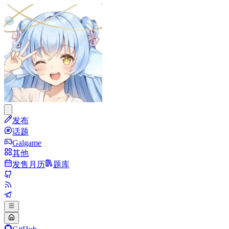
发布
话题
Galgame
其他
发售月历
题库