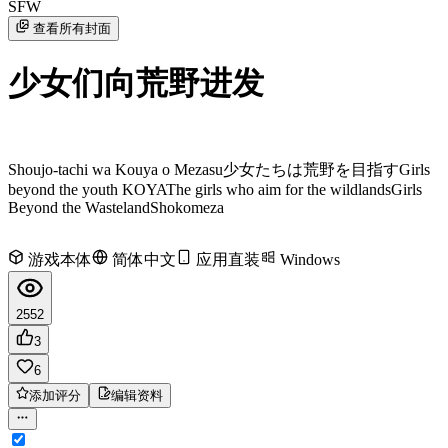
SFW
查看所有封面
少女们向荒野进发
Shoujo-tachi wa Kouya o Mezasu
少女たちは荒野を目指す
Girls
beyond the youth KOYA
The girls who aim for the wildlands
Girls
Beyond the Wasteland
Shokomeza
游戏本体
简体中文
应用直装
Windows
2552
3
6
添加评分
编辑资料