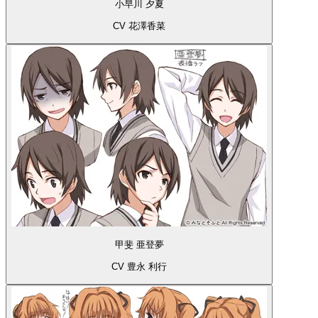
小早川 夕夏
CV 花澤香菜
甲斐 亜登夢
CV 豊永 利行