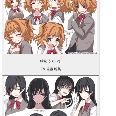
結城 うぐいす
CV 佐藤 聡美