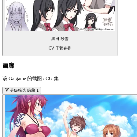
黒田 砂雪
CV 千菅春香
画廊
该 Galgame 的截图 / CG 集
分级筛选
隐藏 1