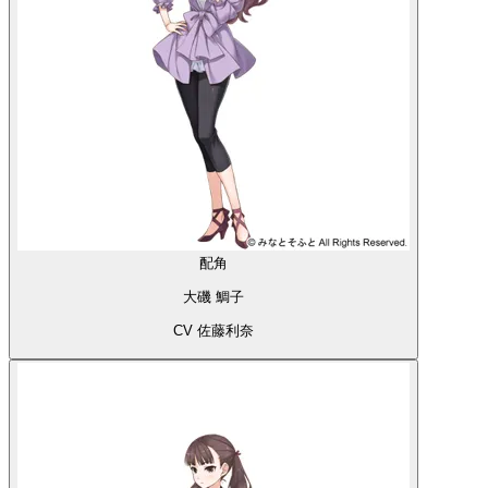
配角
大磯 鯛子
CV 佐藤利奈