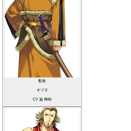
配角
オヅヌ
CV 巌 蝉秋