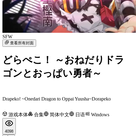
SFW
查看所有封面
どらぺこ！ ～おねだりドラ
ゴンとおっぱい勇者～
Drapeko! ~Onedari Dragon to Oppai Yuusha~
Dorapeko
游戏本体
合集
简体中文
日语
Windows
4098