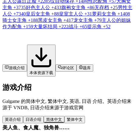
主人公露过正脸
+2285
仅自动保存
+14
同性恋配角
+57
大胸女
主角
+3735
好色主人公
+433
旗袍女主角
+86
无存档
+25
男性主
人公
+7340
皇后女主角
+88
皇室主人公
+31
萝莉女主角
+1408
骑士女主角
+188
黑皮女主角
+417
龙女主角
+79
主人公的姐妹
作为配角
+159
大量坏结局
+222
战斗
+65
提示角
+52
游戏介绍
评论区
题库
本体资源下载
游戏介绍
Galgame 的简体中文, 繁体中文, 英语, 日语 介绍。英语介绍来
源于 VNDB, 日语介绍来源于游戏官网
英语介绍
日语介绍
简体中文
繁体中文
美人鱼、食人魔、独角兽……