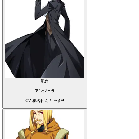
配角
アンジェラ
CV 榛名れん / 神保巴