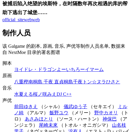
被捕后陷入绝望的埃斯特，在时隔数年再次相遇的库的帮
助下逃出了城堡……
official_site
web
web
制作人员
该 Galgame 的剧本, 原画, 音乐, 声优等制作人员名单, 数据来
自 NextMoe 目录的署名图谱
脚本
ヨイドレ・ドラゴン
よーいちろー
イマーム
原画
八重樫南
桐島 千夜 直貞
桐島千夜
トン☆ヌラ
ひさと
音乐
水夏える
桜ノ咲みえ
DJ C++
声优
前田ゆきえ
（シャル）
儀武ゆう子
（セキエイ）
ミル
ノ純
（アルマ）
飯野ユウ
（メリー）
野中カオリ
（ト
ロ）
あさみほとり
（ソース・ハートン）
神保巴
（ア
ンジェラ）
尾崎未來
（トオル・オニガシマ）
山名枝
里子
（ネヴェネーヴェ）
没有人
（エスト・D・バレイ