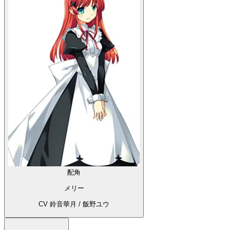
配角
メリー
CV 鈴音華月 / 飯野ユウ