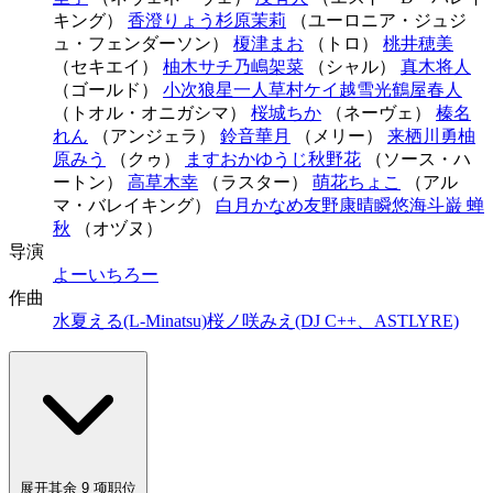
キング）
香澄りょう
杉原茉莉
（ユーロニア・ジュジ
ュ・フェンダーソン）
榎津まお
（トロ）
桃井穂美
（セキエイ）
柚木サチ
乃嶋架菜
（シャル）
真木将人
（ゴールド）
小次狼
星一人
草村ケイ
越雪光
鶴屋春人
（トオル・オニガシマ）
桜城ちか
（ネーヴェ）
榛名
れん
（アンジェラ）
鈴音華月
（メリー）
来栖川勇
柚
原みう
（クゥ）
ますおかゆうじ
秋野花
（ソース・ハ
ートン）
高草木幸
（ラスター）
萌花ちょこ
（アル
マ・バレイキング）
白月かなめ
友野康晴
瞬悠海斗
巌 蝉
秋
（オヅヌ）
导演
よーいちろー
作曲
水夏える(L-Minatsu)
桜ノ咲みえ(DJ C++、ASTLYRE)
展开其余 9 项职位