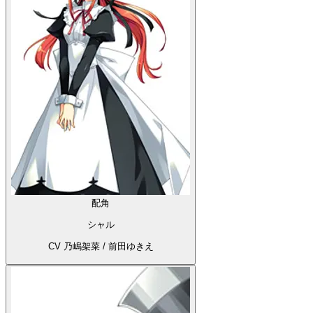
配角
シャル
CV 乃嶋架菜 / 前田ゆきえ