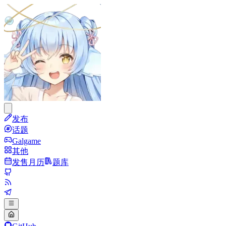
发布
话题
Galgame
其他
发售月历
题库