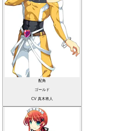
配角
ゴールド
CV 真木将人