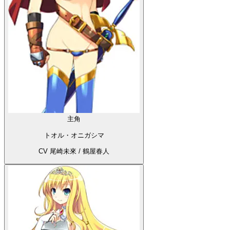
主角
トオル・オニガシマ
CV 尾崎未來 / 鶴屋春人