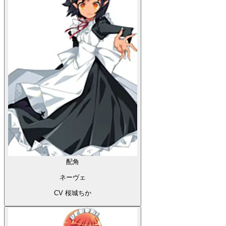
配角
ネーヴェ
CV 桜城ちか