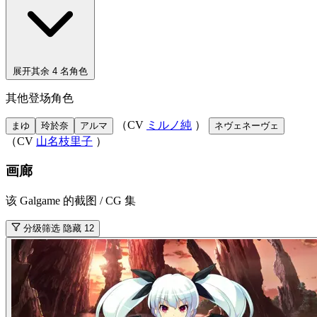
展开其余 4 名角色
其他登场角色
（CV
ミルノ純
）
まゆ
玲於奈
アルマ
ネヴェネーヴェ
（CV
山名枝里子
）
画廊
该 Galgame 的截图 / CG 集
分级筛选
隐藏 12