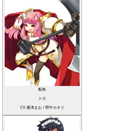
配角
トロ
CV 榎津まお / 野中カオリ