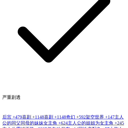
严重剧透
后宫
+479
喜剧
+1148
喜剧
+1148
奇幻
+592
架空世界
+147
主人
公的同父同母的妹妹女主角
+624
主人公的姐姐为女主角
+245