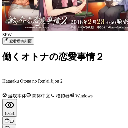
SFW
查看所有封面
働くオトナの恋愛事情２
Hataraku Otona no Ren'ai Jijou 2
游戏本体
简体中文
模拟器
Windows
10251
10