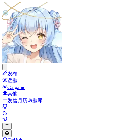
发布
话题
Galgame
其他
发售月历
题库