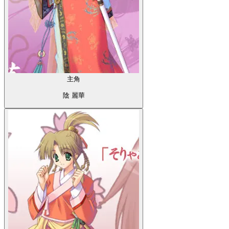
主角
陰 麗華