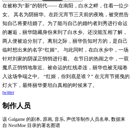
在被称为“新”的朝代—— 在南阳，白水之畔，住着一位少
女。 其名为阴丽华。在距元宵节三天前的夜晚，被突然告
知自己将要结婚了。为了能与自己的婚约者刘秀进行命运
的邂逅，丽华隐藏身份来到了白水乡。还没能互相了解，
两人便被迫分别了。离别之际，丽华告知对方的，是自己
临时想出来的名字“红姬”。 与此同时，在白水乡中，一场
针对刘家的阴谋正悄悄进行着。 在节日的热闹之中，一双
魔爪正悄悄地靠近。被命运的红线牵连，丽华也被无端卷
入这场争端之中。 “红姬，你到底是谁？” 在元宵节摇曳的
灯火下，最终丽华要坦白真相的时候来了。
twitter
制作人员
该 Galgame 的剧本, 原画, 音乐, 声优等制作人员名单, 数据来
自 NextMoe 目录的署名图谱