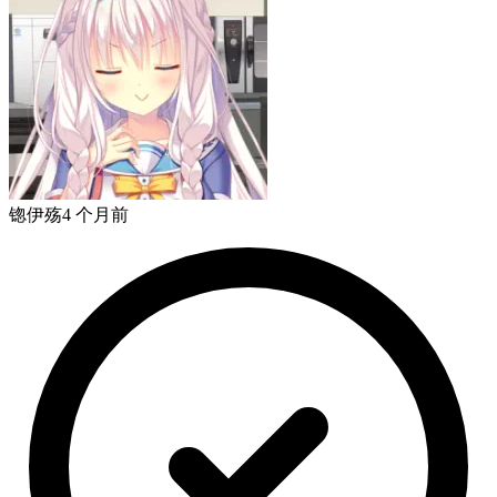
锪伊殇
4 个月前