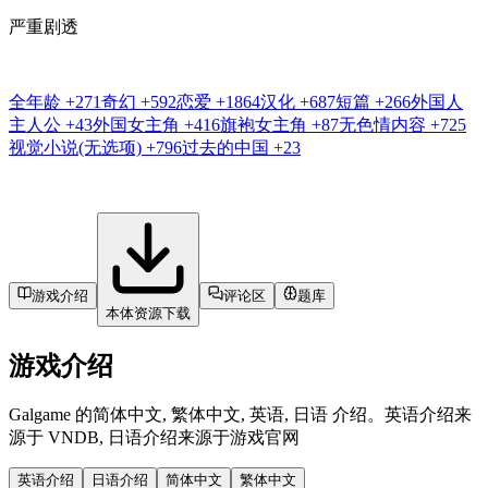
严重剧透
全年龄
+271
奇幻
+592
恋爱
+1864
汉化
+687
短篇
+266
外国人
主人公
+43
外国女主角
+416
旗袍女主角
+87
无色情内容
+725
视觉小说(无选项)
+796
过去的中国
+23
游戏介绍
评论区
题库
本体资源下载
游戏介绍
Galgame 的简体中文, 繁体中文, 英语, 日语 介绍。英语介绍来
源于 VNDB, 日语介绍来源于游戏官网
英语介绍
日语介绍
简体中文
繁体中文