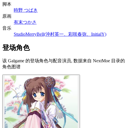
脚本
時野 つばき
原画
有末つかさ
音乐
StudioMerryBell(沖村英一、彩咲春弥、InitialY)
登场角色
该 Galgame 的登场角色与配音演员, 数据来自 NextMoe 目录的
角色图谱