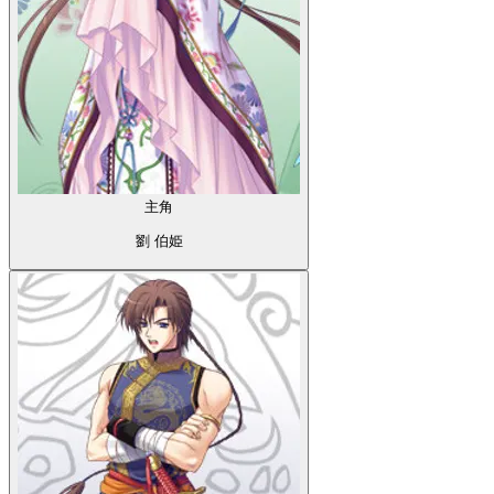
主角
劉 伯姫