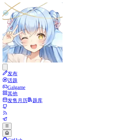
发布
话题
Galgame
其他
发售月历
题库