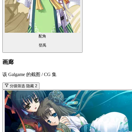
配角
登禹
画廊
该 Galgame 的截图 / CG 集
分级筛选
隐藏 2