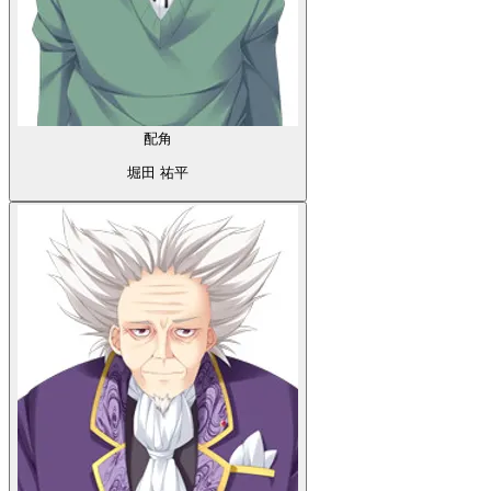
配角
堀田 祐平