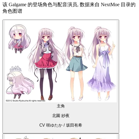
该 Galgame 的登场角色与配音演员, 数据来自 NextMoe 目录的
角色图谱
主角
北園 紗夜
CV 咲ゆたか / 坂田有希