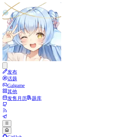
发布
话题
Galgame
其他
发售月历
题库