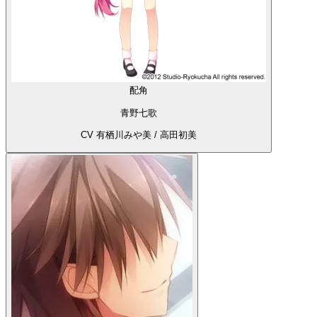
配角
青野七歌
CV 有栖川みや美 / 高田初美