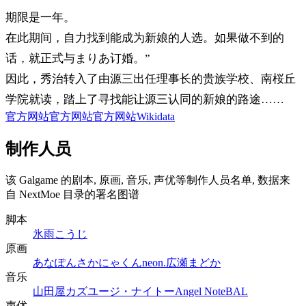
期限是一年。
在此期间，自力找到能成为新娘的人选。如果做不到的
话，就正式与まりあ订婚。”
因此，秀治转入了由源三出任理事长的贵族学校、南桜丘
学院就读，踏上了寻找能让源三认同的新娘的路途……
官方网站
官方网站
官方网站
Wikidata
制作人员
该 Galgame 的剧本, 原画, 音乐, 声优等制作人员名单, 数据来
自 NextMoe 目录的署名图谱
脚本
氷雨こうじ
原画
あなぽん
さかにゃくん
neon.
広瀬まどか
音乐
山田屋カズ
ユージ・ナイトー
Angel Note
BAL
声优