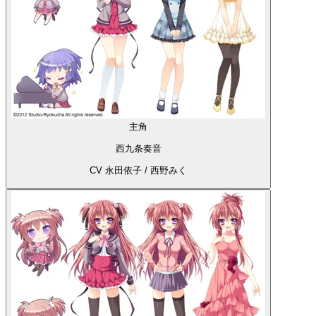
主角
西九条奏音
CV 永田依子 / 西野みく