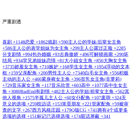
严重剧透
喜剧
+1148
恋爱
+1862
戏剧
+590
主人公的学妹/后辈女主角
+586
主人公的表堂姐妹为女主角
+299
主人公露过正脸
+2285
分支剧情
+994
包办婚姻
+93
古典傲娇
+496
可解锁画廊
+290
坏
结局
+934
堂兄弟姐妹恋情
+81
大小姐女主角
+856
大胸女主角
+3735
娇羞女主角
+710
嫉妒
+168
学生女主角
+1954
浮动的文本
框
+159
父亲配角
+200
男性主人公
+7340
白毛女主角
+556
积极
主动的主人公
+466
紧身裤女主角
+396
贫乳女主角(非萝莉)
+729
音乐家女主角
+117
音乐欣赏
+603
高中
+1077
高中生女主
角
+3080
BadEnd有剧情
+482
主人公的学姐/前辈女主角
+562
其
他人视角
+1575
半孤儿主人公
+60
女仆配角
+107
废萌
+324
无
意义的选项
+259
枕边话
+153
笨蛋朋友
+221
管家配角
+59
被审
查的文字
+267
西方风格庄园
+179
Q版CG
+741
拥有4个或更多
选项的选择
+151
标记已选择选项
+174
脏话屏蔽
+341