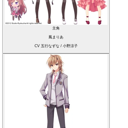
主角
鳳まりあ
CV 五行なずな / 小野涼子