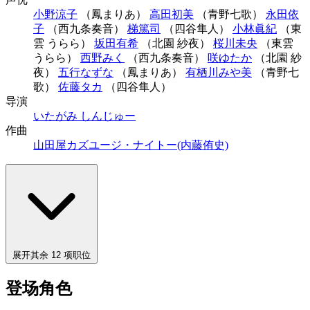
小野涼子
（鳳まりあ）
高田初美
（青野七歌）
永田依
子
（西九条奏音）
梯篤司
（四谷隼人）
小林眞紀
（東
雲 うらら）
坂田有希
（北園 紗夜）
桜川未央
（東雲
うらら）
西野みく
（西九条奏音）
咲ゆたか
（北園 紗
夜）
五行なずな
（鳳まりあ）
有栖川みや美
（青野七
歌）
佐藤タカ
（四谷隼人）
导演
いたがみ しんじゅー
作曲
山田屋カズ
ユージ・ナイトー(内藤侑史)
展开其余 12 项职位
登场角色