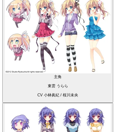
主角
東雲 うらら
CV 小林眞紀 / 桜川未央