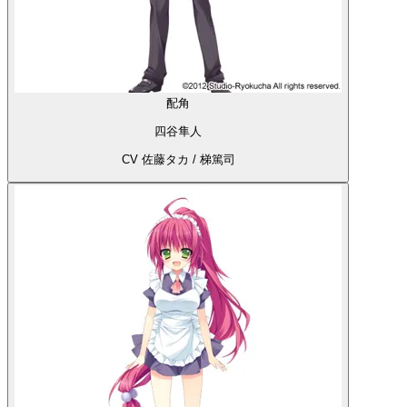
配角
四谷隼人
CV 佐藤タカ / 梯篤司