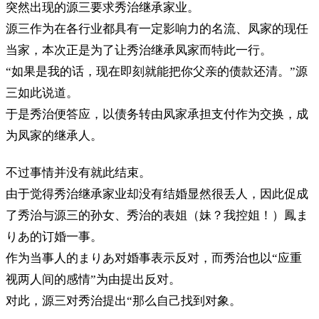
突然出现的源三要求秀治继承家业。
源三作为在各行业都具有一定影响力的名流、凤家的现任
当家，本次正是为了让秀治继承凤家而特此一行。
“如果是我的话，现在即刻就能把你父亲的债款还清。”源
三如此说道。
于是秀治便答应，以债务转由凤家承担支付作为交换，成
为凤家的继承人。
不过事情并没有就此结束。
由于觉得秀治继承家业却没有结婚显然很丢人，因此促成
了秀治与源三的孙女、秀治的表姐（妹？我控姐！）鳳ま
りあ的订婚一事。
作为当事人的まりあ对婚事表示反对，而秀治也以“应重
视两人间的感情”为由提出反对。
对此，源三对秀治提出“那么自己找到对象。