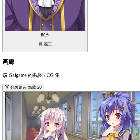
配角
鳳 源三
画廊
该 Galgame 的截图 / CG 集
分级筛选
隐藏 20