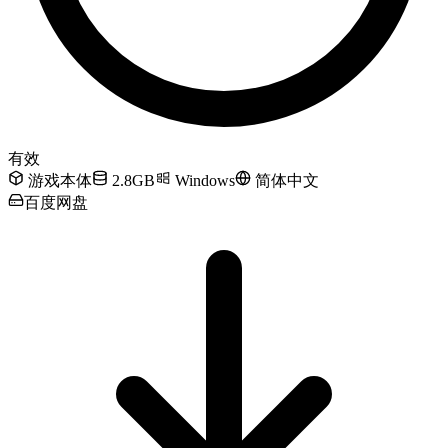
有效
游戏本体
2.8GB
Windows
简体中文
百度网盘