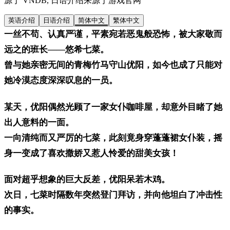
源于 VNDB, 日语介绍来源于游戏官网
英语介绍
日语介绍
简体中文
繁体中文
一丝不苟、认真严谨，平素宛若恶鬼般恐怖，被大家敬而
远之的班长——悠希七菜。
曾与她亲密无间的青梅竹马守山优阳，如今也成了只能对
她冷漠态度深深叹息的一员。
某天，优阳偶然光顾了一家女仆咖啡屋，却意外目睹了她
出人意料的一面。
一向清纯而又严厉的七菜，此刻竟身穿蓬蓬裙女仆装，摇
身一变成了喜欢撒娇又惹人怜爱的甜美女孩！
面对超乎想象的巨大反差，优阳呆若木鸡。
次日，七菜时隔数年突然登门拜访，并向他坦白了冲击性
的事实。