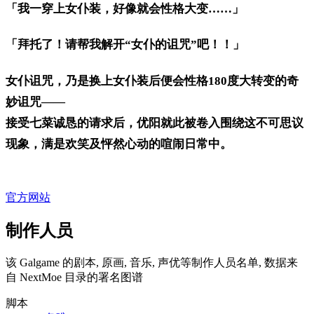
「我一穿上女仆装，好像就会性格大变……」
「拜托了！请帮我解开“女仆的诅咒”吧！！」
女仆诅咒，乃是换上女仆装后便会性格180度大转变的奇
妙诅咒——
接受七菜诚恳的请求后，优阳就此被卷入围绕这不可思议
现象，满是欢笑及怦然心动的喧闹日常中。
官方网站
制作人员
该 Galgame 的剧本, 原画, 音乐, 声优等制作人员名单, 数据来
自 NextMoe 目录的署名图谱
脚本