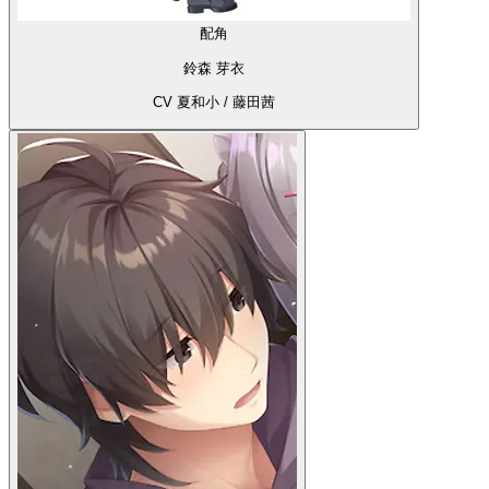
配角
鈴森 芽衣
CV 夏和小 / 藤田茜