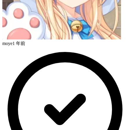
moye
1 年前