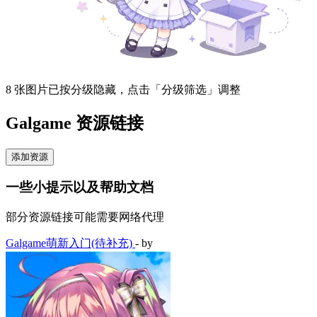
8 张图片已按分级隐藏，点击「分级筛选」调整
Galgame 资源链接
添加资源
一些小提示以及帮助文档
部分资源链接可能需要网络代理
Galgame萌新入门(待补充)
- by