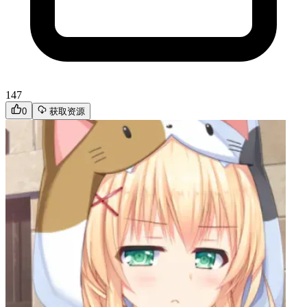
147
0
获取资源