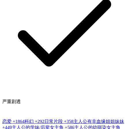
严重剧透
恋爱
+1864
科幻
+292
日常片段
+358
主人公有非血缘姐姐妹妹
+449
主人公的学妹/后辈女主角
+586
主人公的幼驯染女主角