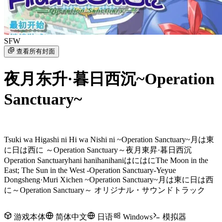
SFW
查看所有封面
夜月东升·暮日西沉~Operation
Sanctuary~
Tsuki wa Higashi ni Hi wa Nishi ni ~Operation Sanctuary~
月は東
に日は西に ～Operation Sanctuary～
夜月東昇·暮日西沉
Operation Sanctuary
hani hani
hanihani
はにはに
The Moon in the
East; The Sun in the West -Operation Sanctuary-
Yeyue
Dongsheng·Muri Xichen ~Operation Sanctuary~
月は東に日は西
に～Operation Sanctuary～ オリジナル・サウンドトラック
游戏本体
简体中文
日语
Windows
模拟器