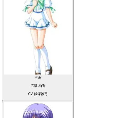
主角
広瀬 柚香
CV 飯塚雅弓