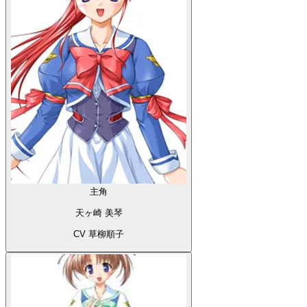
主角
天ヶ崎 美琴
CV 草柳順子