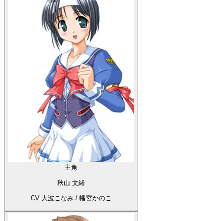
主角
秋山 文緒
CV 大波こなみ / 幡宮かのこ