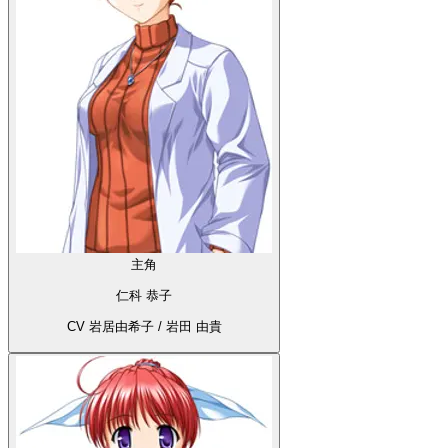
主角
仁科 恭子
CV 岩居由希子 / 岩田 由貴