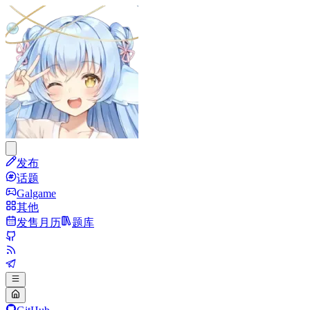
发布
话题
Galgame
其他
发售月历
题库