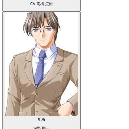
CV 高橋 広樹
配角
深野 順一