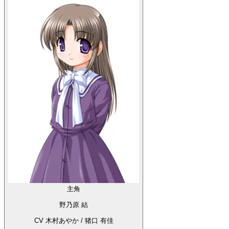
主角
野乃原 結
CV 木村あやか / 猪口 有佳