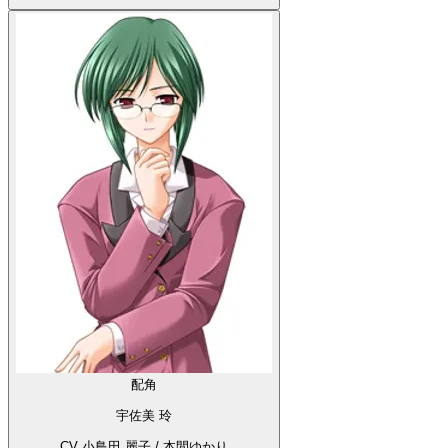
配角
宇佐美 玲
CV 小鳥田 麗子 / 本間ゆかり