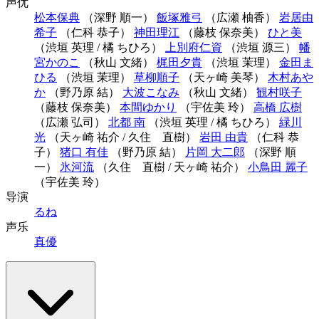
声优
松本保典
（深野 順一）
飯塚雅弓
（広瀬 柚香）
岩居由
希子
（仁科 恭子）
神田理江
（藤枝 保奈美）
ひと美
（渋垣 英理 / 橘 ちひろ）
上別府仁資
（渋垣 源三）
幡
宮かのこ
（秋山 文緒）
梶田夕貴
（渋垣 茉理）
金田ま
ひる
（渋垣 茉理）
草柳順子
（天ヶ崎 美琴）
木村あや
か
（野乃原 結）
大波こなみ
（秋山 文緒）
観村咲子
（藤枝 保奈美）
本間ゆかり
（宇佐美 玲）
高橋 広樹
（広瀬 弘司）
北都 南
（渋垣 英理 / 橘 ちひろ）
緑川
光
（天ヶ崎 祐介 / 久住 直樹）
岩田 由貴
（仁科 恭
子）
猪口 有佳
（野乃原 結）
片岡 大二郎
（深野 順
一）
氷河流
（久住 直樹 / 天ヶ崎 祐介）
小鳥田 麗子
（宇佐美 玲）
导演
るね
声乐
真優