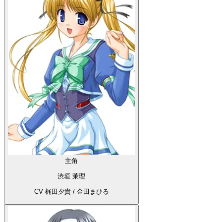
主角
渋垣 茉理
CV 梶田夕貴 / 金田まひる