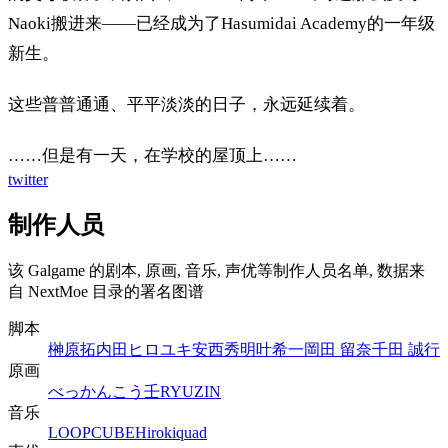
Naoki搬进来——已经成为了Hasumidai Academy的一年级
新生。
这些普普通通、平平淡淡的日子，永远延续着。
……但是有一天，在学校的屋顶上……
twitter
制作人员
该 Galgame 的剧本, 原画, 音乐, 声优等制作人员名单, 数据来
自 NextMoe 目录的署名图谱
脚本
榊原拓
内田ヒロユキ
安西秀明
叶希一
岡田 留奈
千田 誠行
原画
べっかんこう
壬RYUZIN
音乐
LOOPCUBE
Hiroki
quad