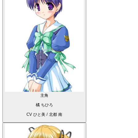
主角
橘 ちひろ
CV ひと美 / 北都 南