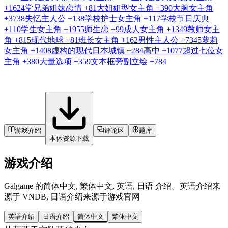
+1624
堂兄弟姐妹恋情
+81
大姐姐型女主角
+390
大胸女主角
+3738
失忆主人公
+138
学校护士女主角
+117
学校节日庆典
+110
学生女主角
+1955
师生恋
+99
成人女主角
+1349
教师女主
角
+815
现代地球
+81
班长女主角
+162
男性主人公
+7345
萝莉
女主角
+1408
虚构的现代日本城镇
+284
高中
+1077
超过七位女
主角
+380
大量选项
+359
文本框旁副立绘
+784
游戏介绍
评论区
题库
本体资源下载
游戏介绍
Galgame 的简体中文, 繁体中文, 英语, 日语 介绍。英语介绍来
源于 VNDB, 日语介绍来源于游戏官网
英语介绍
日语介绍
简体中文
繁体中文