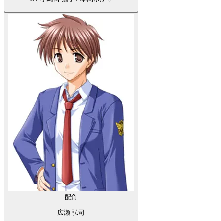
配角
広瀬 弘司