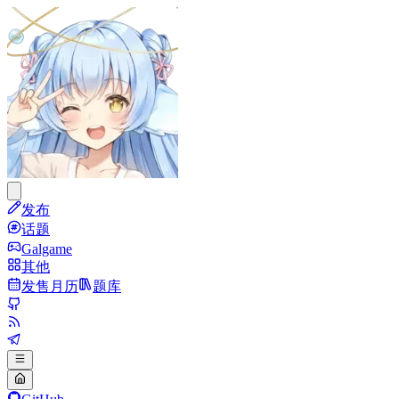
发布
话题
Galgame
其他
发售月历
题库