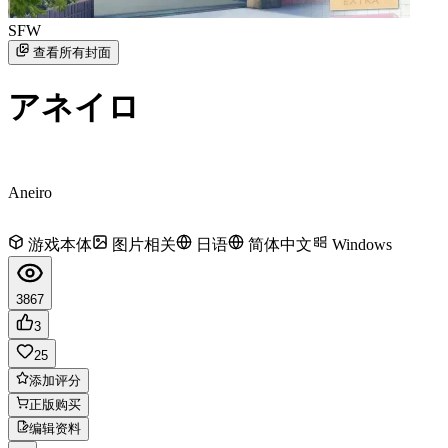
SFW
查看所有封面
アネイロ
Aneiro
游戏本体
图片相关
日语
简体中文
Windows
3867
3
25
添加评分
正版购买
编辑资料