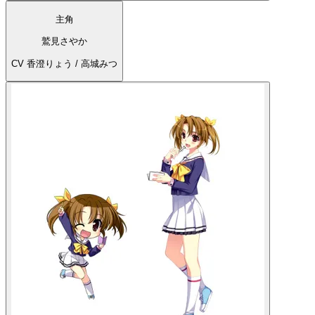
主角
鷲見さやか
CV 香澄りょう / 高城みつ