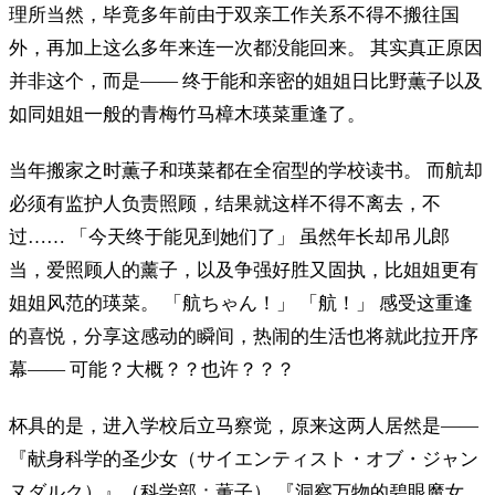
理所当然，毕竟多年前由于双亲工作关系不得不搬往国
外，再加上这么多年来连一次都没能回来。 其实真正原因
并非这个，而是—— 终于能和亲密的姐姐日比野薫子以及
如同姐姐一般的青梅竹马樟木瑛菜重逢了。
当年搬家之时薫子和瑛菜都在全宿型的学校读书。 而航却
必须有监护人负责照顾，结果就这样不得不离去，不
过…… 「今天终于能见到她们了」 虽然年长却吊儿郎
当，爱照顾人的薰子，以及争强好胜又固执，比姐姐更有
姐姐风范的瑛菜。 「航ちゃん！」 「航！」 感受这重逢
的喜悦，分享这感动的瞬间，热闹的生活也将就此拉开序
幕—— 可能？大概？？也许？？？
杯具的是，进入学校后立马察觉，原来这两人居然是——
『献身科学的圣少女（サイエンティスト・オブ・ジャン
ヌダルク）』（科学部：薫子） 『洞察万物的碧眼魔女