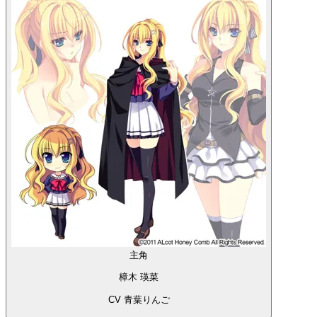
主角
樟木 瑛菜
CV 青葉りんご