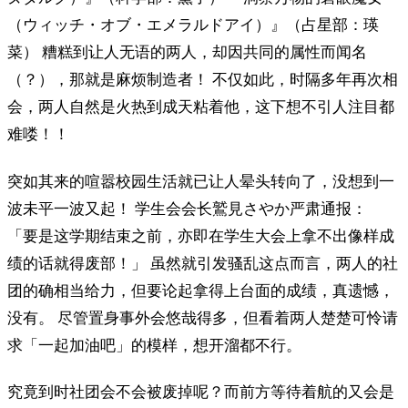
（ウィッチ・オブ・エメラルドアイ）』（占星部：瑛
菜） 糟糕到让人无语的两人，却因共同的属性而闻名
（？），那就是麻烦制造者！ 不仅如此，时隔多年再次相
会，两人自然是火热到成天粘着他，这下想不引人注目都
难喽！！
突如其来的喧嚣校园生活就已让人晕头转向了，没想到一
波未平一波又起！ 学生会会长鷲見さやか严肃通报：
「要是这学期结束之前，亦即在学生大会上拿不出像样成
绩的话就得废部！」 虽然就引发骚乱这点而言，两人的社
团的确相当给力，但要论起拿得上台面的成绩，真遗憾，
没有。 尽管置身事外会悠哉得多，但看着两人楚楚可怜请
求「一起加油吧」的模样，想开溜都不行。
究竟到时社团会不会被废掉呢？而前方等待着航的又会是