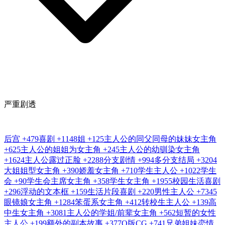
严重剧透
后宫
+479
喜剧
+1148
姐
+125
主人公的同父同母的妹妹女主角
+625
主人公的姐姐为女主角
+245
主人公的幼驯染女主角
+1624
主人公露过正脸
+2288
分支剧情
+994
多分支结局
+3204
大姐姐型女主角
+390
娇羞女主角
+710
学生主人公
+1022
学生
会
+90
学生会主席女主角
+358
学生女主角
+1955
校园生活喜剧
+296
浮动的文本框
+159
生活片段喜剧
+220
男性主人公
+7345
眼镜娘女主角
+1284
笨蛋系女主角
+412
转校生主人公
+139
高
中生女主角
+3081
主人公的学姐/前辈女主角
+562
短暂的女性
主人公
+199
额外的副本故事
+377
Q版CG
+741
兄弟姐妹恋情