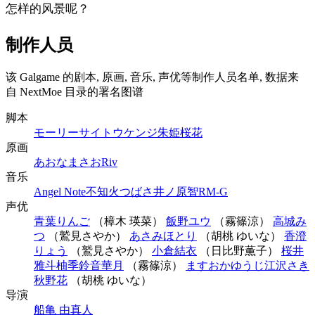
怎样的风景呢？
制作人员
该 Galgame 的剧本, 原画, 音乐, 声优等制作人员名单, 数据来
自 NextMoe 目录的署名图谱
脚本
モーリー
サイトウケンジ
朱姫桜花
原画
あおなまさお
Riv
音乐
Angel Note
不知火つばさ
井ノ原智
RM-G
声优
青葉りんご
（樟木 瑛菜）
飯野ユウ
（霧篠涼）
高城み
つ
（鷲見さやか）
あさみほとり
（胡桃 ゆいな）
香澄
りょう
（鷲見さやか）
小倉結衣
（日比野薫子）
桜井
雅斗
柚季
鈴音華月
（霧篠涼）
ますおかゆうじ
江沢さき
秋野花
（胡桃 ゆいな）
导演
船亀 由真人