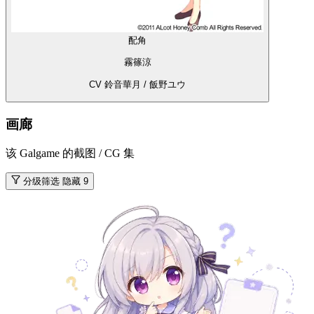
配角
霧篠涼
CV 鈴音華月 / 飯野ユウ
画廊
该 Galgame 的截图 / CG 集
分级筛选
隐藏 9