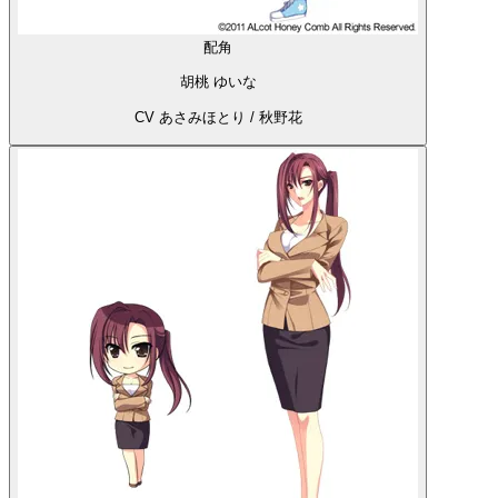
配角
胡桃 ゆいな
CV あさみほとり / 秋野花