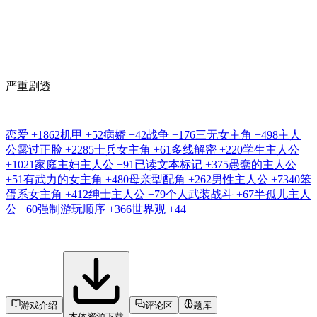
严重剧透
恋爱
+1862
机甲
+52
病娇
+42
战争
+176
三无女主角
+498
主人
公露过正脸
+2285
士兵女主角
+61
多线解密
+220
学生主人公
+1021
家庭主妇主人公
+91
已读文本标记
+375
愚蠢的主人公
+51
有武力的女主角
+480
母亲型配角
+262
男性主人公
+7340
笨
蛋系女主角
+412
绅士主人公
+79
个人武装战斗
+67
半孤儿主人
公
+60
强制游玩顺序
+366
世界观
+44
游戏介绍
评论区
题库
本体资源下载