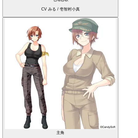
CV みる / 壱智村小真
主角