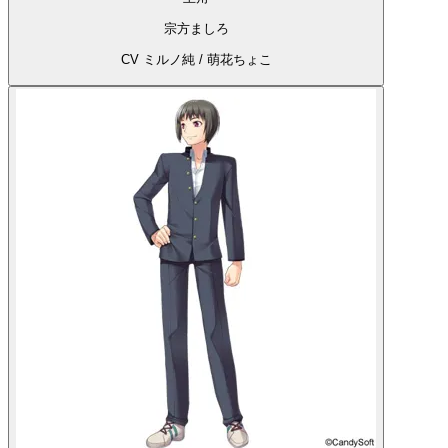
宗方ましろ
CV ミルノ純 / 萌花ちょこ