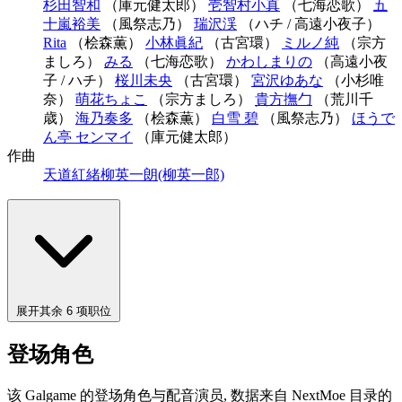
杉田智和
（庫元健太郎）
壱智村小真
（七海恋歌）
五
十嵐裕美
（風祭志乃）
瑞沢渓
（ハチ / 高遠小夜子）
Rita
（桧森薫）
小林眞紀
（古宮環）
ミルノ純
（宗方
ましろ）
みる
（七海恋歌）
かわしまりの
（高遠小夜
子 / ハチ）
桜川未央
（古宮環）
宮沢ゆあな
（小杉唯
奈）
萌花ちょこ
（宗方ましろ）
貴方撫勹
（荒川千
歳）
海乃奏多
（桧森薫）
白雪 碧
（風祭志乃）
ほうで
ん亭 センマイ
（庫元健太郎）
作曲
天道紅緒
柳英一朗(柳英一郎)
展开其余 6 项职位
登场角色
该 Galgame 的登场角色与配音演员, 数据来自 NextMoe 目录的