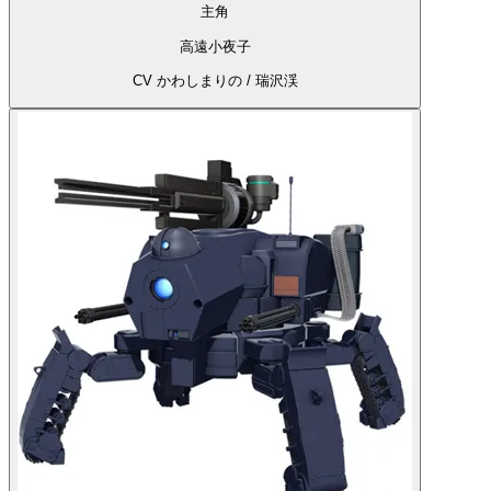
主角
高遠小夜子
CV かわしまりの / 瑞沢渓