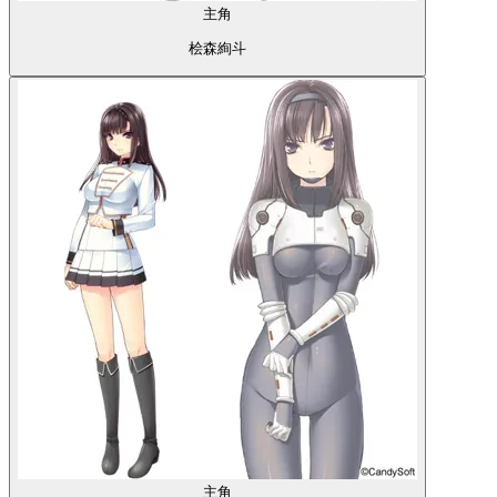
主角
桧森絢斗
主角