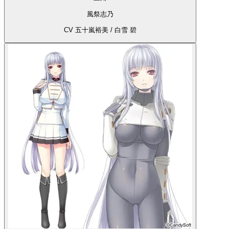
風祭志乃
CV 五十嵐裕美 / 白雪 碧