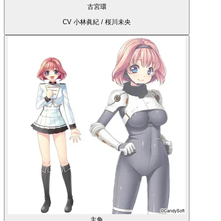
古宮環
CV 小林眞紀 / 桜川未央
主角