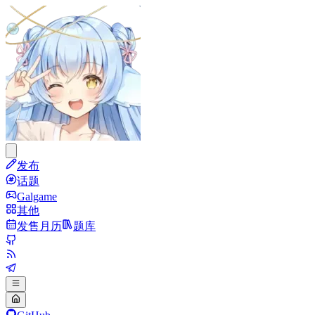
发布
话题
Galgame
其他
发售月历
题库