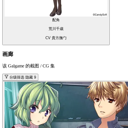
配角
荒川千歳
CV 貴方撫勹
画廊
该 Galgame 的截图 / CG 集
分级筛选
隐藏 9