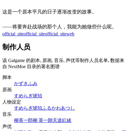
这是一个原本平凡的日子逐渐改变的故事。
——将要奔赴战场的那个人，我能为她做些什么呢。
official_site
official_site
official_site
web
制作人员
该 Galgame 的剧本, 原画, 音乐, 声优等制作人员名单, 数据来
自 NextMoe 目录的署名图谱
脚本
かずきふみ
原画
すめらぎ琥珀
人物设定
すめらぎ琥珀
ふるかわあつし
音乐
柳英一郎
柳 英一朗
天道紅緒
声优