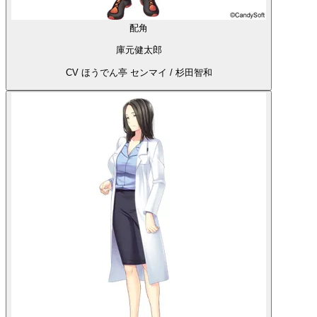
配角
庫元健太郎
CV ほうでん亭 センマイ / 杉田智和