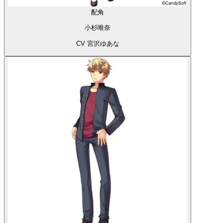
配角
小杉唯奈
CV 宮沢ゆあな