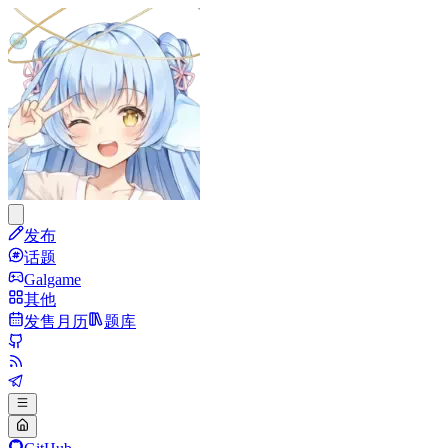
发布
话题
Galgame
其他
发售月历
题库