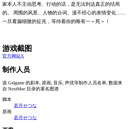
家本人不主动思考、行动的话，是无法到达真正的结局
的。 周围的风景、人物的台词、漫不经心的表情变化……
一旦看漏细微的征兆，等待着你的唯有一＜死＞！
游戏截图
官方网站
X
制作人员
该 Galgame 的剧本, 原画, 音乐, 声优等制作人员名单, 数据来
自 NextMoe 目录的署名图谱
脚本
若月せつな
原画
若月せつな