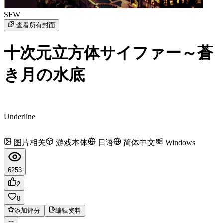
SFW
查看所有封面
十次元立方体サイファー～蒼
き月の水底
Underline
图片相关
游戏本体
日语
简体中文
Windows
6253
2
8
添加评分
编辑资料