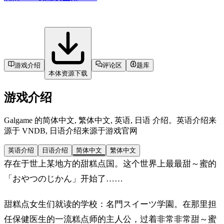
游戏介绍
评论区
题库
本体资源下载
游戏介绍
Galgame 的简体中文, 繁体中文, 英语, 日语 介绍。英语介绍来
源于 VNDB, 日语介绍来源于游戏官网
英语介绍
日语介绍
简体中文
繁体中文
存在于世上某地方的甜糕点国。这个世界上最最甜～蜜的
「おやつのじかん」开始了……
甜糕点女生们就读的学校：名門スイーツ学園。在那里担
任保健医生的一流糕点师的主人公，过着非常非常甜～蜜