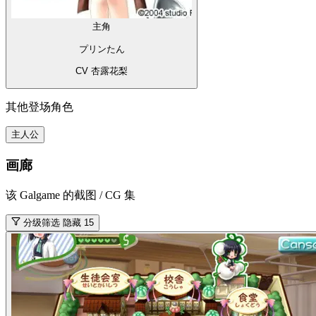
主角
プリンたん
CV 杏露花梨
其他登场角色
主人公
画廊
该 Galgame 的截图 / CG 集
分级筛选
隐藏 15