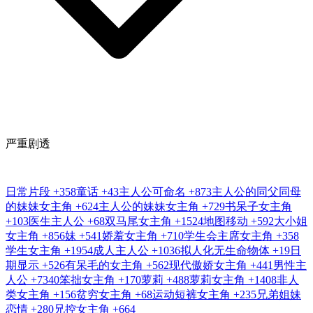
严重剧透
日常片段
+358
童话
+43
主人公可命名
+873
主人公的同父同母
的妹妹女主角
+624
主人公的妹妹女主角
+729
书呆子女主角
+103
医生主人公
+68
双马尾女主角
+1524
地图移动
+592
大小姐
女主角
+856
妹
+541
娇羞女主角
+710
学生会主席女主角
+358
学生女主角
+1954
成人主人公
+1036
拟人化无生命物体
+19
日
期显示
+526
有呆毛的女主角
+562
现代傲娇女主角
+441
男性主
人公
+7340
笨拙女主角
+170
萝莉
+488
萝莉女主角
+1408
非人
类女主角
+156
贫穷女主角
+68
运动短裤女主角
+235
兄弟姐妹
恋情
+280
兄控女主角
+664