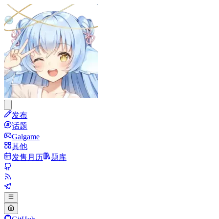
发布
话题
Galgame
其他
发售月历
题库