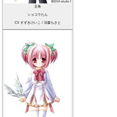
主角
ショコラたん
CV すずきけいこ / 涼森ちさと