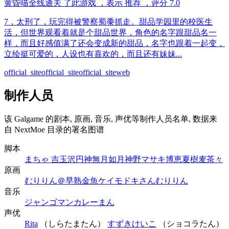
黄昏喵
全线通关
了此游戏
，表示
推荐
，评分
7.0
7，太刑了，玩完得被警察蜀黍抓走。甜品学园里的校医生
活，但世界观看着就是个甜品世界，角色的名字跟甜品名一
样，而且好感值满了还会变成新的甜品，名字也跟着一起变，
立绘挺可爱的，人设也有喜欢的，而且还有妹妹...
official_site
official_site
official_site
web
制作人员
该 Galgame 的剧本, 原画, 音乐, 声优等制作人员名单, 数据来
自 NextMoe 目录的署名图谱
脚本
まちゃ 吉
玉沢円
神無月如月
神野マサキ
博恵夏樹
麦茶々
原画
むりりん＠早熟金魚
ケイ
モドキさん
むりりん
音乐
ジャンゴマン
カレーまん
声优
Rita
（しらたまたん）
すずきけいこ
（ショコラたん）