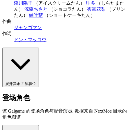
森川陽子
（アイスクリームたん）
理多
（しらたまた
ん）
涼森ちさと
（ショコラたん）
杏露花梨
（プリン
たん）
紬叶慧
（ショートケーキたん）
作曲
ジャンゴマン
作词
ドン・マッコウ
展开其余 2 项职位
登场角色
该 Galgame 的登场角色与配音演员, 数据来自 NextMoe 目录的
角色图谱