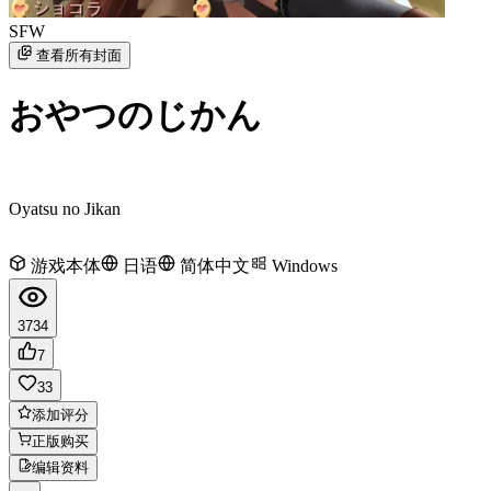
SFW
查看所有封面
おやつのじかん
Oyatsu no Jikan
游戏本体
日语
简体中文
Windows
3734
7
33
添加评分
正版购买
编辑资料