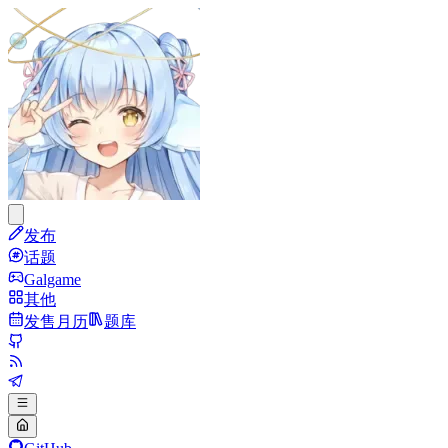
发布
话题
Galgame
其他
发售月历
题库