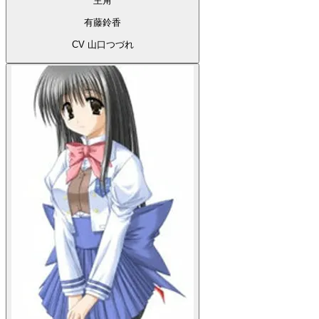
主角
有藤鈴香
CV 山口つづれ