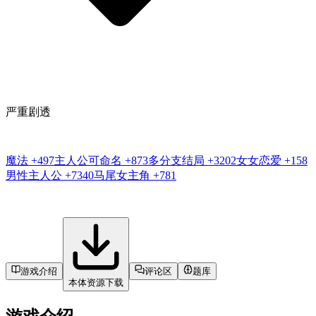
严重剧透
魔法
+497
主人公可命名
+873
多分支结局
+3202
女女恋爱
+158
男性主人公
+7340
马尾女主角
+781
游戏介绍
评论区
题库
本体资源下载