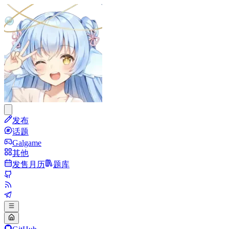
发布
话题
Galgame
其他
发售月历
题库