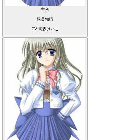
主角
硯美知晴
CV 高森けいこ