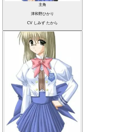
主角
津和野ひかり
CV しみず たから