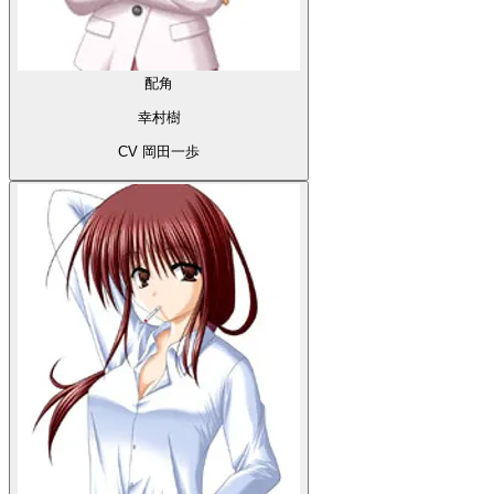
配角
幸村樹
CV 岡田一歩