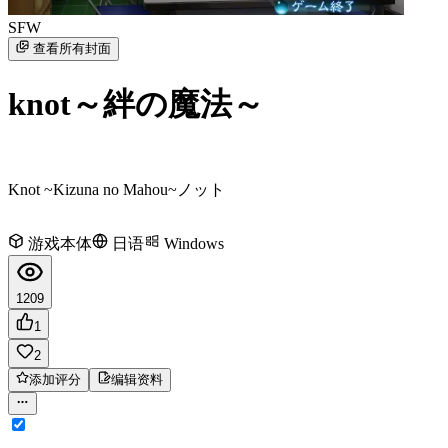
SFW
查看所有封面
knot～絆の魔法～
Knot ~Kizuna no Mahou~
ノット
游戏本体
日语
Windows
1209
1
2
添加评分
编辑资料