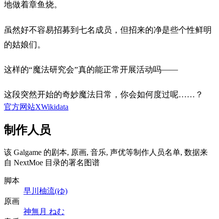
地做着章鱼烧。
虽然好不容易招募到七名成员，但招来的净是些个性鲜明
的姑娘们。
这样的“魔法研究会”真的能正常开展活动吗——
这段突然开始的奇妙魔法日常，你会如何度过呢……？
官方网站
X
Wikidata
制作人员
该 Galgame 的剧本, 原画, 音乐, 声优等制作人员名单, 数据来
自 NextMoe 目录的署名图谱
脚本
早川柚流(ゆ)
原画
神無月 ねむ