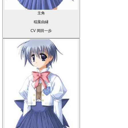
主角
稲葉由縁
CV 岡田一歩