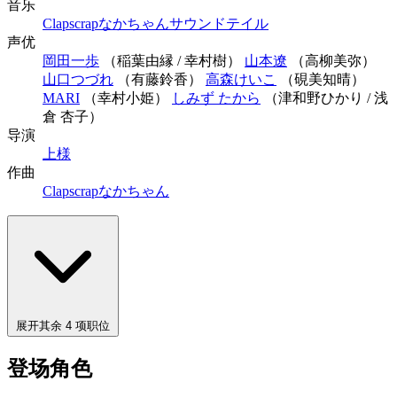
音乐
Clapscrap
なかちゃん
サウンドテイル
声优
岡田一歩
（稲葉由縁 / 幸村樹）
山本遼
（高柳美弥）
山口つづれ
（有藤鈴香）
高森けいこ
（硯美知晴）
MARI
（幸村小姫）
しみず たから
（津和野ひかり / 浅
倉 杏子）
导演
上様
作曲
Clapscrap
なかちゃん
展开其余 4 项职位
登场角色