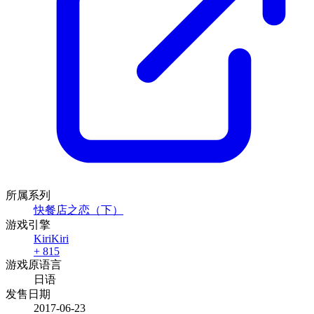
本作还没有题目, 快来出第一题吧
服务员女主角
+265
筛选标签
制作方
カクテル・ソフト
+ 17
品牌
发行商
日语
官方网站