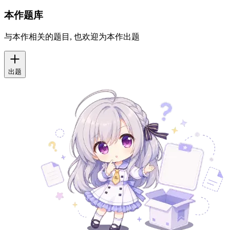
特殊语法: 您可以使用 ||隐藏文本|| 来隐藏图片或者文字 (目前
依然禁止 R18 图片内容)
发布评论
没人评论, 是没人要这个 Galgame 的小只可爱软萌女孩子了吗,
呜呜呜呜呜呜！！