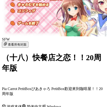
SFW
查看所有封面
（十八）快餐店之恋！！20周
年版
Pia Carrot PetitBox
ぴあきゃろ PetitBox
歡迎來到咖啡屋！！20
周年版
游戏本体
简体中文
Windows