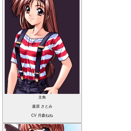
主角
森原 さとみ
CV 月森ねね