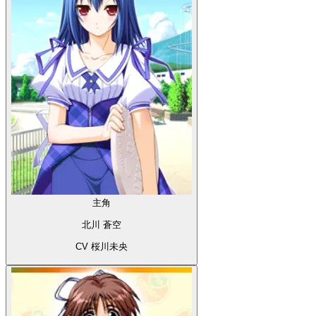
主角
北川 蒼空
CV 桜川未央