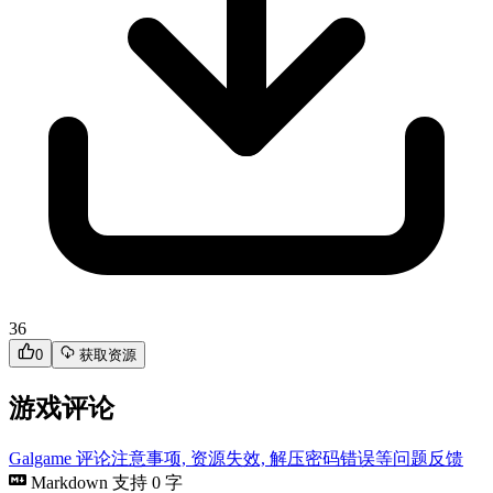
有效
游戏本体
55.12GB
Windows
简体中文
没有找到 Pia♥キャロットへようこそ!!2.2（GBA）、 Pia♥キ
ャロットへようこそ!!2.5（DC）、 Pia♥キャロットへようこ
そ!!G.O. ～SUMMER FAIR（PS2）、 Pia♥キャロットへよう
こそ!! G.P. ～学園プリンセス（PS2）、 Pia♥キャロットへよ
うこそ!G.P. ～学園プリンセス～ Portable（PS2）、 プリPia～
プリンスPia♥キャロット（PSP）、 Piaキャロットへようこ
そ!!G.P. Refresh（PC） 这些一会补 lz4压缩
百度网盘