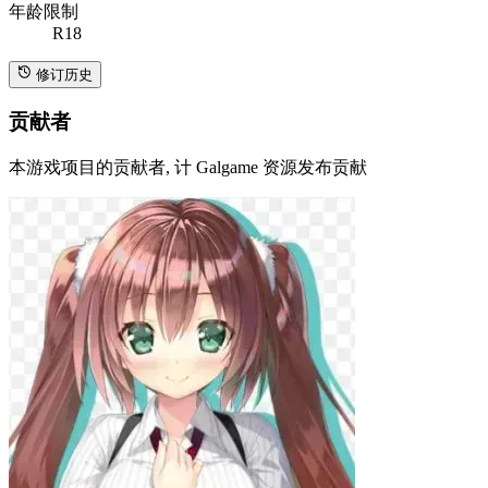
所属系列
快餐店之恋（下）
游戏引擎
KiriKiri
+ 815
游戏原语言
日语
发售日期
2017-06-23