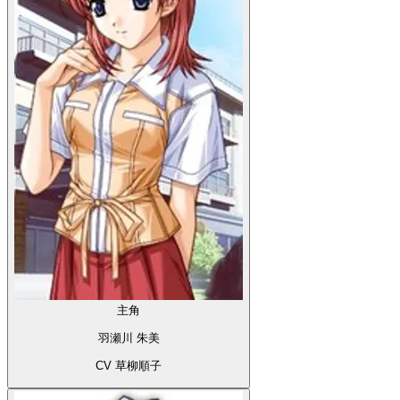
主角
羽瀬川 朱美
CV 草柳順子