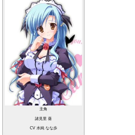
主角
諸見里 葵
CV 水純 なな歩