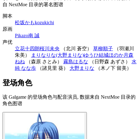
自 NextMoe 目录的署名图谱
脚本
松坂かも
kozukichi
原画
Pikazo
南 誠
声优
立花十四朗
桜川未央
（北川 蒼空）
草柳順子
（羽瀬川
朱美）
まりなりな(大野まりな)
ゆうひ
結城ほのか
月森
ねね
（森原 さとみ）
霧島はるな
（日野森 あずさ）
水
純 なな歩
（諸見里 葵）
大野まりな
（木ノ下 留美）
登场角色
该 Galgame 的登场角色与配音演员, 数据来自 NextMoe 目录的
角色图谱