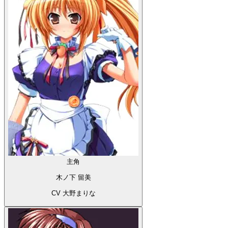
主角
木ノ下 留美
CV 大野まりな