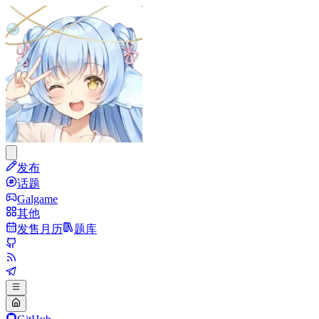
发布
话题
Galgame
其他
发售月历
题库