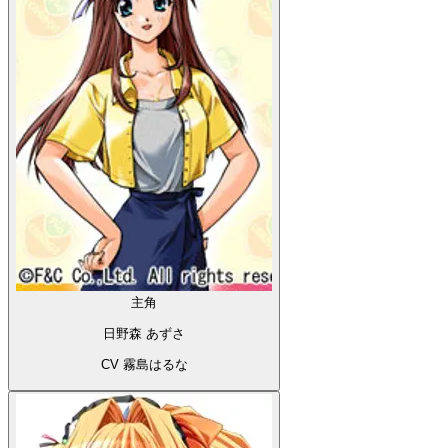
主角
日野森 あずさ
CV 霧島はるな