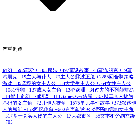
严重剧透
奇幻
+592
恋爱
+1862
魔法
+497
童话故事
+43
蒸汽朋克
+19
蒸
汽朋克
+19
主人与仆人
+79
主人公露过正脸
+2285
回合制策略
游戏
+85
坚毅的女主人公
+84
大学生主人公
+364
女性主人公
+1081
怪物
+137
成人女主角
+1347
欧洲
+34
过去的不列颠群岛
+14
都市奇幻
+78
阴谋
+111
GameOver结局
+367
以真实人物为
基础的女主角
+72
其他人视角
+1575
单元事件故事
+373
叙述他
人的思维
+158
回忆倒叙
+602
有声叙述
+53
漂亮的痣的女主角
+317
基于真实人物的主人公
+17
大都市区
+35
文本框旁副立绘
+783