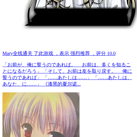
Mary
全线通关
了此游戏
，表示
强烈推荐
，评分
10.0
「お前が、俺に誓うのであれば。 お前は、多くを知るこ
とになるだろう」 「そして、お前は友を取り戻す。 俺に
誓うのであれば」 「……あたしは……」 「……あたしは、
あなた、に……」 《漆黑的夏尔诺...