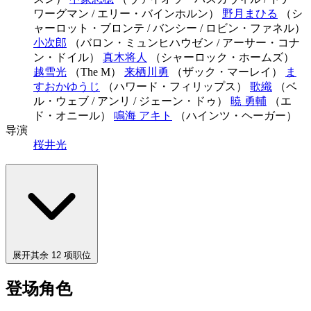
ワーグマン / エリー・バインホルン）
野月まひる
（シ
ャーロット・ブロンテ / バンシー / ロビン・ファネル）
小次郎
（バロン・ミュンヒハウゼン / アーサー・コナ
ン・ドイル）
真木将人
（シャーロック・ホームズ）
越雪光
（The M）
来栖川勇
（ザック・マーレイ）
ま
すおかゆうじ
（ハワード・フィリップス）
歌織
（ベ
ル・ウェブ / アンリ / ジェーン・ドゥ）
暁 勇輔
（エ
ド・オニール）
鳴海 アキト
（ハインツ・ヘーガー）
导演
桜井光
展开其余 12 项职位
登场角色