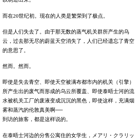
而在20世纪初。现在的人类是繁荣到了极点。
但是人们失去了。由于那无数的蒸气机关群所产生的乌
云，过去那无尽的蔚蓝天空消失了，人们已经遗忘了青空
的意思了。
然而。然而。
即使是失去青空、即使天空被满布都市内的机关（引擎）
所产生出的废气而形成的乌云所覆盖、即使泰晤士河的流
水被机关工厂的废液变成沉沉的黑色，即使这样，充满烟
雾和蒸汽的伦敦真美啊──
到访的旅客，都是这样说的。
在泰晤士河边的分售公寓住的女学生，メアリ・クラリッ