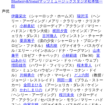
Blueberry&Yogurt
マッツミュージックスタジオ
松本慎一
郎
声优
伊藤栄次
（シャーロック・ホームズ）
瑞沢渓
（ヘン
リー・アーヴィング / メアリ・クラリッサ・クリステ
ィ）
小林眞紀
（クローディア・アクランド / マリー・
ハドスン / モラン大佐）
梶田夕貴
（ケインズ / アーシ
ェリカ・ダレス）
古河徹人
（ウィンストン・チャーチ
ル）
栗原雅子
（涙の少女 / シャーロット・ブロンテ /
ロビン・ファネル）
橘志穂
（ヴァイオラ・バスカヴィ
ル / エリー・バインホルン / ドナ・ワーグマン）
山本
兼平
（ヨゼフ・チャペック）
小林範雄
（The M）
富
山あかり
（アンリ / ジェーン・ドゥ / ベル・ウェブ）
増田雄市
（ハワード・フィリップス）
桜木章人
（バ
ロン・ミュンヒハウゼン / アーサー・コナン・ドイ
ル）
片桐勇介
（ザック・マーレイ）
どぶ六郎
（教授 /
ジョージ・レストレイド）
岡田一廣
（ブラム・ストー
カー）
金田まひる
（アーシェリカ・ダレス / ケイン
ズ）
かわしまりの
（メアリ・クラリッサ・クリスティ
/ ヘンリー・アーヴィング）
桜川未央
（クローディ
ア・アクランド / セバスチャン・モラン / マリー・ハド
スン）
中家志穂
（ヴァイオラ・バスカヴィル / ドナ・