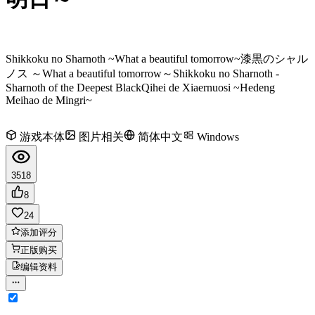
Shikkoku no Sharnoth ~What a beautiful tomorrow~
漆黒のシャル
ノス ～What a beautiful tomorrow～
Shikkoku no Sharnoth -
Sharnoth of the Deepest Black
Qihei de Xiaernuosi ~Hedeng
Meihao de Mingri~
游戏本体
图片相关
简体中文
Windows
3518
8
24
添加评分
正版购买
编辑资料