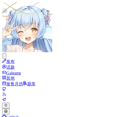
发布
话题
Galgame
其他
发售月历
题库