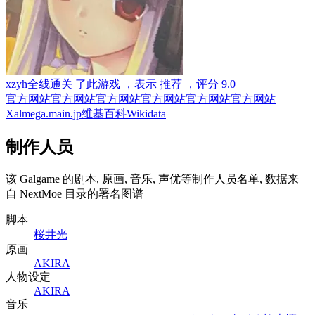
xzyh
全线通关
了此游戏
，表示
推荐
，评分
9.0
官方网站
官方网站
官方网站
官方网站
官方网站
官方网站
X
almega.main.jp
维基百科
Wikidata
制作人员
该 Galgame 的剧本, 原画, 音乐, 声优等制作人员名单, 数据来
自 NextMoe 目录的署名图谱
脚本
桜井光
原画
AKIRA
人物设定
AKIRA
音乐