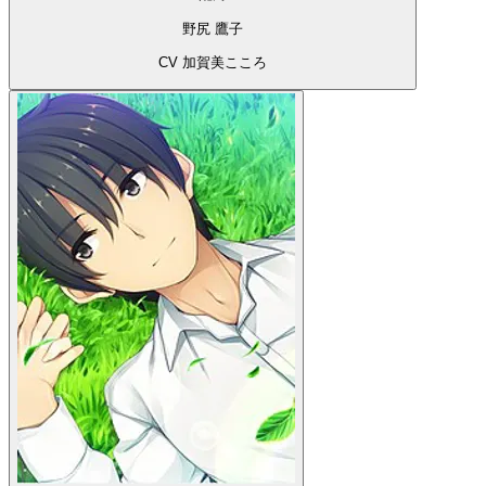
野尻 鷹子
CV 加賀美こころ