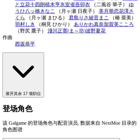
と
立花十四朗
植木亨
氷室省吾
卯衣
（二風谷 華子）
ゆ
うひ
八ッ橋きなこ
（月ヶ瀬 日夜子）
美月華恋
花澤さ
くら
（月ヶ瀬 まひる）
君島りさ
綾音まこ
（椿 亜美）
羽村しき
（桐見 ひかり）
ありかわ真奈
加賀美こころ
（野尻 鷹子）
淺川正寛(ま～坊)
波野夏花
作曲
西坂恭平
展开其余 17 项职位
登场角色
该 Galgame 的登场角色与配音演员, 数据来自 NextMoe 目录的
角色图谱