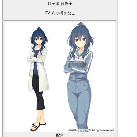
月ヶ瀬 日夜子
CV 八ッ橋きなこ
配角