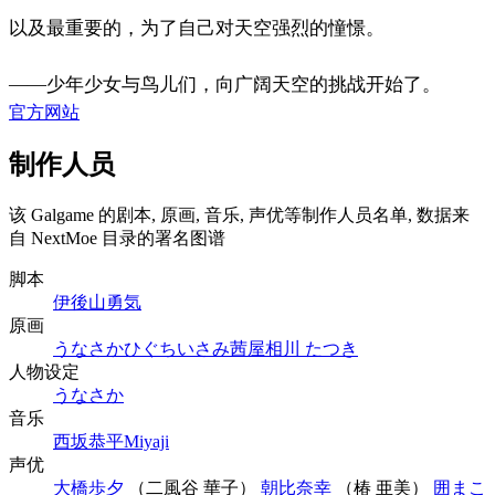
以及最重要的，为了自己对天空强烈的憧憬。
——少年少女与鸟儿们，向广阔天空的挑战开始了。
官方网站
制作人员
该 Galgame 的剧本, 原画, 音乐, 声优等制作人员名单, 数据来
自 NextMoe 目录的署名图谱
脚本
伊後山勇気
原画
うなさか
ひぐちいさみ
茜屋
相川 たつき
人物设定
うなさか
音乐
西坂恭平
Miyaji
声优
大橋歩夕
（二風谷 華子）
朝比奈幸
（椿 亜美）
囲まこ