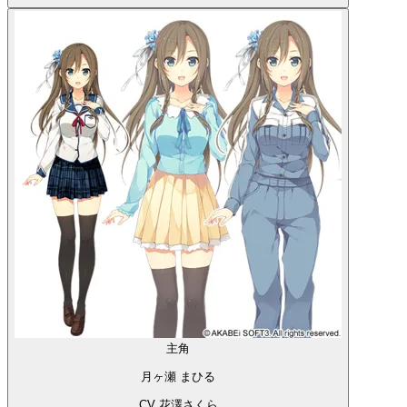
主角
月ヶ瀬 まひる
CV 花澤さくら