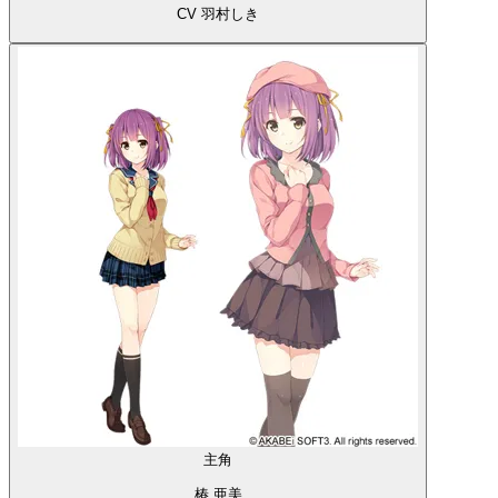
CV 羽村しき
主角
椿 亜美