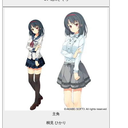
主角
桐見 ひかり