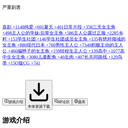
严重剧透
喜剧
+1148
纯爱
+691
夏天
+401
日常片段
+358
三无女主角
+498
主人公的学妹/后辈女主角
+586
主人公露过正脸
+2285
乡
村
+153
学生社团
+146
学生社团成员女主角
+135
有绝对领域的
女主角
+880
现代日本
+760
男性主人公
+7340
积极主动的主人
公
+466
编辫子的女主角
+159
转校生主人公
+139
高中
+1077
高
中生女主角
+3080
儿童配角
+46
生肉
+407
长共同路线
+129
鸟
类
+15
Q版CG
+741
游戏介绍
评论区
题库
本体资源下载
游戏介绍