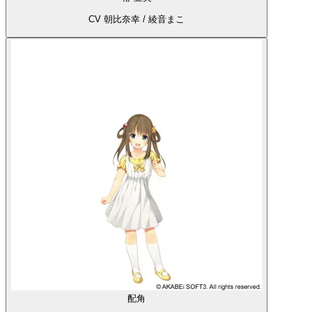
CV 朝比奈幸 / 綾音まこ
配角