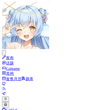
发布
话题
Galgame
其他
发售月历
题库