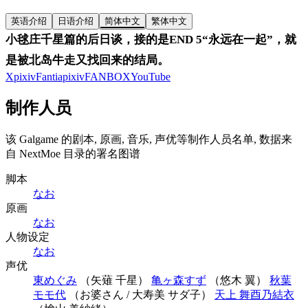
英语介绍
日语介绍
简体中文
繁体中文
小毬庄千星篇的后日谈，接的是END 5“永远在一起”，就
是被北岛牛走又找回来的结局。
X
pixiv
Fantia
pixivFANBOX
YouTube
制作人员
该 Galgame 的剧本, 原画, 音乐, 声优等制作人员名单, 数据来
自 NextMoe 目录的署名图谱
脚本
なお
原画
なお
人物设定
なお
声优
東めぐみ
（矢薙 千星）
亀ヶ森すず
（悠木 翼）
秋葉
モモ代
（お婆さん / 大寿美 サダ子）
天上 舞
酉乃結衣