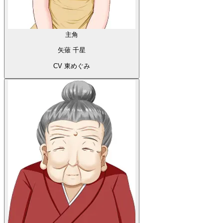
主角
矢薙 千星
CV 東めぐみ