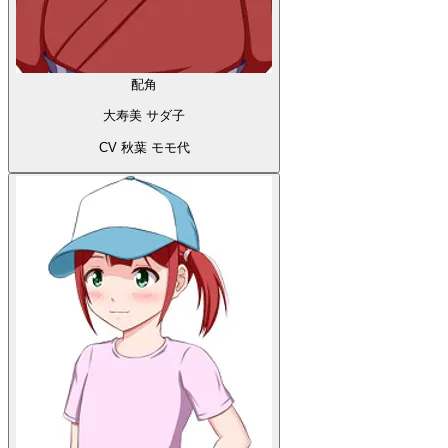
配角
大寿美 サダ子
CV 秋葉 モモ代