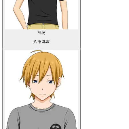
登场
八神 幸宏