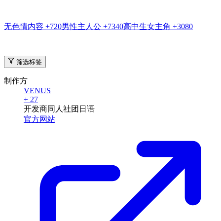
无色情内容
+720
男性主人公
+7340
高中生女主角
+3080
筛选标签
制作方
VENUS
+ 27
开发商
同人社团
日语
官方网站