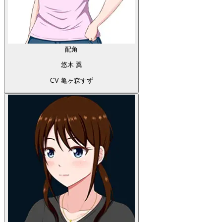
配角
悠木 翼
CV 亀ヶ森すず