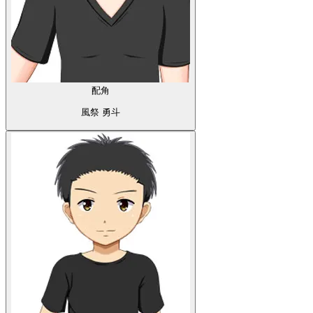
配角
風祭 勇斗