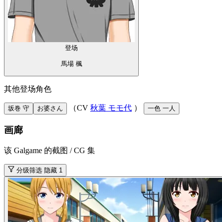
登场
馬場 楓
其他登场角色
（CV
秋葉 モモ代
）
坂巻 守
お婆さん
一色 一人
画廊
该 Galgame 的截图 / CG 集
分级筛选
隐藏 1