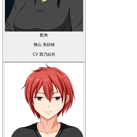
配角
檜山 美紗緒
CV 酉乃結衣