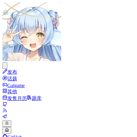
发布
话题
Galgame
其他
发售月历
题库