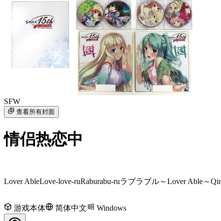
SFW
查看所有封面
情侣热恋中
Lover Able
Love-love-ru
Raburabu-ru
ラブラブル～Lover Able～
Qi
游戏本体
简体中文
Windows