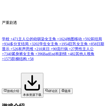
严重剧透
学校
+471
主人公的幼驯染女主角
+1624
地图移动
+592
坏结局
+934
多分支结局
+3202
学生女主角
+1954
巨乳女主角
+858
日期
显示
+526
有声思维
+210
末日
+90
流行病
+27
男性主人公
+7340
紧身裤女主角
+396
BadEnd有剧情
+482
其他人视角
+1575
阶梯结构
+58
游戏介绍
评论区
题库
本体资源下载