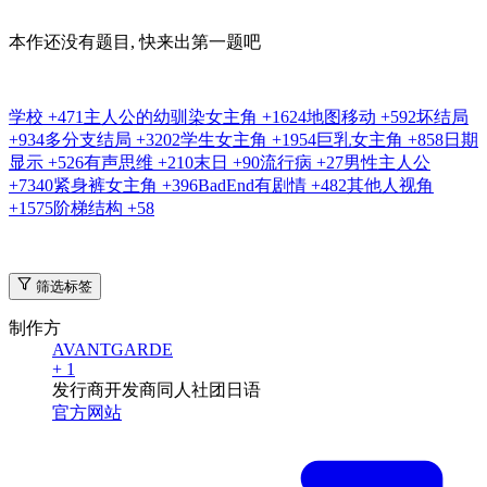
本作还没有题目, 快来出第一题吧
学校
+471
主人公的幼驯染女主角
+1624
地图移动
+592
坏结局
+934
多分支结局
+3202
学生女主角
+1954
巨乳女主角
+858
日期
显示
+526
有声思维
+210
末日
+90
流行病
+27
男性主人公
+7340
紧身裤女主角
+396
BadEnd有剧情
+482
其他人视角
+1575
阶梯结构
+58
筛选标签
制作方
AVANTGARDE
+ 1
发行商
开发商
同人社团
日语
官方网站