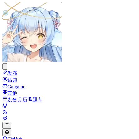
发布
话题
Galgame
其他
发售月历
题库