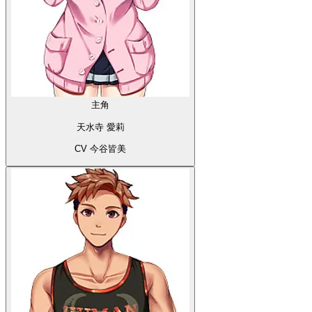
主角
天水寺 愛莉
CV 今谷皆美