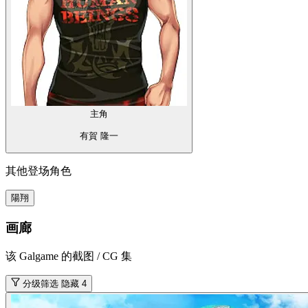
主角
有賀 隆一
其他登场角色
陽翔
画廊
该 Galgame 的截图 / CG 集
分级筛选
隐藏 4