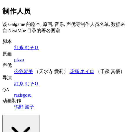
制作人员
该 Galgame 的剧本, 原画, 音乐, 声优等制作人员名单, 数据来
自 NextMoe 目录的署名图谱
脚本
紅糸 むそり
原画
pizza
声优
今谷皆美
（天水寺 愛莉）
花摘 ネイロ
（千歳 真優）
导演
紅糸 むそり
QA
razisgosu
动画制作
鴨野 波子