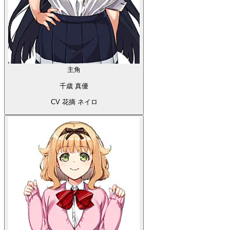
主角
千歳 真優
CV 花摘 ネイロ