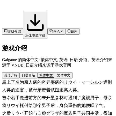
游戏介绍
评论区
题库
本体资源下载
游戏介绍
Galgame 的简体中文, 繁体中文, 英语, 日语 介绍。英语介绍来
源于 VNDB, 日语介绍来源于游戏官网
英语介绍
日语介绍
简体中文
繁体中文
患上了名为魔人病的奇异疾病的リウイ・マーシルン遭到
人类的迫害，被母亲带着试图逃离人类。
被牵着手走进前方的未开垦森林时遇到了魔族男子，母亲
将リウイ托付给那个男子后，身负重伤的她便咽了气。
之后リウイ开始与自称グラザ的魔族男子共同生活，得知