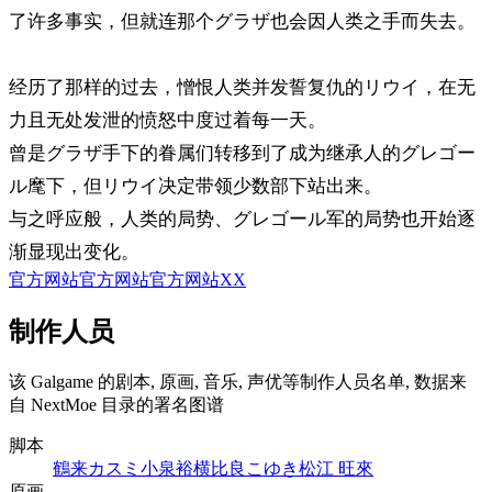
了许多事实，但就连那个グラザ也会因人类之手而失去。
经历了那样的过去，憎恨人类并发誓复仇的リウイ，在无
力且无处发泄的愤怒中度过着每一天。
曾是グラザ手下的眷属们转移到了成为继承人的グレゴー
ル麾下，但リウイ决定带领少数部下站出来。
与之呼应般，人类的局势、グレゴール军的局势也开始逐
渐显现出变化。
官方网站
官方网站
官方网站
X
X
制作人员
该 Galgame 的剧本, 原画, 音乐, 声优等制作人员名单, 数据来
自 NextMoe 目录的署名图谱
脚本
鶴来カスミ
小泉裕
横比良こゆき
松江 旺來
原画