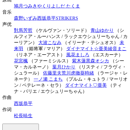
鳩月つみき
やくり
よしだ たくま
音乐
森野いずみ
西坂恭平
STRIKERS
声优
對馬芳哲
（ケルヴァン・ソリード）
青山ゆかり
（シ
ルフィア・ルーハンス / ラックエウシュリーちゃん / カ
ーリアン）
大波こなみ
（イリーナ・テシュオス）
未
来羽
（姫将軍 / マリア）
ダイナマイト☆亜美
綾音まこ
（リネア・エーアスト）
風花ましろ
（エスカーナ）
花宮楓
（ファーミシルス）
紫木蓮
黒森オシカ
（シー
マ・カルネーノ）
葉月ひかり
（リスティ / フラヴィ・
シュラール）
佐藤里夫
荒川虎徹
葵時緒
（ラージャ・レ
ネーテ）
一ノ瀬 こまち
（プルム・キュトラ / マーリオ
ン / ペテレーネ・セラ）
ダイナマイト♡亜美
（ティ
ナ・パリエ / エウシュリーちゃん）
作曲
西坂恭平
作词
松長暁生