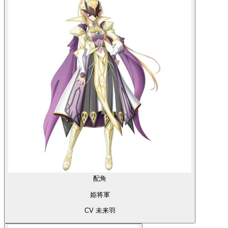
配角
姫将軍
CV 未来羽