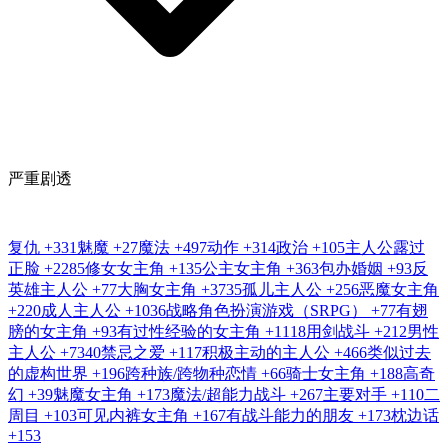
严重剧透
复仇
+331
魅魔
+27
魔法
+497
动作
+314
政治
+105
主人公露过
正脸
+2285
修女女主角
+135
公主女主角
+363
包办婚姻
+93
反
英雄主人公
+77
大胸女主角
+3735
孤儿主人公
+256
恶魔女主角
+220
成人主人公
+1036
战略角色扮演游戏（SRPG）
+77
有翅
膀的女主角
+93
有过性经验的女主角
+1118
用剑战斗
+212
男性
主人公
+7340
禁忌之爱
+117
积极主动的主人公
+466
类似过去
的虚构世界
+196
跨种族/跨物种恋情
+66
骑士女主角
+188
高奇
幻
+39
魅魔女主角
+173
魔法/超能力战斗
+267
主要对手
+110
二
周目
+103
可见内裤女主角
+167
有战斗能力的朋友
+173
枕边话
+153