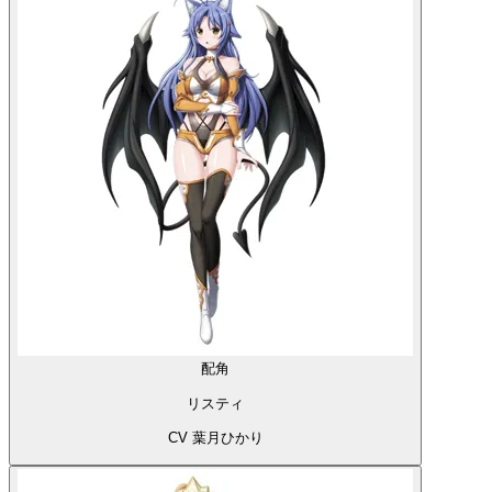
配角
リスティ
CV 葉月ひかり