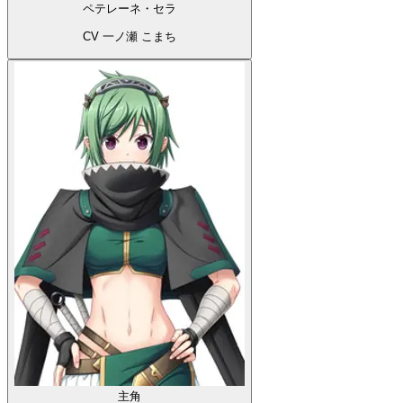
ペテレーネ・セラ
CV 一ノ瀬 こまち
主角