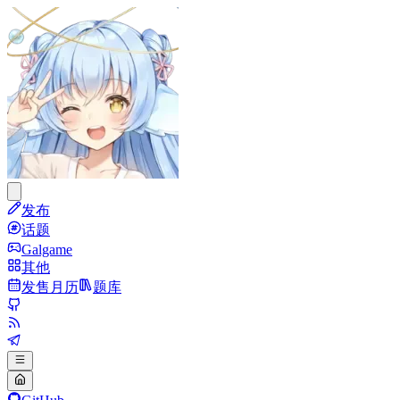
发布
话题
Galgame
其他
发售月历
题库