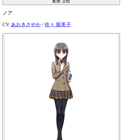
配角
立绘
ノア
CV
あおきさやか
/
佐々 留美子