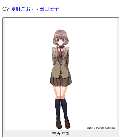
CV
夏野こおり
/
田口宏子
主角
立绘