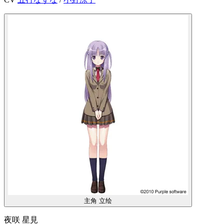
主角
立绘
夜咲 星見