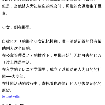
但是，当他踏入旁边建造的教会时，勇飛的命运发生了巨
变。
少女，倒在那里。
自称ヒカリ的那个少女记忆模糊，唯一清楚记得的只有帮
助别人这个目的。
在公寓管理员ノア的推荐下，勇飛开始与无处可去的ヒカ
リ过上同居生活。
在入学的ミレニア学園里，成立了以帮助别人为目的的社
团──大空部。
在社团活动的过程中，寄托着也许能让ヒカリ恢复记忆的
愿望。
twitter
twitter