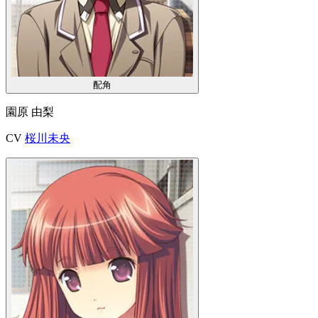
配角
園原 由梨
CV
桜川未央