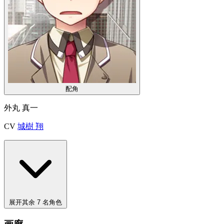
配角
外丸 真一
CV
城樹 翔
展开其余 7 名角色