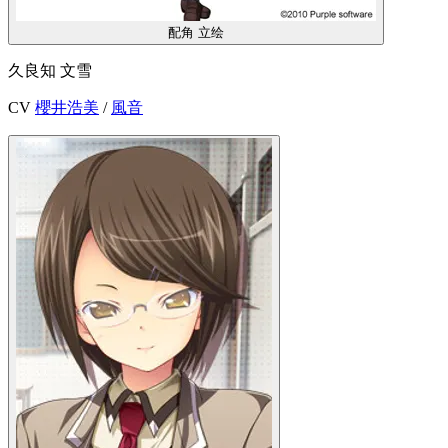
配角
立绘
久良知 文雪
CV
櫻井浩美
/
風音