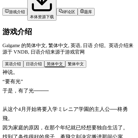
游戏介绍
评论区
题库
本体资源下载
游戏介绍
Galgame 的简体中文, 繁体中文, 英语, 日语 介绍。英语介绍来
源于 VNDB, 日语介绍来源于游戏官网
英语介绍
日语介绍
简体中文
繁体中文
神说。
“要有光”
于是，有了光────
从这个4月开始将要入学ミレニア学園的主人公──柊勇
飛。
因为家庭的原因，在那个年纪就已经想要独自生活了。
找到了条件很好的房子，勇飛立刻决定搬进那间公寓。