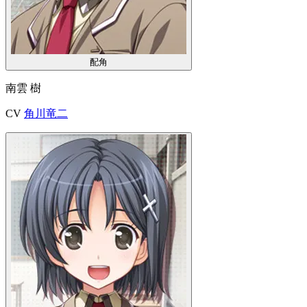
配角
南雲 樹
CV
角川竜二