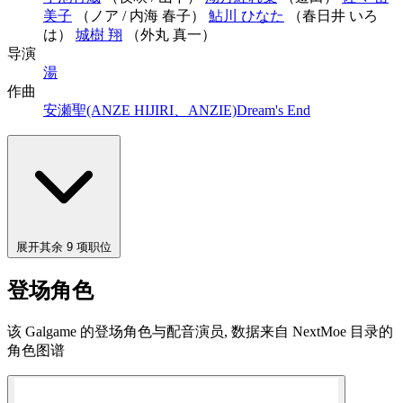
美子
（ノア / 内海 春子）
鮎川 ひなた
（春日井 いろ
は）
城樹 翔
（外丸 真一）
导演
湯
作曲
安瀬聖(ANZE HIJIRI、ANZIE)
Dream's End
展开其余 9 项职位
登场角色
该 Galgame 的登场角色与配音演员, 数据来自 NextMoe 目录的
角色图谱