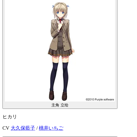
主角
立绘
ヒカリ
CV
大久保藍子
/
桃井いちご