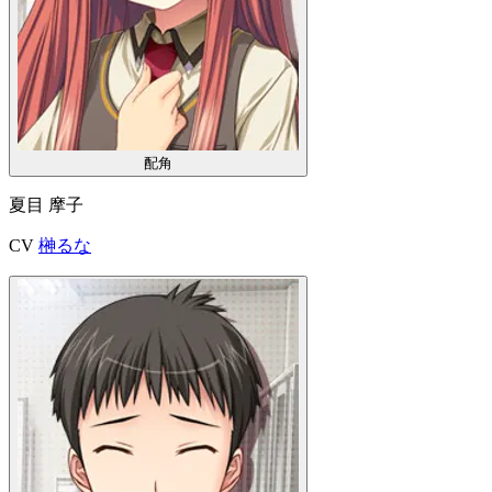
配角
夏目 摩子
CV
榊るな