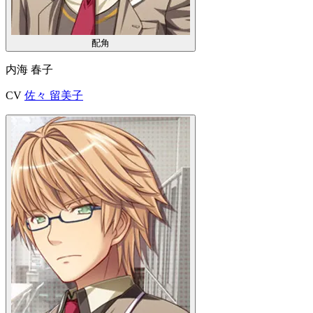
配角
内海 春子
CV
佐々 留美子