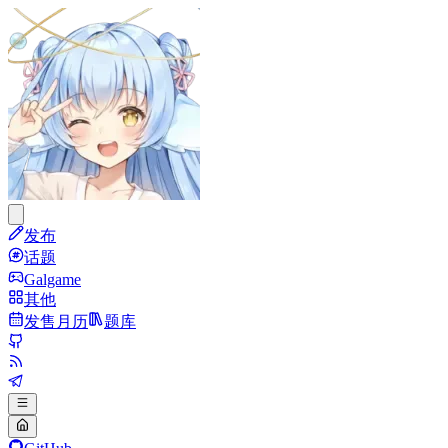
发布
话题
Galgame
其他
发售月历
题库