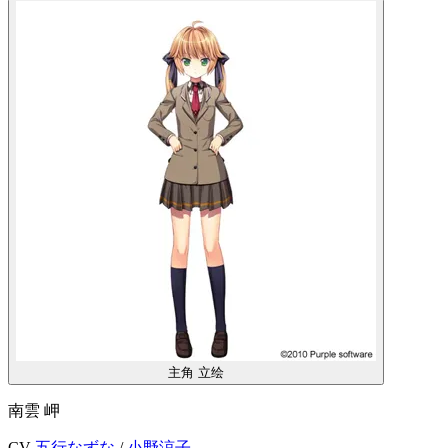
主角
立绘
南雲 岬
CV
五行なずな
/
小野涼子