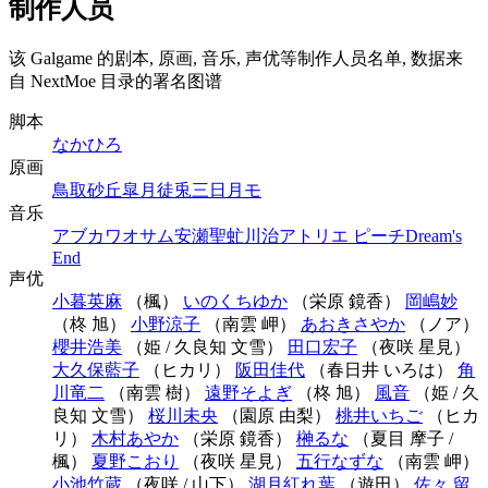
制作人员
该 Galgame 的剧本, 原画, 音乐, 声优等制作人员名单, 数据来
自 NextMoe 目录的署名图谱
脚本
なかひろ
原画
鳥取砂丘
皐月徒兎
三日月モ
音乐
アブカワオサム
安瀬聖
虻川治
アトリエ ピーチ
Dream's
End
声优
小暮英麻
（楓）
いのくちゆか
（栄原 鏡香）
岡嶋妙
（柊 旭）
小野涼子
（南雲 岬）
あおきさやか
（ノア）
櫻井浩美
（姫 / 久良知 文雪）
田口宏子
（夜咲 星見）
大久保藍子
（ヒカリ）
阪田佳代
（春日井 いろは）
角
川竜二
（南雲 樹）
遠野そよぎ
（柊 旭）
風音
（姫 / 久
良知 文雪）
桜川未央
（園原 由梨）
桃井いちご
（ヒカ
リ）
木村あやか
（栄原 鏡香）
榊るな
（夏目 摩子 /
楓）
夏野こおり
（夜咲 星見）
五行なずな
（南雲 岬）
小池竹蔵
（夜咲 / 山下）
湖月紅れ葉
（遊田）
佐々 留