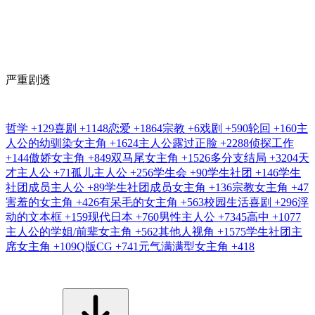
严重剧透
哲学
+129
喜剧
+1148
恋爱
+1864
宗教
+6
戏剧
+590
轮回
+160
主
人公的幼驯染女主角
+1624
主人公露过正脸
+2288
侦探工作
+144
傲娇女主角
+849
双马尾女主角
+1526
多分支结局
+3204
天
才主人公
+71
孤儿主人公
+256
学生会
+90
学生社团
+146
学生
社团成员主人公
+89
学生社团成员女主角
+136
宗教女主角
+47
害羞的女主角
+426
有呆毛的女主角
+563
校园生活喜剧
+296
浮
动的文本框
+159
现代日本
+760
男性主人公
+7345
高中
+1077
主人公的学姐/前辈女主角
+562
其他人视角
+1575
学生社团主
席女主角
+109
Q版CG
+741
元气满满型女主角
+418