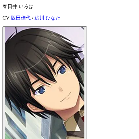
春日井 いろは
CV
阪田佳代
/
鮎川 ひなた