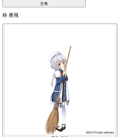
主角
柊 勇飛