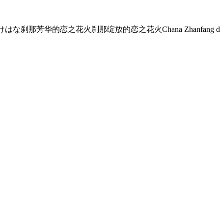
けはな
刹那芳华的恋之花火
刹那绽放的恋之花火
Chana Zhanfang d