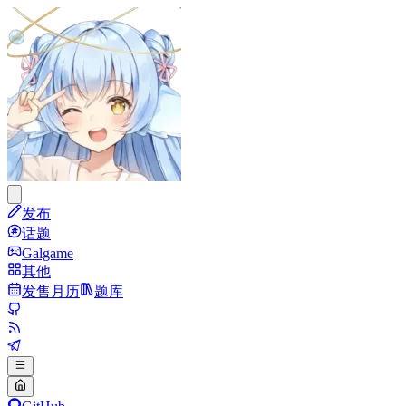
发布
话题
Galgame
其他
发售月历
题库