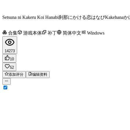
Setsuna ni Kakeru Koi Hanabi
刹那にかける恋はなび
Kakehana
か
合集
游戏本体
补丁
简体中文
Windows
14273
10
52
添加评分
编辑资料