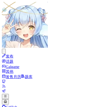
发布
话题
Galgame
其他
发售月历
题库