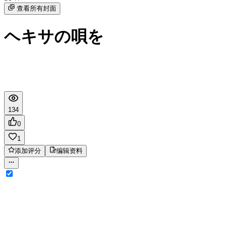
查看所有封面
ヘキサの唄を
134
0
1
添加评分
编辑资料