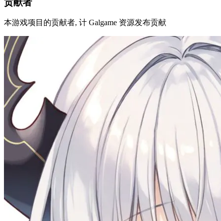
游戏原语言
日语
发售日期
2000-07-28
年龄限制
R18
修订历史
贡献者