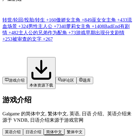
转世/轮回/投胎/转生
+160
傲娇女主角
+849
巫女女主角
+433
流
血场景
+324
男性主人公
+7340
萝莉女主角
+1408
BadEnd有剧
情
+482
主人公的兄弟作为配角
+73
游戏早期出现分支剧情
+253
被审查的文字
+267
游戏介绍
评论区
题库
本体资源下载
游戏介绍
Galgame 的简体中文, 繁体中文, 英语, 日语 介绍。英语介绍来
源于 VNDB, 日语介绍来源于游戏官网
英语介绍
日语介绍
简体中文
繁体中文