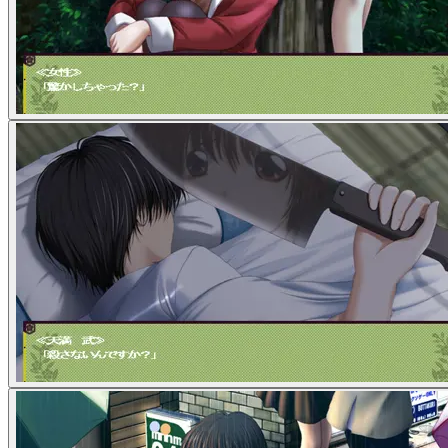
主角
橘 柚花
其他登场角色
天満 武
画廊
该 Galgame 的截图 / CG 集
分级筛选
隐藏 28