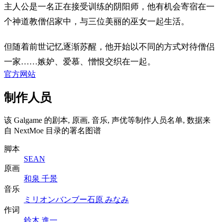
主人公是一名正在接受训练的阴阳师，他有机会寄宿在一
个神道教僧侣家中，与三位美丽的巫女一起生活。
但随着前世记忆逐渐苏醒，他开始以不同的方式对待僧侣
一家……嫉妒、爱慕、憎恨交织在一起。
官方网站
制作人员
该 Galgame 的剧本, 原画, 音乐, 声优等制作人员名单, 数据来
自 NextMoe 目录的署名图谱
脚本
SEAN
原画
和泉 千景
音乐
ミリオンバンブー
石原 みなみ
作词
鈴木 進一