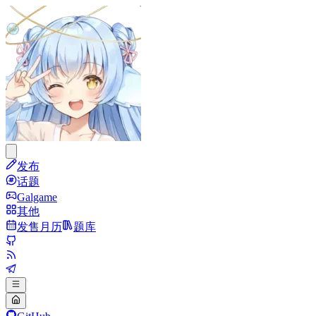
发布
话题
Galgame
其他
发售月历
题库