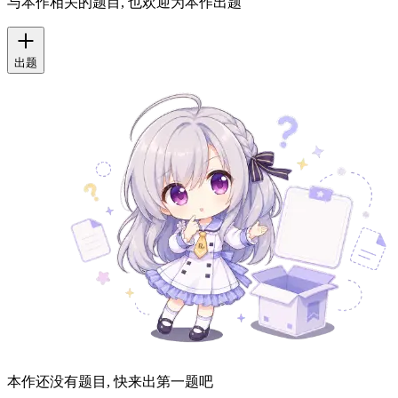
没人评论, 是没人要这个 Galgame 的小只可爱软萌女孩子了吗,
呜呜呜呜呜呜！！
本作题库
与本作相关的题目, 也欢迎为本作出题