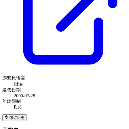
转世/轮回/投胎/转生
+160
傲娇女主角
+849
巫女女主角
+433
流
血场景
+324
男性主人公
+7340
萝莉女主角
+1408
BadEnd有剧
情
+482
主人公的兄弟作为配角
+73
游戏早期出现分支剧情
+253
被审查的文字
+267
筛选标签
制作方
Purple SOFTWARE
+ 46
品牌
发行商
日语
官方网站