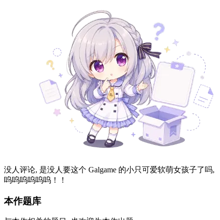
9
0
获取资源
游戏评论
Galgame 评论注意事项, 资源失效, 解压密码错误等问题反馈
Markdown 支持
0 字
特殊语法: 您可以使用 ||隐藏文本|| 来隐藏图片或者文字 (目前
依然禁止 R18 图片内容)
发布评论