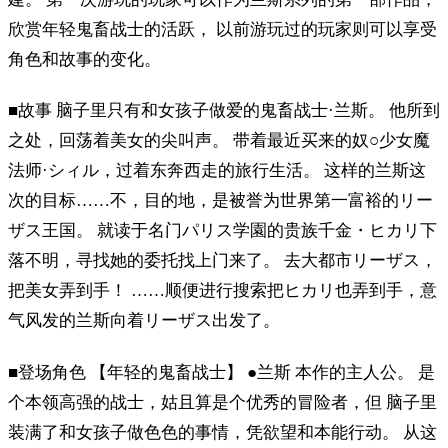
欣赏年轻鬼畜战士的活跃， 以前游玩过的玩家则可以享受
角色和故事的变化。
■故事 脑子里只有和女孩子做爱的鬼畜战士·兰斯。 他所到
之处，回荡着美女的尖叫声。 带着最近买来的奴○少女魔
法师·シィル，过着东奔西走的旅行生活。 这样的兰斯这
次的目标……不，目的地，是被誉为世界第一富裕的リー
ザス王国。 就读于名门パリス学園的贵族千金・ヒカリ下
落不明，寻找她的委托找上门来了。 去大都市リーザス，
把美女弄到手！ ……顺便进行搜索把ヒカリ也弄到手，意
气风发的兰斯向着リーザス出发了。
■登场角色 【年轻的鬼畜战士】 ●兰斯 本作的主人公。 是
个本领高强的战士，姑且算是个优秀的冒险者，但 脑子里
装满了和女孩子做色色的事情，凭欲望和本能行动。 从这