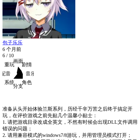
包子乐乐
6 个月前
6
/ 10
画面
重玩
剧情
配音
音乐
系统
角色
分支
准备从头开始体验兰斯系列，历经千辛万苦之后终于搞定开
玩，在评价游戏之前先贴几个温馨小贴士：

1. 请把游戏目录改成全英文，不然有时候会出现DLL文件调用
错误的问题；

2. 请用兼容模式的windows7/​8游玩，并用管理员模式打开；
