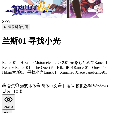
SFW
查看所有封面
兰斯01 寻找小光
Rance 01 - Hikari o Motomete -
ランス01 光をもとめて
Rance 1
Remake
Rance 01 - The Quest for Hikari
R01
Rance 01 - Quest for
Hikari
兰斯01 - 寻找小光
Lansi01 - Xunzhao Xiaoguang
Rance01
合集
游戏本体
简体中文
日语
模拟器
Windows
应用直装
24463