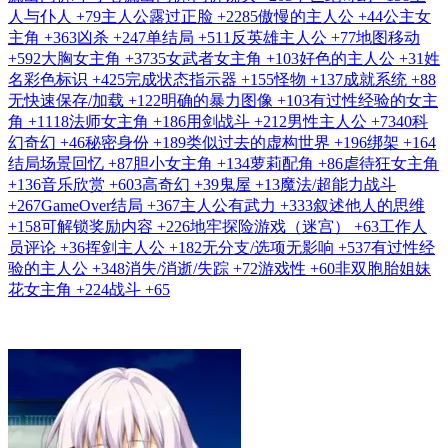
人与仆人
+79
主人公露过正脸
+2285
傲慢的主人公
+44
公主女
主角
+363
凶杀
+247
单结局
+511
反英雄主人公
+77
地图移动
+592
大胸女主角
+3735
女武者女主角
+103
好色的主人公
+31
姓
名彩色标识
+425
完成状态指示器
+155
怪物
+137
成就系统
+88
无快速保存/加载
+122
明确的暴力图像
+103
有过性经验的女主
角
+1118
法师女主角
+186
用剑战斗
+212
男性主人公
+7340
科
幻奇幻
+46
秘密身份
+189
类似过去的虚构世界
+196
绑架
+164
结局场景回忆
+87
胆小女主角
+134
萝莉配角
+86
虐待狂女主角
+136
音乐欣赏
+603
高奇幻
+39
鬼屋
+13
魔法/超能力战斗
+267
GameOver结局
+367
主人公有武力
+333
叙述他人的思维
+158
可解锁奖励内容
+226
地牢探险游戏（迷宫）
+63
工作人
员评论
+36
挥剑主人公
+182
无分支/选项无影响
+537
有过性经
验的主人公
+348
消失/消逝/失踪
+72
游戏性
+60
非双胞胎姐妹
花女主角
+224
战斗
+65