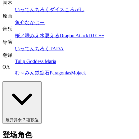
脚本
いってんちろく
ダイスころがし
原画
魚介
なかじー
音乐
桜ノ咲みえ
水夏える
Dragon Attack
DJ C++
导演
いってんちろく
TADA
翻译
Tulip Goddess Maria
QA
む～みん
鉄鉱石
Paragonias
Mojack
展开其余 7 项职位
登场角色