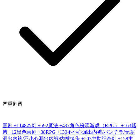
严重剧透
喜剧
+1148
奇幻
+592
魔法
+497
角色扮演游戏（RPG）
+163
赌
博
+12
黑色喜剧
+38
RPG
+130
不小心漏出内裤/パンチラ/无意
漏出内裤/不小心漏出内裤/内裤镜头
+203
中世纪奇幻
+158
主