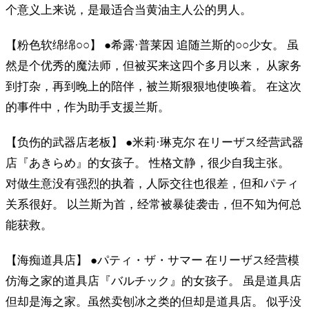
个意义上来说，是最适合当黄油主人公的男人。
【粉色软绵绵○○】 ●希露·普莱因 追随兰斯的○○少女。 虽
然是个优秀的魔法师，但被买来这四个多月以来， 从家务
到打杂，再到晚上的陪伴，被兰斯狠狠地使唤着。 在这次
的事件中，作为助手支援兰斯。
【负伤的武器店老板】 ●米莉·琳克尔 在リーザス经营武器
店『あきらめ』的女孩子。 性格文静，很少自我主张。
对做生意没有强烈的执着，人际交往也很差，但和パティ
关系很好。 以兰斯为首，经常被暴徒袭击，但不知为何总
能获救。
【海痴道具店】 ●パティ・ザ・サマー 在リーザス经营模
仿海之家的道具店『バルチック』的女孩子。 虽是道具店
但却是海之家。虽然卖刨冰之类的但却是道具店。 似乎没