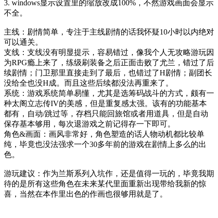
3. windows显示设置里的缩放改成100%，不然游戏画面会显示
不全。

主线：剧情简单，专注于主线剧情的话我怀疑10小时以内绝对
可以通关。

支线：支线没有明显提示，容易错过，像我个人无攻略游玩因
为RPG瘾上来了，练级刷装备之后正面击败了尤兰，错过了后
续剧情；门卫那里直接走到了最后，也错过了H剧情；副团长
没给全也没H成。而且这些后续都没法再重来了。

系统：游戏系统简单易懂，尤其是选筹码战斗的方式，颇有一
种太阁立志传IV的美感，但是重复感太强。该有的功能基本
都有，自动/​跳过等，存档只能回旅馆或者用道具，但是自动
保存基本够用，每次退游戏之前记得存一下即可。

角色&画面：画风非常好，角色塑造的话人物动机都比较单
纯，毕竟也没法强求一个30多年前的游戏在剧情上多么的出
色。

游玩建议：作为兰斯系列入坑作，还是值得一玩的，毕竟我期
待的是所有这些角色在未来某代里面重新出现带给我新的惊
喜，当然在本作里出色的作画也很够用就是了。