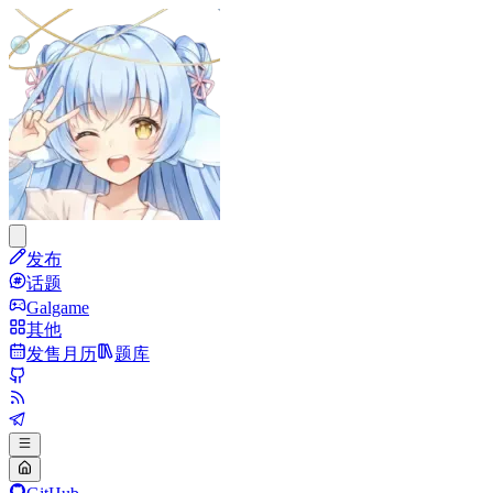
发布
话题
Galgame
其他
发售月历
题库