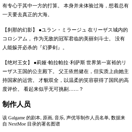
有专心于其中一方的打算。 本身并未体验过海，想着总有
一天要去真正的大海。
【刹那的幻影】 ●ユラン・ミラージュ 在リーザス城内的
コロシアム， 作为无敌的冠军君临的美丽剑斗士。 没有
人能躲开必杀的『幻夢剣』。
【绝对王女】 ●莉娅·帕拉帕拉·利萨斯 世界第一富裕的リ
ーザス王国的公主殿下。 父王依然健在，但实质上由她主
持国家的运营。 才貌双全，以温柔的笑容获得了国民的高
度评价。 看起来似乎无可挑剔……？
制作人员
该 Galgame 的剧本, 原画, 音乐, 声优等制作人员名单, 数据来
自 NextMoe 目录的署名图谱