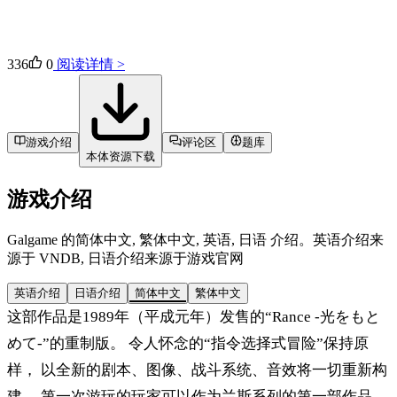
336
0
阅读详情 >
游戏介绍
评论区
题库
本体资源下载
游戏介绍
Galgame 的简体中文, 繁体中文, 英语, 日语 介绍。英语介绍来
源于 VNDB, 日语介绍来源于游戏官网
英语介绍
日语介绍
简体中文
繁体中文
这部作品是1989年（平成元年）发售的“Rance -光をもと
めて-”的重制版。 令人怀念的“指令选择式冒险”保持原
样， 以全新的剧本、图像、战斗系统、音效将一切重新构
建。 第一次游玩的玩家可以作为兰斯系列的第一部作品，