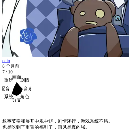
oatq
8 个月前
7
/ 10
画面
重玩
剧情
配音
音乐
系统
角色
分支
叙事节奏和展开中规中矩，剧情还行，游戏系统不错。

也是吃到了重置的福利了，画风是真的强。