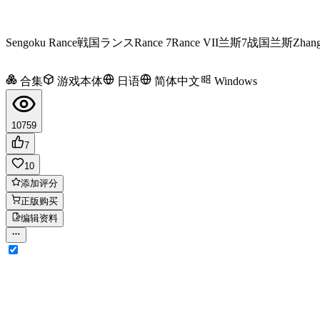
Sengoku Rance
戦国ランス
Rance 7
Rance VII
兰斯7
战国兰斯
Zhang
合集
游戏本体
日语
简体中文
Windows
10759
7
10
添加评分
正版购买
编辑资料