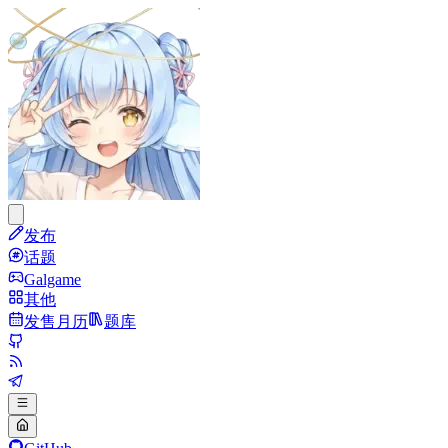
发布
话题
Galgame
其他
发售月历
题库