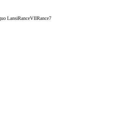
uo Lansi
RanceVII
Rance7