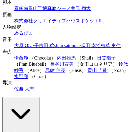
脚本
喜多南
景山千博
真崎ジーノ
井元 翔大
原画
株式会社クリエイティブハウスポケット
lita
人物设定
ぬるぴょ
音乐
大原 ゆい子
吉田 穣
shun sato
noue
瓜田 幸治
植草 史仁
声优
伊藤静
（Chocolat）
内田雄馬
（Shail）
日笠陽子
（Fran Bluebell）
長谷川育美
（女王コロネリア）
鈴代
紗弓
（Alice）
島﨑 信長
（Hasis）
青山 吉能
（Noah）
水野朔
（Crois）
导演
佐渡 大志