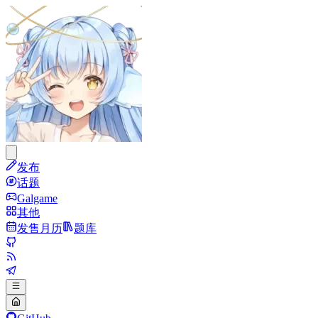
发布
话题
Galgame
其他
发售月历
题库