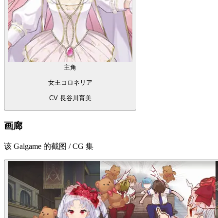
主角
女王コロネリア
CV 長谷川育美
画廊
该 Galgame 的截图 / CG 集