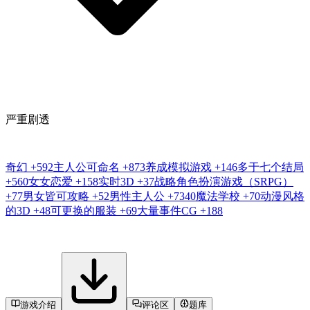
严重剧透
奇幻
+592
主人公可命名
+873
养成模拟游戏
+146
多于七个结局
+560
女女恋爱
+158
实时3D
+37
战略角色扮演游戏（SRPG）
+77
男女皆可攻略
+52
男性主人公
+7340
魔法学校
+70
动漫风格
的3D
+48
可更换的服装
+69
大量事件CG
+188
游戏介绍
评论区
题库