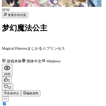
SFW
查看所有封面
梦幻魔法公主
Magical Princess
まじかる☆プリンセス
游戏本体
简体中文
Windows
2435
2
11
添加评分
编辑资料