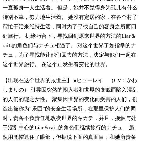
一直孤身一人生活着。 但是，她并不觉得身为孤儿有什么
特别不幸，努力地生活着。 她没有定居的家，在各个村子
帮忙干活来维持生活，同时为了寻找自己的容身之所而四
处旅行。 机缘巧合下，寻找回到原来世界的方法的Liar＆
raiL的角色们与ナチュ相遇了。 对这个世界了如指掌的ナ
チュ，为了寻找能让他们回去的方法，决定与他们一起在
这个世界旅行。 在这个正发生着变化的世界。
【出现在这个世界的救世主】 ●ヒューレイ （CV：かわ
しまりの） 引导因突然的闯入者和世界的变貌而陷入混乱
的人们的谜之女性。 聚集因世界的变化而受害的人们，创
造出被称为“乐园”的安全生活场所，在那里保护人们的同
时，责备不负责任地改变世界的キカテ，并且，接触与处
于混乱中心的Liar＆raiL的角色们继续旅行的ナチュ。 虽
然用兜帽遮住了眼部，但据说下面的真面目，和她所责备