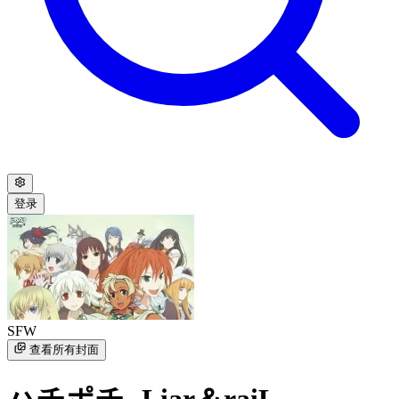
登录
SFW
查看所有封面
ハチポチ -Liar＆raiL