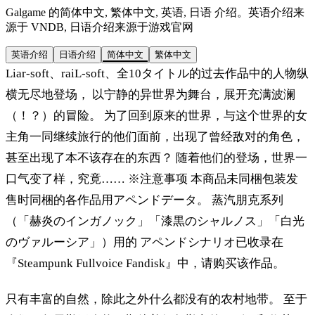
Galgame 的简体中文, 繁体中文, 英语, 日语 介绍。英语介绍来
源于 VNDB, 日语介绍来源于游戏官网
英语介绍
日语介绍
简体中文
繁体中文
Liar-soft、raiL-soft、全10タイトル的过去作品中的人物纵
横无尽地登场， 以宁静的异世界为舞台，展开充满波澜
（！？）的冒险。 为了回到原来的世界，与这个世界的女
主角一同继续旅行的他们面前，出现了曾经敌对的角色，
甚至出现了本不该存在的东西？ 随着他们的登场，世界一
口气变了样，究竟…… ※注意事项 本商品未同梱包装发
售时同梱的各作品用アペンドデータ。 蒸汽朋克系列
（「赫炎のインガノック」「漆黒のシャルノス」「白光
のヴァルーシア」）用的 アペンドシナリオ已收录在
『Steampunk Fullvoice Fandisk』中，请购买该作品。
只有丰富的自然，除此之外什么都没有的农村地带。 至于