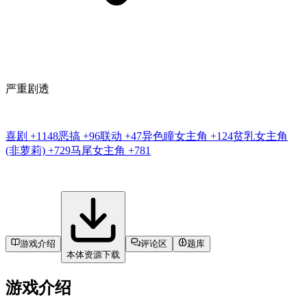
严重剧透
喜剧
+1148
恶搞
+96
联动
+47
异色瞳女主角
+124
贫乳女主角
(非萝莉)
+729
马尾女主角
+781
游戏介绍
评论区
题库
本体资源下载
游戏介绍