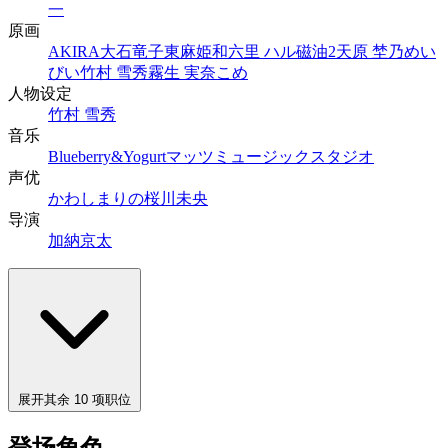
一
原画
AKIRA
大石竜子
東麻姫
和六里 ハル
磁油2
天原 埜乃
めい
びい
竹村 雪秀
霧生 実奈
こめ
人物设定
竹村 雪秀
音乐
Blueberry&Yogurt
マッツミュージックスタジオ
声优
かわしまりの
桜川未央
导演
加納京太
展开其余 10 项职位