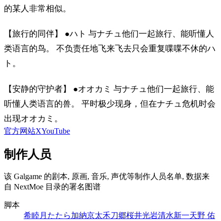
的某人非常相似。
【旅行的同伴】 ●ハト 与ナチュ他们一起旅行、能听懂人
类语言的鸟。 不负责任地飞来飞去只会重复喋喋不休的ハ
ト。
【安静的守护者】 ●オオカミ 与ナチュ他们一起旅行、能
听懂人类语言的兽。 平时极少现身，但在ナチュ危机时会
出现オオカミ。
官方网站
X
YouTube
制作人员
该 Galgame 的剧本, 原画, 音乐, 声优等制作人员名单, 数据来
自 NextMoe 目录的署名图谱
脚本
希
睦月たたら
加納京太
禾刀郷
桜井光
岩清水新一
天野 佑