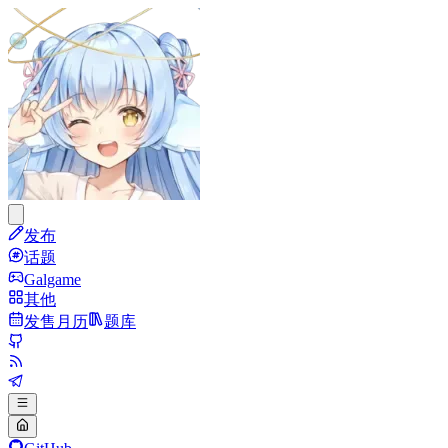
发布
话题
Galgame
其他
发售月历
题库