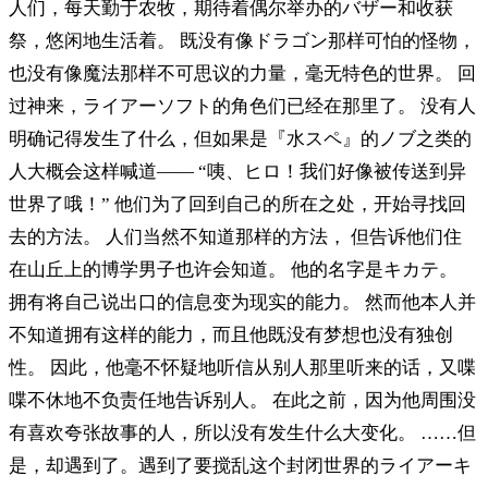
人们，每天勤于农牧，期待着偶尔举办的バザー和收获
祭，悠闲地生活着。 既没有像ドラゴン那样可怕的怪物，
也没有像魔法那样不可思议的力量，毫无特色的世界。 回
过神来，ライアーソフト的角色们已经在那里了。 没有人
明确记得发生了什么，但如果是『水スペ』的ノブ之类的
人大概会这样喊道—— “咦、ヒロ！我们好像被传送到异
世界了哦！” 他们为了回到自己的所在之处，开始寻找回
去的方法。 人们当然不知道那样的方法， 但告诉他们住
在山丘上的博学男子也许会知道。 他的名字是キカテ。
拥有将自己说出口的信息变为现实的能力。 然而他本人并
不知道拥有这样的能力，而且他既没有梦想也没有独创
性。 因此，他毫不怀疑地听信从别人那里听来的话，又喋
喋不休地不负责任地告诉别人。 在此之前，因为他周围没
有喜欢夸张故事的人，所以没有发生什么大变化。 ……但
是，却遇到了。遇到了要搅乱这个封闭世界的ライアーキ