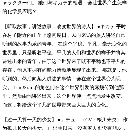
ャラクター们。 她们与キカテ的相遇，会让世界产生怎样
的化学反应呢？
【听取故事，讲述故事，改变世界的诗人】 ●キカテ 平时
在村子附近的山丘上悠闲度日，以向来访的旅人讲述自己
听到的故事为乐的青年。 在这个平稳、平凡、毫无变化的
世界里，只是听着平稳、平凡的人们和世界的样子并将其
讲述出来的青年，由于这个世界来了既不平稳也不平凡的
存在，他原本拥有的能力清晰地显现了出来。 那就是，他
听到的、然后向某人讲述的事情，会在这个世界变为现
实。 Liar＆raiL的角色们在这个世界引发的麻烦传到他那
里，然后由他讲述出来，这个世界便一点点地发生改变。
而这，将给这个平凡的世界带来巨大巨大的变化。
【过一天算一天的少女】 ●ナチュ （CV：桜川未央） 作
为孤儿长大的少女。 自出生以来，没有家人也没有朋友，