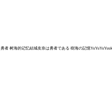
勇者 树海的记忆
結城友奈は勇者である 樹海の記憶
YuYuYu
Yuuk