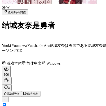
SFW
查看所有封面
结城友奈是勇者
Yuuki Yuuna wa Yuusha de Aru
結城友奈は勇者である
结城友奈是
ーソングCD
游戏本体
简体中文
Windows
606
1
4
添加评分
编辑资料