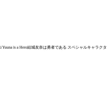
i Yuuna is a Hero
結城友奈は勇者である スペシャルキャラクタ