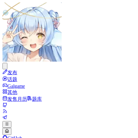
发布
话题
Galgame
其他
发售月历
题库