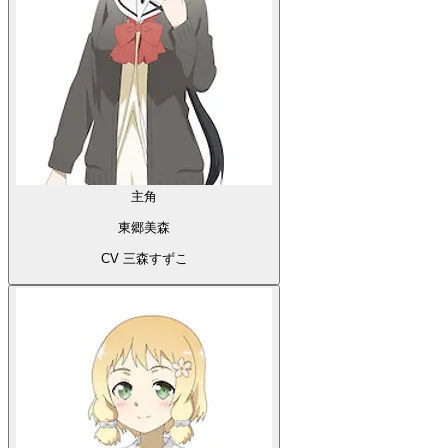
主角
東郷美森
CV 三森すずこ