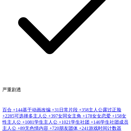
严重剧透
百合
+144
基于动画改编
+31
日常片段
+358
主人公露过正脸
+2285
可选择多主人公
+397
女同女主角
+178
女女恋爱
+158
女
性主人公
+1081
学生主人公
+1021
学生社团
+146
学生社团成员
主人公
+89
无色情内容
+720
朋友团体
+241
游戏时间计数器