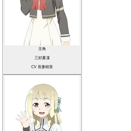
主角
三好夏凜
CV 長妻樹里