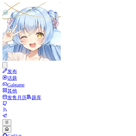
发布
话题
Galgame
其他
发售月历
题库