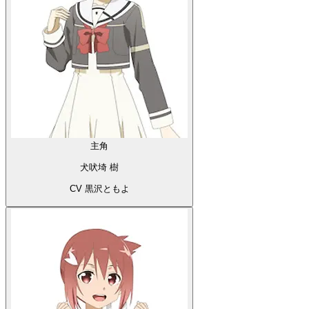
主角
犬吠埼 樹
CV 黒沢ともよ