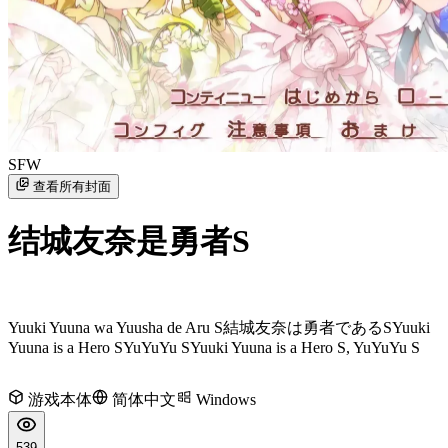
SFW
查看所有封面
结城友奈是勇者S
Yuuki Yuuna wa Yuusha de Aru S
結城友奈は勇者であるS
Yuuki
Yuuna is a Hero S
YuYuYu S
Yuuki Yuuna is a Hero S, YuYuYu S
游戏本体
简体中文
Windows
539