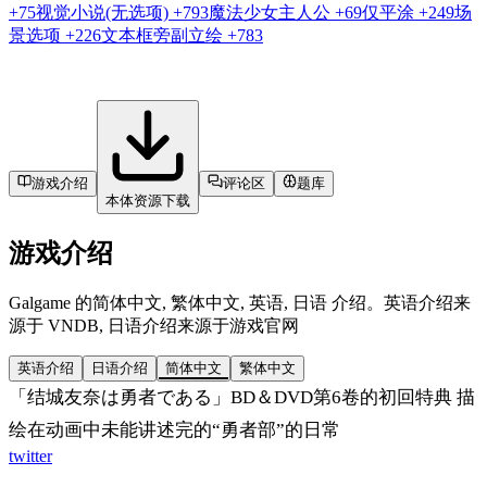
+75
视觉小说(无选项)
+793
魔法少女主人公
+69
仅平涂
+249
场
景选项
+226
文本框旁副立绘
+783
游戏介绍
评论区
题库
本体资源下载
游戏介绍
Galgame 的简体中文, 繁体中文, 英语, 日语 介绍。英语介绍来
源于 VNDB, 日语介绍来源于游戏官网
英语介绍
日语介绍
简体中文
繁体中文
「结城友奈は勇者である」BD＆DVD第6卷的初回特典 描
绘在动画中未能讲述完的“勇者部”的日常
twitter