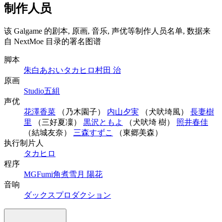
制作人员
该 Galgame 的剧本, 原画, 音乐, 声优等制作人员名单, 数据来
自 NextMoe 目录的署名图谱
脚本
朱白あおい
タカヒロ
村田 治
原画
Studio五組
声优
花澤香菜
（乃木園子）
内山夕実
（犬吠埼風）
長妻樹
里
（三好夏凜）
黒沢ともよ
（犬吠埼 樹）
照井春佳
（結城友奈）
三森すずこ
（東郷美森）
执行制片人
タカヒロ
程序
MG
Fumi
角煮
雪月 陽花
音响
ダックスプロダクション