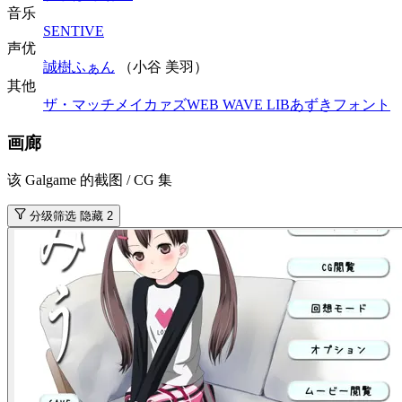
音乐
SENTIVE
声优
誠樹ふぁん
（小谷 美羽）
其他
ザ・マッチメイカァズ
WEB WAVE LIB
あずきフォント
画廊
该 Galgame 的截图 / CG 集
分级筛选
隐藏 2