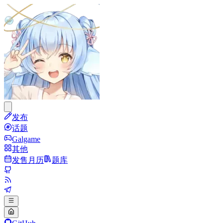
发布
话题
Galgame
其他
发售月历
题库