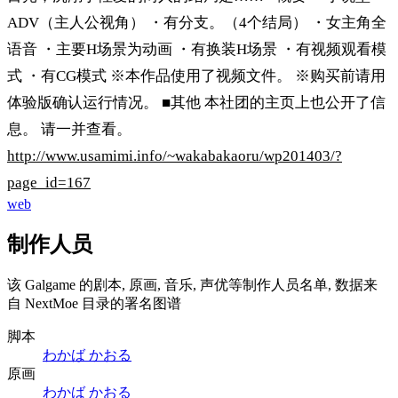
ADV（主人公视角） ・有分支。（4个结局） ・女主角全
语音 ・主要H场景为动画 ・有换装H场景 ・有视频观看模
式 ・有CG模式 ※本作品使用了视频文件。 ※购买前请用
体验版确认运行情况。 ■其他 本社团的主页上也公开了信
息。 请一并查看。
http://www.usamimi.info/~wakabakaoru/wp201403/?
page_id=167
web
制作人员
该 Galgame 的剧本, 原画, 音乐, 声优等制作人员名单, 数据来
自 NextMoe 目录的署名图谱
脚本
わかば かおる
原画
わかば かおる