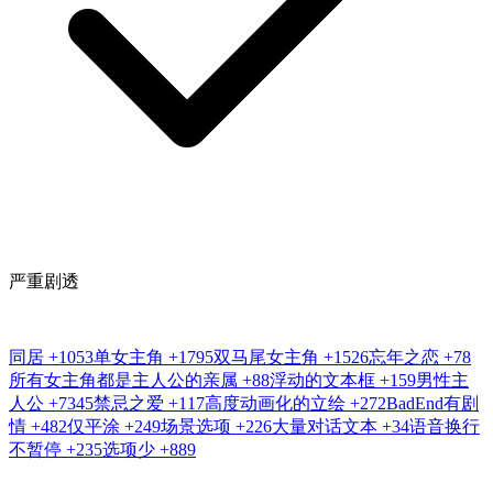
严重剧透
同居
+1053
单女主角
+1795
双马尾女主角
+1526
忘年之恋
+78
所有女主角都是主人公的亲属
+88
浮动的文本框
+159
男性主
人公
+7345
禁忌之爱
+117
高度动画化的立绘
+272
BadEnd有剧
情
+482
仅平涂
+249
场景选项
+226
大量对话文本
+34
语音换行
不暂停
+235
选项少
+889