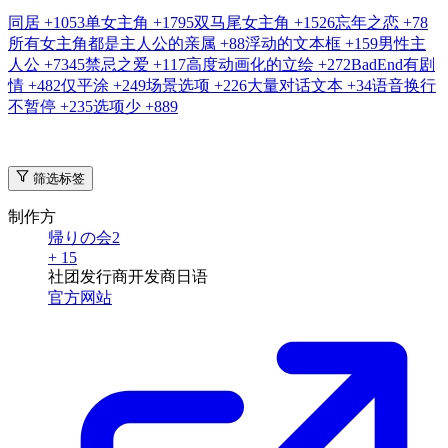
同居
+1053
单女主角
+1795
双马尾女主角
+1526
忘年之恋
+78
所有女主角都是主人公的亲属
+88
浮动的文本框
+159
男性主
人公
+7345
禁忌之爱
+117
高度动画化的立绘
+272
BadEnd有剧
情
+482
仅平涂
+249
场景选项
+226
大量对话文本
+34
语音换行
不暂停
+235
选项少
+889
筛选标签
制作方
帰りの会2
+ 15
社团
发行商
开发商
日语
官方网站