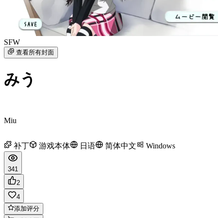
SFW
查看所有封面
みう
Miu
补丁
游戏本体
日语
简体中文
Windows
341
2
4
添加评分