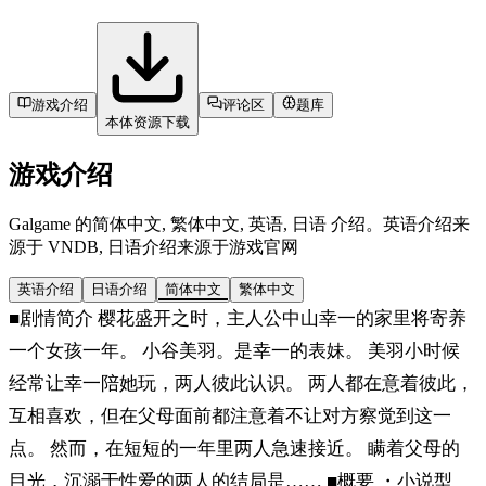
游戏介绍
评论区
题库
本体资源下载
游戏介绍
Galgame 的简体中文, 繁体中文, 英语, 日语 介绍。英语介绍来
源于 VNDB, 日语介绍来源于游戏官网
英语介绍
日语介绍
简体中文
繁体中文
■剧情简介 樱花盛开之时，主人公中山幸一的家里将寄养
一个女孩一年。 小谷美羽。是幸一的表妹。 美羽小时候
经常让幸一陪她玩，两人彼此认识。 两人都在意着彼此，
互相喜欢，但在父母面前都注意着不让对方察觉到这一
点。 然而，在短短的一年里两人急速接近。 瞒着父母的
目光，沉溺于性爱的两人的结局是…… ■概要 ・小说型