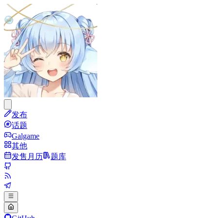
发布
话题
Galgame
其他
发售月历
题库