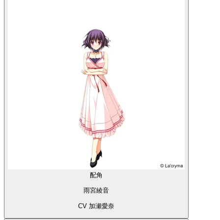
配角
雨宮綾音
CV 加瀬愛奈