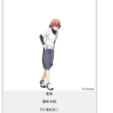
配角
霧崎 剣悟
CV 遊佐浩二