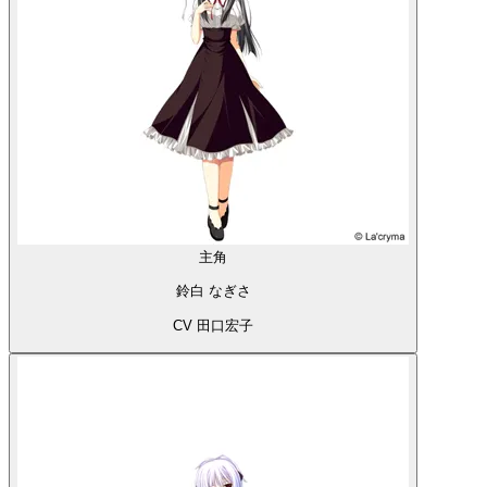
主角
鈴白 なぎさ
CV 田口宏子