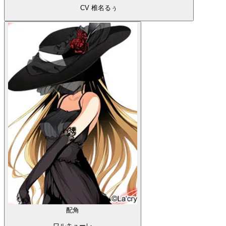
CV 椎名るぅ
配角
ワルキューレ