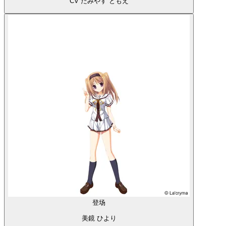
CV たみやす ともえ
登场
美鏡 ひより