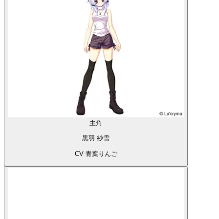
主角
黒羽 紗雪
CV 青葉りんご