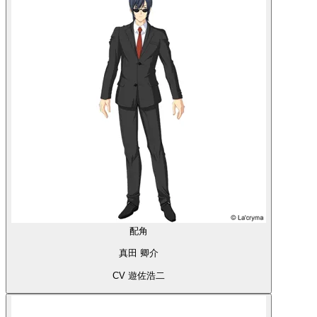
配角
真田 卿介
CV 遊佐浩二