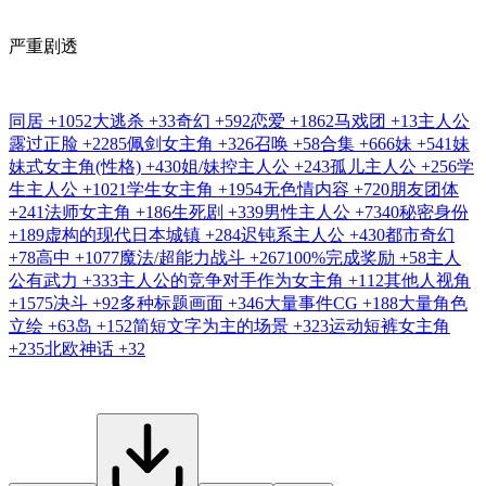
严重剧透
同居
+1052
大逃杀
+33
奇幻
+592
恋爱
+1862
马戏团
+13
主人公
露过正脸
+2285
佩剑女主角
+326
召唤
+58
合集
+666
妹
+541
妹
妹式女主角(性格)
+430
姐/妹控主人公
+243
孤儿主人公
+256
学
生主人公
+1021
学生女主角
+1954
无色情内容
+720
朋友团体
+241
法师女主角
+186
生死剧
+339
男性主人公
+7340
秘密身份
+189
虚构的现代日本城镇
+284
迟钝系主人公
+430
都市奇幻
+78
高中
+1077
魔法/超能力战斗
+267
100%完成奖励
+58
主人
公有武力
+333
主人公的竞争对手作为女主角
+112
其他人视角
+1575
决斗
+92
多种标题画面
+346
大量事件CG
+188
大量角色
立绘
+63
岛
+152
简短文字为主的场景
+323
运动短裤女主角
+235
北欧神话
+32