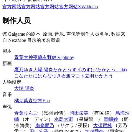
官方网站
官方网站
官方网站
官方网站
X
Wikidata
制作人员
该 Galgame 的剧本, 原画, 音乐, 声优等制作人员名单, 数据来
自 NextMoe 目录的署名图谱
脚本
青葉大
神夜優
友野健人
johnny
原画
鷹乃ゆき
大場 陽炎
たかとうすずのすけ(たかとう、tkt)
こなた
たにはらなつき
石渡マコト
立羽
たかとう
人物设定
大場 陽炎
音乐
橘尭葉
森空青
Ena
声优
青葉りんご
（黒羽 紗雪）
岡田栄美
（有塚 陣）
鳥海浩
輔
（オーディン）
水島大宙
（皇樹龍一）
岡嶋妙
（梶
浦 海美）
南條愛乃
（サクラ / 夜桜）
大須賀純
（芳乃
零二）
田口宏子
（鈴白 なぎさ）
加瀬愛奈
（雨宮綾