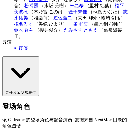
音）
松嵜麗
（水坂 美樹）
米島希
（里村 紅葉）
松平
美波穂
（木乃宮 このは）
金子未佳
（秋風 かなた）
志
水結美
（相楽苺）
遊佐浩二
（真田 卿介 / 霧崎 剣悟）
椎名るぅ
（美鏡 ひより）
一条 和矢
（轟木鋼 / 師匠）
鈴木 裕斗
（櫻井俊介）
たみやす ともえ
（高嶺陽菜
子）
导演
神夜優
展开其余 9 项职位
登场角色
该 Galgame 的登场角色与配音演员, 数据来自 NextMoe 目录的
角色图谱