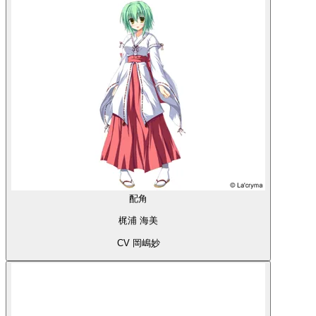
配角
梶浦 海美
CV 岡嶋妙