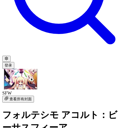
登录
SFW
查看所有封面
フォルテシモ アコルト：ビ
ーサスフィーア