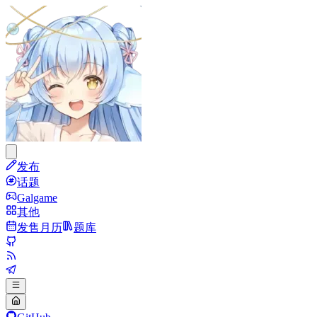
发布
话题
Galgame
其他
发售月历
题库