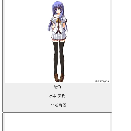
配角
水坂 美樹
CV 松嵜麗