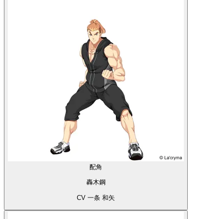
配角
轟木鋼
CV 一条 和矢