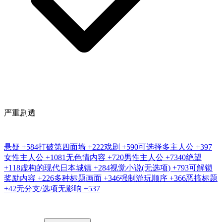
严重剧透
悬疑
+584
打破第四面墙
+222
戏剧
+590
可选择多主人公
+397
女性主人公
+1081
无色情内容
+720
男性主人公
+7340
绝望
+118
虚构的现代日本城镇
+284
视觉小说(无选项)
+793
可解锁
奖励内容
+226
多种标题画面
+346
强制游玩顺序
+366
恶搞标题
+42
无分支/选项无影响
+537