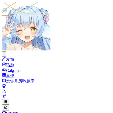
发布
话题
Galgame
其他
发售月历
题库