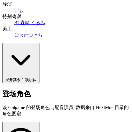
导演
ごぉ
特别鸣谢
BT
森崎 くるみ
美工
ごぉ
たつきち
展开其余 1 项职位
登场角色
该 Galgame 的登场角色与配音演员, 数据来自 NextMoe 目录的
角色图谱