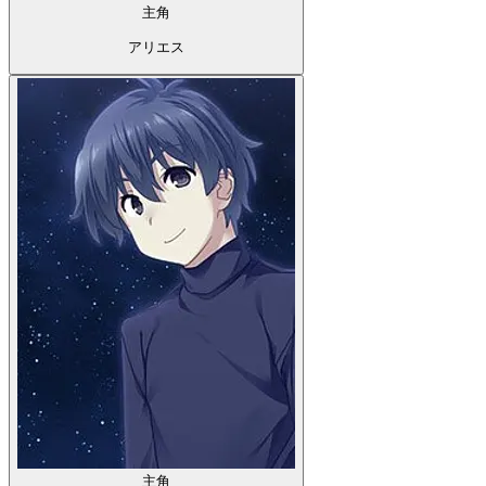
主角
アリエス
主角