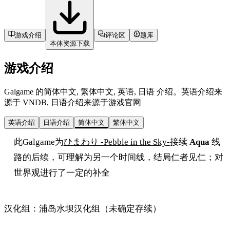
游戏介绍
评论区
题库
本体资源下载
游戏介绍
Galgame 的简体中文, 繁体中文, 英语, 日语 介绍。英语介绍来
源于 VNDB, 日语介绍来源于游戏官网
英语介绍
日语介绍
简体中文
繁体中文
此Galgame为
ひまわり -Pebble in the Sky-
接续
Aqua
线
路的后续，可理解为另一个时间线，结局仁者见仁；对
世界观进行了一定的补全
汉化组：浦岛水坝汉化组（未确定存续）