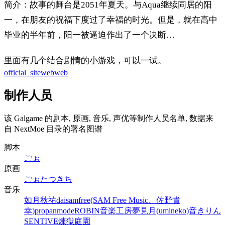
简介：故事的舞台是2051年夏天。与Aqua继续同居的阳
一，在朋友的祝福下度过了幸福的时光。但是，就在高中
毕业的半年前，阳一被逼迫作出了一个决断…
里面有几个结合剧情的小游戏，可以一试。
official_site
web
web
制作人员
该 Galgame 的剧本, 原画, 音乐, 声优等制作人员名单, 数据来
自 NextMoe 目录的署名图谱
脚本
ごぉ
原画
ごぉ
たつきち
音乐
如月秋祐
dai
samfree(SAM Free Music、佐野貴
幸)
propanmode
ROBIN
音楽工房夢見月(umineko)
音きりん
SENTIVE
煉獄庭園