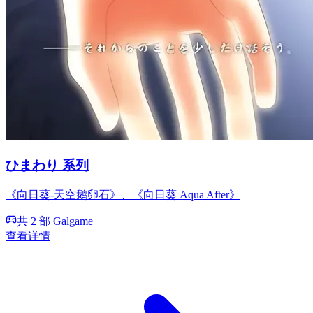
ひまわり 系列
《向日葵-天空鹅卵石》、《向日葵 Aqua After》
共 2 部 Galgame
查看详情