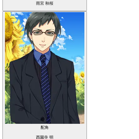
雨宮 秋桜
配角
西園寺 明