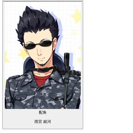
配角
雨宮 銀河