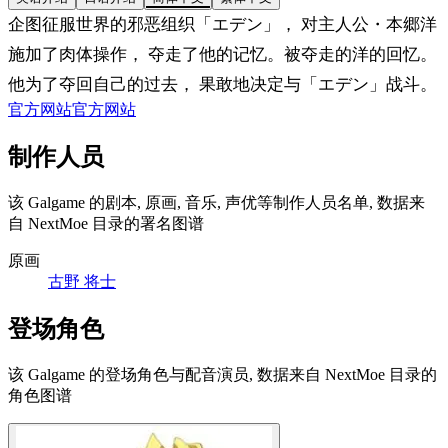
企图征服世界的邪恶组织「エデン」， 对主人公・本郷洋
施加了肉体操作， 夺走了他的记忆。被夺走的洋的回忆。
他为了夺回自己的过去， 果敢地决定与「エデン」战斗。
官方网站
官方网站
制作人员
该 Galgame 的剧本, 原画, 音乐, 声优等制作人员名单, 数据来
自 NextMoe 目录的署名图谱
原画
古野 将士
登场角色
该 Galgame 的登场角色与配音演员, 数据来自 NextMoe 目录的
角色图谱