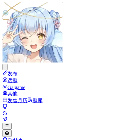
发布
话题
Galgame
其他
发售月历
题库