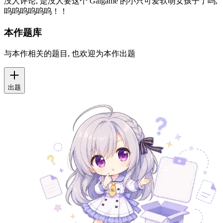
Markdown 支持
0 字
特殊语法: 您可以使用 ||隐藏文本|| 来隐藏图片或者文字 (目前
依然禁止 R18 图片内容)
发布评论
没人评论, 是没人要这个 Galgame 的小只可爱软萌女孩子了吗,