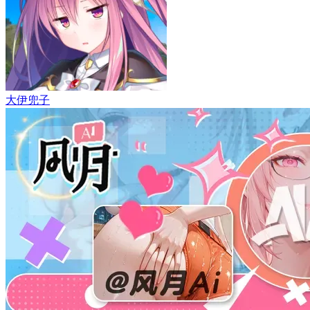
部分资源链接可能需要网络代理
Galgame萌新入门(待补充)
- by
大伊兜子
如何安装镜像文件(教程)
- by