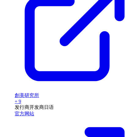
本作还没有题目, 快来出第一题吧
合集
+666
男性主人公
+7340
筛选标签
制作方
Petit Cherry
+ 80
发行商
游戏品牌
日语
官方网站