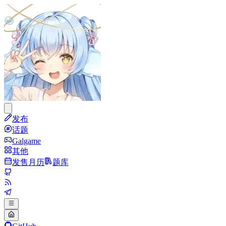
发布
话题
Galgame
其他
发售月历
题库