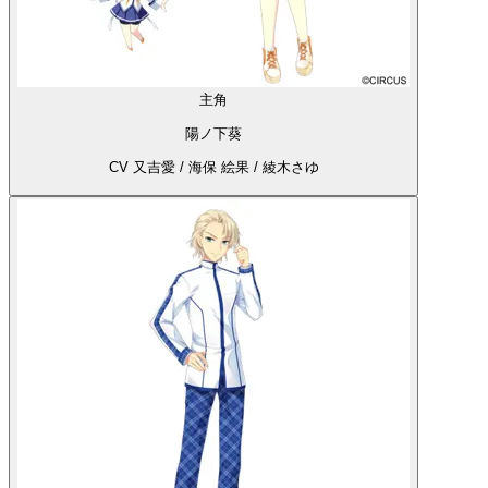
主角
陽ノ下葵
CV 又吉愛 / 海保 絵果 / 綾木さゆ