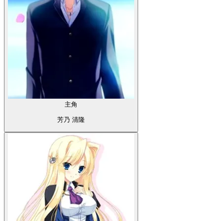
主角
芳乃 清隆