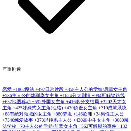
严重剧透
恋爱
+1862
魔法
+497
日常片段
+358
主人公的学妹/后辈女主角
+586
主人公的幼驯染女主角
+1624
分支剧情
+994
可解锁路线
+637
地图移动
+592
外国女主角
+416
多分支结局
+3202
天才女
主角
+425
妹妹式女主角(性格)
+430
娇羞女主角
+710
成就系统
+88
有绝对领域的女主角
+880
梦境
+146
欧洲
+34
男性主人公
+7340
纯爱故事
+373
迟钝系主人公
+430
高中生女主角
+3080
魔
法学校
+70
主人公的学姐/前辈女主角
+562
可解锁的事件
+132