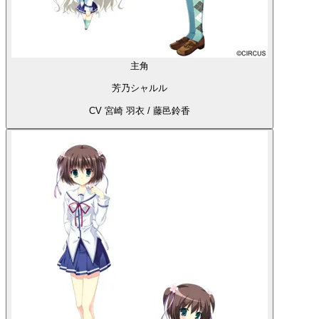
主角
芳乃シャルル
CV 宮崎 羽衣 / 藤邑鈴香