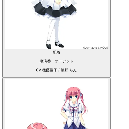
配角
瑠璃香・オーデット
CV 後藤邑子 / 籐野 らん