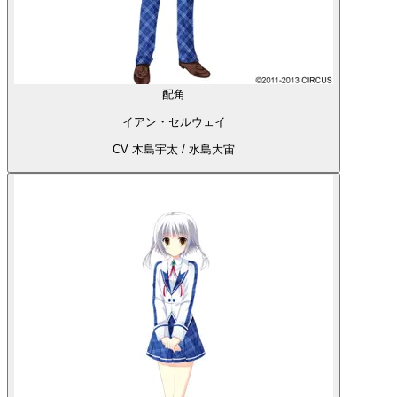
配角
イアン・セルウェイ
CV 木島宇太 / 水島大宙