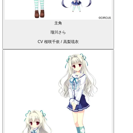
主角
瑠川さら
CV 桜咲千依 / 高梨琉衣