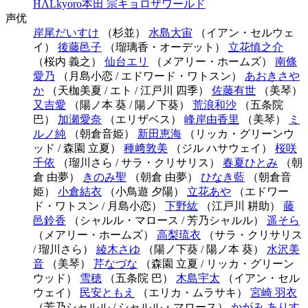
HΛL
kyoro
本田 宗
キョロザワールド
声优
岸尾だいすけ
（杉並）
水島大宙
（イアン・セルウェ
イ）
後藤邑子
（瑠璃香・オーデット）
立花慎之介
（桜内 義之）
仙台エリ
（メアリー・ホームズ）
南條
愛乃
（月島小恋 / エドワード・ワトスン）
あおきさや
か
（天枷美夏 / エト / 江戸川 四季）
佐藤有世
（美琴）
又吉愛
（陽ノ本 葵 / 陽ノ下葵）
荒浪和沙
（五条院
巴）
加瀬愛奈
（エリザベス）
峰岸由香里
（美琴）
ミ
ルノ純
（朝倉音姫）
新田恵海
（リッカ・グリーンウ
ッド / 森園 立夏）
種﨑敦美
（ジル ハサウェイ）
桜咲
千依
（瑠川さら / サラ・クリサリス）
春夏ひとみ
（朝
倉 由夢）
きのみ聖
（朝倉 由夢）
ひなき藍
（朝倉音
姫）
小倉結衣
（小鳥遊 夕陽）
立花あや
（エドワー
ド・ワトスン / 月島小恋）
下野紘
（江戸川 耕助）
藤
邑鈴香
（シャルル・マロース / 芳乃シャルル）
遥そら
（メアリー・ホームズ）
高梨琉衣
（サラ・クリサリス
/ 瑠川さら）
綾木さゆ
（陽ノ下葵 / 陽ノ本 葵）
水沢美
音
（美琴）
芹なづな
（森園 立夏 / リッカ・グリーン
ウッド）
雪穂
（五条院 巴）
木島宇太
（イアン・セル
ウェイ）
民安ともえ
（エリカ・ムラサキ）
宮崎 羽衣
（芳乃シャルル / シャルル・マロース）
かがみ ありす