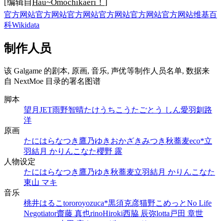
[编辑自
Hau~Omochikaeri！
]
官方网站
官方网站
官方网站
官方网站
官方网站
官方网站
维基百
科
Wikidata
制作人员
该 Galgame 的剧本, 原画, 音乐, 声优等制作人员名单, 数据来
自 NextMoe 目录的署名图谱
脚本
望月JET
雨野智晴
たけうちこうた
ごとう しん
愛羽
釧路
洋
原画
たにはらなつき
鷹乃ゆき
おかざきみつき
秋蕎麦
eco*
立
羽
結月 かりん
こなた
櫻野 露
人物设定
たにはらなつき
鷹乃ゆき
秋蕎麦
立羽
結月 かりん
こなた
東山 マキ
音乐
桃井はるこ
tororo
yozuca*
黒須克彦
猫野こめっと
No Life
Negotiator
齋藤 真也
rino
Hiroki
西脇 辰弥
lotta
戸田 章世