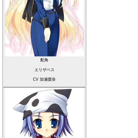
配角
エリザベス
CV 加瀬愛奈