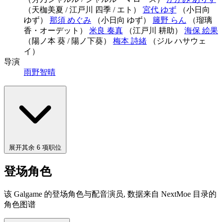
（天枷美夏 / 江戸川 四季 / エト）
宮代 ゆず
（小日向
ゆず）
那須 めぐみ
（小日向 ゆず）
籐野 らん
（瑠璃
香・オーデット）
米良 奏真
（江戸川 耕助）
海保 絵果
（陽ノ本 葵 / 陽ノ下葵）
梅本 詩緒
（ジル ハサウェ
イ）
导演
雨野智晴
展开其余 6 项职位
登场角色
该 Galgame 的登场角色与配音演员, 数据来自 NextMoe 目录的
角色图谱