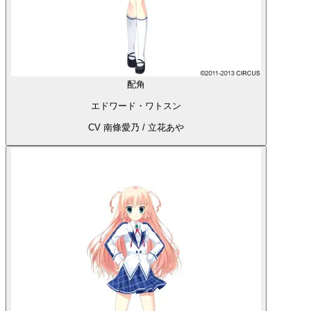
配角
エドワード・ワトスン
CV 南條愛乃 / 立花あや