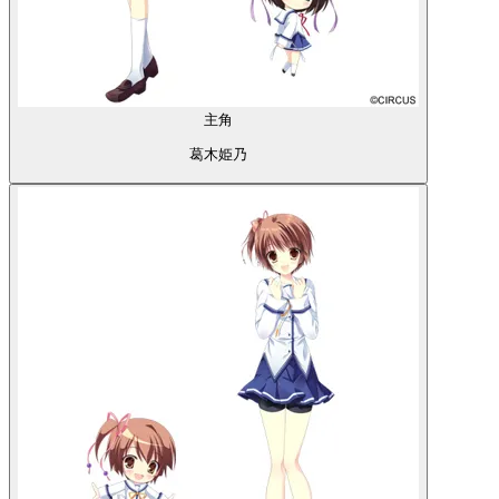
主角
葛木姫乃