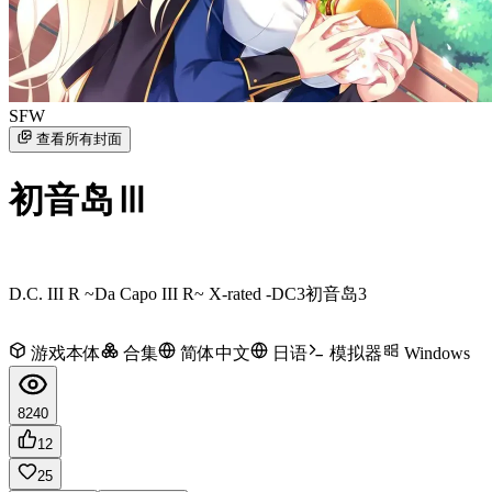
SFW
查看所有封面
初音岛Ⅲ
D.C. III R ~Da Capo III R~ X-rated -
DC3
初音岛3
游戏本体
合集
简体中文
日语
模拟器
Windows
8240
12
25