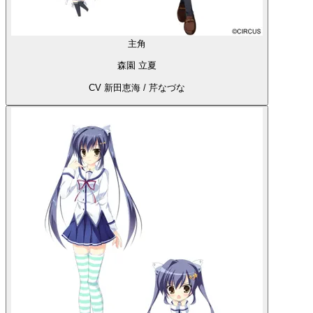
主角
森園 立夏
CV 新田恵海 / 芹なづな