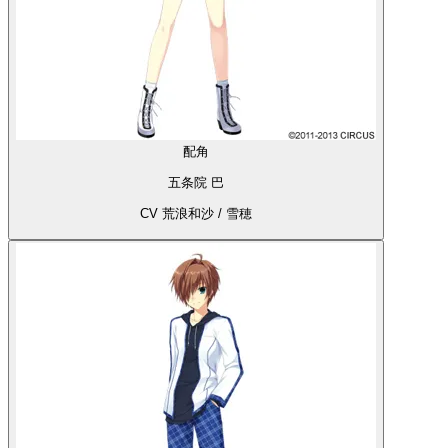
配角
五条院 巴
CV 荒浪和沙 / 雪穂