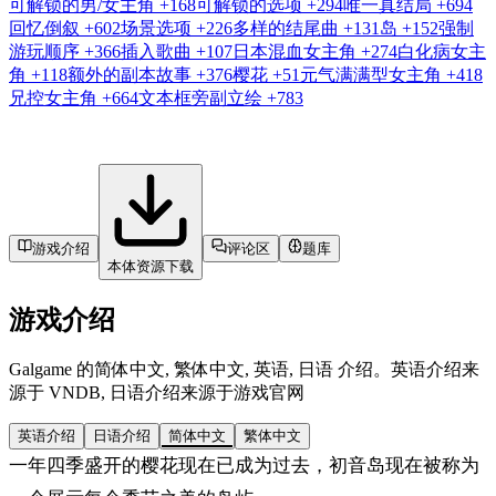
可解锁的男/女主角
+168
可解锁的选项
+294
唯一真结局
+694
回忆倒叙
+602
场景选项
+226
多样的结尾曲
+131
岛
+152
强制
游玩顺序
+366
插入歌曲
+107
日本混血女主角
+274
白化病女主
角
+118
额外的副本故事
+376
樱花
+51
元气满满型女主角
+418
兄控女主角
+664
文本框旁副立绘
+783
游戏介绍
评论区
题库
本体资源下载
游戏介绍
Galgame 的简体中文, 繁体中文, 英语, 日语 介绍。英语介绍来
源于 VNDB, 日语介绍来源于游戏官网
英语介绍
日语介绍
简体中文
繁体中文
一年四季盛开的樱花现在已成为过去，初音岛现在被称为