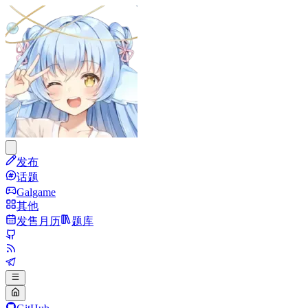
发布
话题
Galgame
其他
发售月历
题库