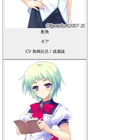
配角
ギア
CV 島崎比呂 / 成瀬誠