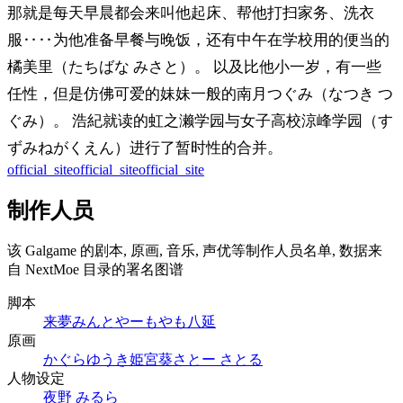
那就是每天早晨都会来叫他起床、帮他打扫家务、洗衣
服‥‥为他准备早餐与晚饭，还有中午在学校用的便当的
橘美里（たちばな みさと）。 以及比他小一岁，有一些
任性，但是仿佛可爱的妹妹一般的南月つぐみ（なつき つ
ぐみ）。 浩紀就读的虹之濑学园与女子高校涼峰学园（す
ずみねがくえん）进行了暂时性的合并。
official_site
official_site
official_site
制作人员
该 Galgame 的剧本, 原画, 音乐, 声优等制作人员名单, 数据来
自 NextMoe 目录的署名图谱
脚本
来夢みんと
やーも
やも
八延
原画
かぐらゆうき
姫宮葵
さとー さとる
人物设定
夜野 みるら