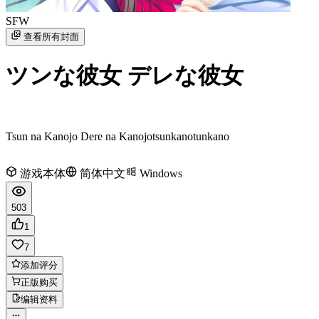
SFW
查看所有封面
ツンな彼女 デレな彼女
Tsun na Kanojo Dere na Kanojo
tsunkano
tunkano
游戏本体
简体中文
Windows
503
1
7
添加评分
正版购买
编辑资料