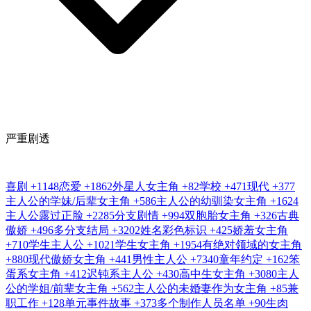
严重剧透
喜剧
+1148
恋爱
+1862
外星人女主角
+82
学校
+471
现代
+377
主人公的学妹/后辈女主角
+586
主人公的幼驯染女主角
+1624
主人公露过正脸
+2285
分支剧情
+994
双胞胎女主角
+326
古典
傲娇
+496
多分支结局
+3202
姓名彩色标识
+425
娇羞女主角
+710
学生主人公
+1021
学生女主角
+1954
有绝对领域的女主角
+880
现代傲娇女主角
+441
男性主人公
+7340
童年约定
+162
笨
蛋系女主角
+412
迟钝系主人公
+430
高中生女主角
+3080
主人
公的学姐/前辈女主角
+562
主人公的未婚妻作为女主角
+85
兼
职工作
+128
单元事件故事
+373
多个制作人员名单
+90
生肉