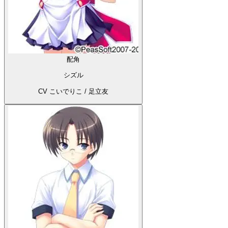
配角
シズル
CV こいでりこ / 足立友