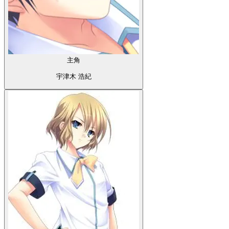
主角
宇津木 浩紀