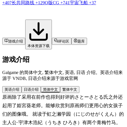
+407
长共同路线
+129
Q版CG
+741
宇宙飞船
+37
游戏介绍
评论区
题库
本体资源下载
游戏介绍
Galgame 的简体中文, 繁体中文, 英语, 日语 介绍。英语介绍来
源于 VNDB, 日语介绍来源于游戏官网
英语介绍
日语介绍
简体中文
繁体中文
原画除了采用在前作也得到好评的さとーさとる氏之外还
起用了姫宮葵老师。能够欣赏到原画师们更用心的女孩子
们的图像哦。 就读于虹之濑学园（にじのせがくえん）的
主人公·宇津木浩紀（うちき ひろき）有两个青梅竹马。