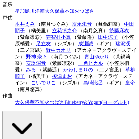
音乐
星加
島川洋輔
大久保薫
不知火つばさ
声优
本井えみ
（南月つぐみ）
友永朱音
（眞鍋莉奈）
中田
順子
（橘美里）
立花慎之介
（南月悠真）
後藤麻衣
（紫藤凛彩）
壱智村小真
（紫藤遥）
田中涼子
（小笠
原梢愛）
足立友
（シズル）
成瀬誠
（ギア）
瑞沢渓
（二ノ宮凪）
野中カオリ
（アカネ＝アクラヴ＝ステイ
ン）
野神 奈々
（南月つぐみ）
青山ゆかり
（眞鍋莉
奈）
安玖深音
（紫藤凛彩）
一色ヒカル
（小笠原梢
愛）
みる
（紫藤遥）
かわしまりの
（二ノ宮凪）
草柳
順子
（橘美里）
榎津まお
（アカネ＝アクラヴ＝ステ
イン）
こいでりこ
（シズル）
島崎比呂
（ギア）
皇帝
（南月悠真）
作曲
大久保薫
不知火つばさ
Blueberry&Yogurt(ヨーグルト)