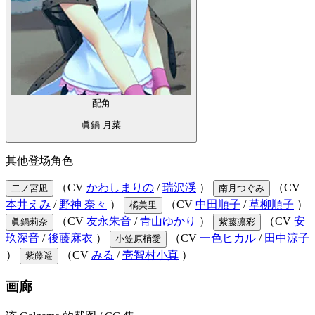
配角
眞鍋 月菜
其他登场角色
（CV
かわしまりの
/
瑞沢渓
）
（CV
二ノ宮凪
南月つぐみ
本井えみ
/
野神 奈々
）
（CV
中田順子
/
草柳順子
）
橘美里
（CV
友永朱音
/
青山ゆかり
）
（CV
安
眞鍋莉奈
紫藤凛彩
玖深音
/
後藤麻衣
）
（CV
一色ヒカル
/
田中涼子
小笠原梢愛
）
（CV
みる
/
壱智村小真
）
紫藤遥
画廊