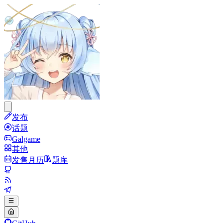
发布
话题
Galgame
其他
发售月历
题库