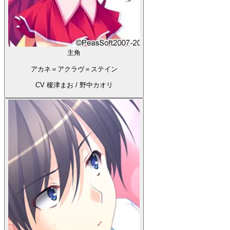
主角
アカネ＝アクラヴ＝ステイン
CV 榎津まお / 野中カオリ