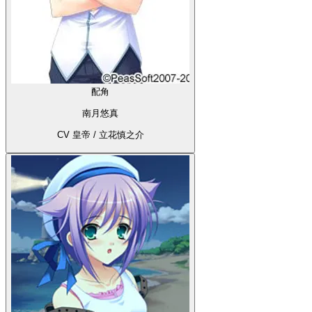
配角
南月悠真
CV 皇帝 / 立花慎之介