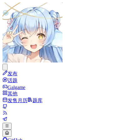
发布
话题
Galgame
其他
发售月历
题库