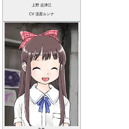
上野 志津江
CV 流星ルンナ