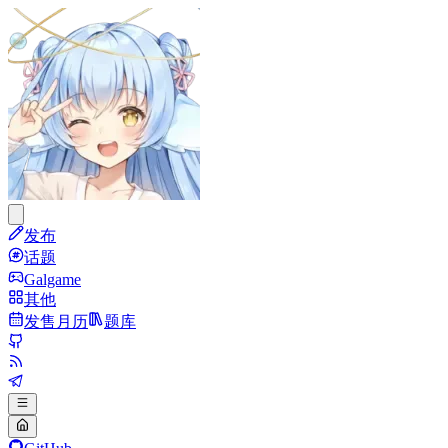
发布
话题
Galgame
其他
发售月历
题库