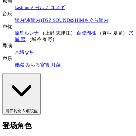
原画
kashmir
ミヨルノ ユメギ
音乐
館内明(館内)
TGZ SOUNDs
SHIM
もぐら
館内
声优
流星ルンナ
（上野 志津江）
百登瑚桃
（真柄 夏見）
弐
織 恋
（城谷 春野）
导演
木緒なち
声乐
佳織 みちる
宮簀 月菜
展开其余 3 项职位
登场角色