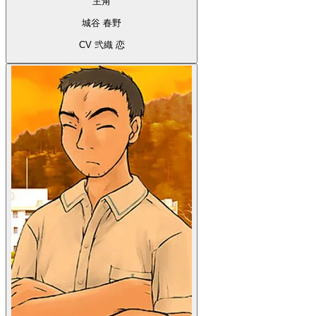
主角
城谷 春野
CV 弐織 恋