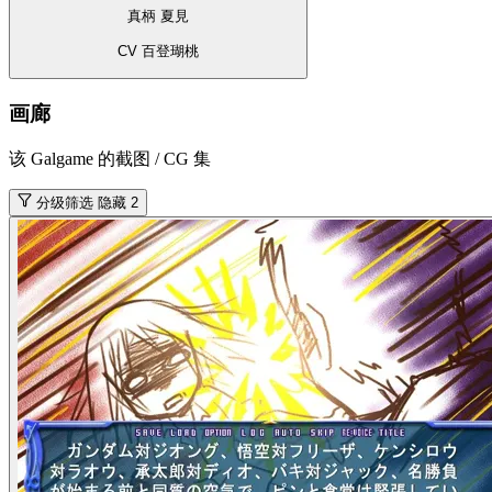
真柄 夏見
CV 百登瑚桃
画廊
该 Galgame 的截图 / CG 集
分级筛选
隐藏 2