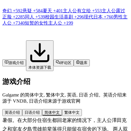
奇幻
+592
悬疑
+584
夏天
+401
主人公有立绘
+553
主人公露过
正脸
+2285
同人
+539
校园生活喜剧
+296
现代日本
+760
男性主
人公
+7340
短暂的女性主人公
+199
游戏介绍
评论区
题库
本体资源下载
游戏介绍
Galgame 的简体中文, 繁体中文, 英语, 日语 介绍。英语介绍来
源于 VNDB, 日语介绍来源于游戏官网
英语介绍
日语介绍
简体中文
繁体中文
暑假。在大部分住宿生都回老家的情况下，主人公澤田克
之和室友夕島雪雄前辈落得只能留在宿舍的下场。 两人双