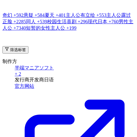
奇幻
+592
悬疑
+584
夏天
+401
主人公有立绘
+553
主人公露过
正脸
+2285
同人
+539
校园生活喜剧
+296
现代日本
+760
男性主
人公
+7340
短暂的女性主人公
+199
筛选标签
制作方
半端マニアソフト
+ 2
发行商
开发商
日语
官方网站