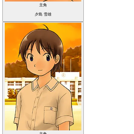
主角
夕島 雪雄
主角