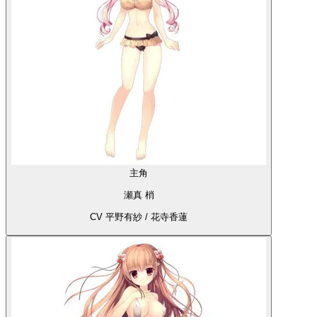
主角
瀬真 梢
CV 平野有紗 / 花寺香蓮