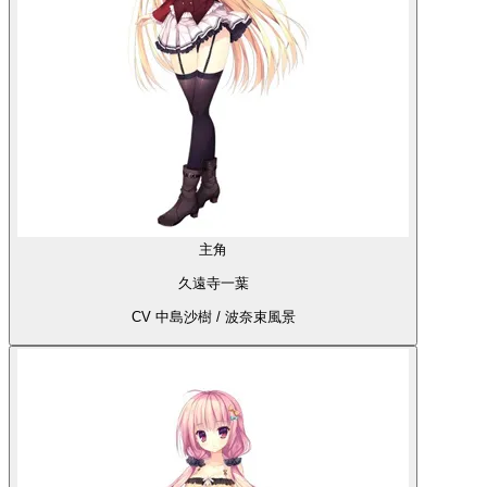
主角
久遠寺一葉
CV 中島沙樹 / 波奈束風景