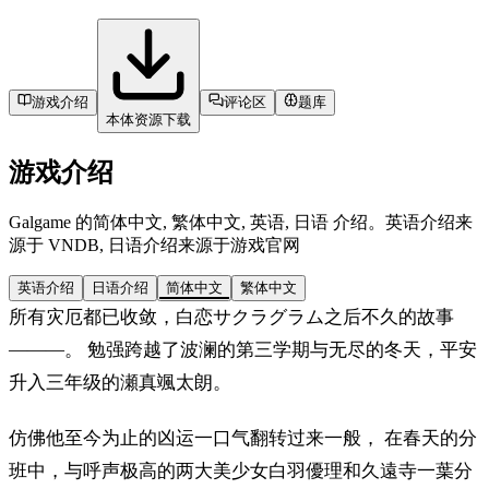
游戏介绍
评论区
题库
本体资源下载
游戏介绍
Galgame 的简体中文, 繁体中文, 英语, 日语 介绍。英语介绍来
源于 VNDB, 日语介绍来源于游戏官网
英语介绍
日语介绍
简体中文
繁体中文
所有灾厄都已收敛，白恋サクラグラム之后不久的故事
―――。 勉强跨越了波澜的第三学期与无尽的冬天，平安
升入三年级的瀬真颯太朗。
仿佛他至今为止的凶运一口气翻转过来一般， 在春天的分
班中，与呼声极高的两大美少女白羽優理和久遠寺一葉分