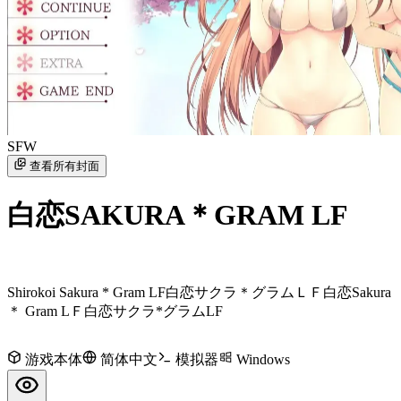
SFW
查看所有封面
白恋SAKURA＊GRAM LF
Shirokoi Sakura * Gram LF
白恋サクラ＊グラムＬＦ
白恋Sakura
＊ Gram LＦ
白恋サクラ*グラムLF
游戏本体
简体中文
模拟器
Windows