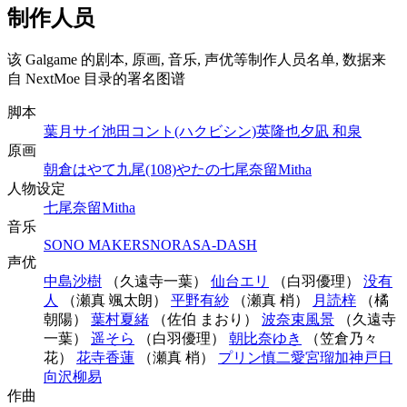
制作人员
该 Galgame 的剧本, 原画, 音乐, 声优等制作人员名单, 数据来
自 NextMoe 目录的署名图谱
脚本
葉月サイ
池田コント(ハクビシン)
英隆也
夕凪 和泉
原画
朝倉はやて
九尾(108)
やたの
七尾奈留
Mitha
人物设定
七尾奈留
Mitha
音乐
SONO MAKERS
NORAS
A-DASH
声优
中島沙樹
（久遠寺一葉）
仙台エリ
（白羽優理）
没有
人
（瀬真 颯太朗）
平野有紗
（瀬真 梢）
月読梓
（橘
朝陽）
葉村夏緒
（佐伯 まおり）
波奈束風景
（久遠寺
一葉）
遥そら
（白羽優理）
朝比奈ゆき
（笠倉乃々
花）
花寺香蓮
（瀬真 梢）
プリン慎二
愛宮瑠加
神戸日
向
沢柳易
作曲