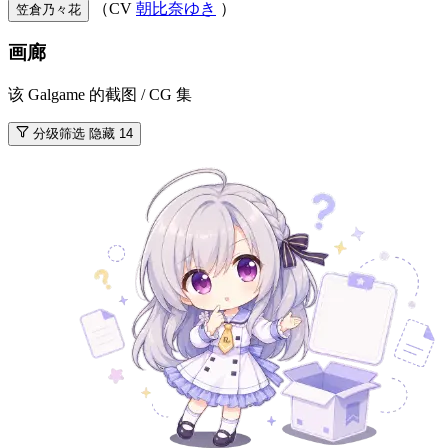
（CV
朝比奈ゆき
）
笠倉乃々花
画廊
该 Galgame 的截图 / CG 集
分级筛选
隐藏 14