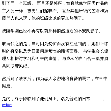
到了同一个班级。 而且还是邻座，简直就像学园类作品的
主人公一样，被男生们起哄着。 甚至其他班级的笠倉和須
藤等人也来玩，他的班级比以前更加热闹了。
成陵学園已经不再有以前那样悄然逼近的不安阴影了。
取而代之的是，当时因为匆忙而没有注意到的， 她们上课
时的身姿以及为日常问题烦恼的慵倦面容。 与学生会长優
理互相探讨学习和将来的事情， 与成稜的白百合一葉并肩
共同取缔风纪。
然后到了放学后，作为恋人亲密地培育爱的羁绊，在**中
厮磨。
是的，终于降临到了他们身上。名为普通的日常―――。
twitter