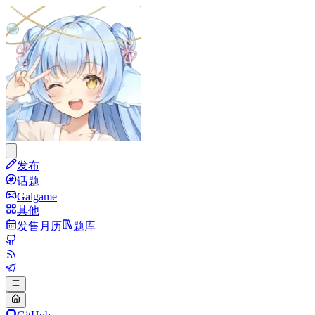
发布
话题
Galgame
其他
发售月历
题库