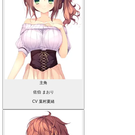
主角
佐伯 まおり
CV 葉村夏緒