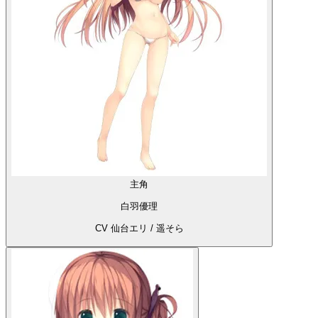
主角
白羽優理
CV 仙台エリ / 遥そら