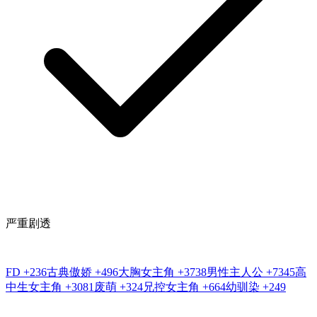
严重剧透
FD
+236
古典傲娇
+496
大胸女主角
+3738
男性主人公
+7345
高
中生女主角
+3081
废萌
+324
兄控女主角
+664
幼驯染
+249