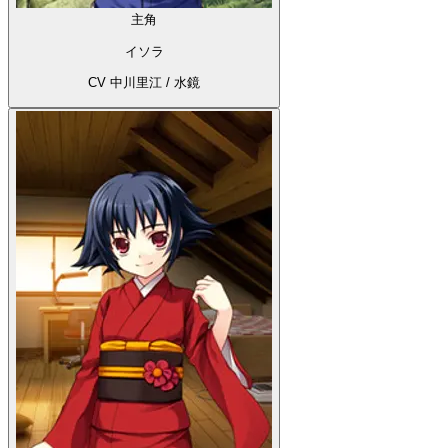
主角
イソラ
CV 中川里江 / 水鏡