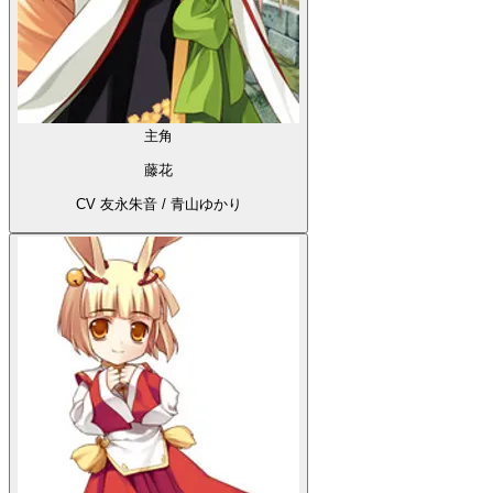
主角
藤花
CV 友永朱音 / 青山ゆかり