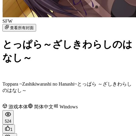
SFW
查看所有封面
とっぱら～ざしきわらしのは
なし～
Toppara ~Zashikiwarashi no Hanashi~
とっぱら ～ざしきわらし
のはなし～
游戏本体
简体中文
Windows
524
1