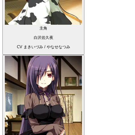
主角
白沢佐久夜
CV まきいづみ / やなせなつみ