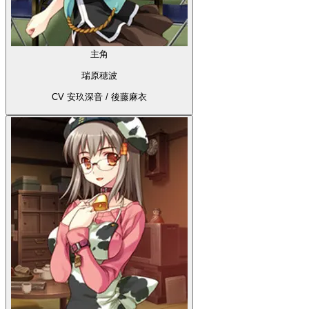
主角
瑞原穂波
CV 安玖深音 / 後藤麻衣