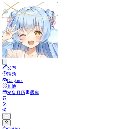
发布
话题
Galgame
其他
发售月历
题库