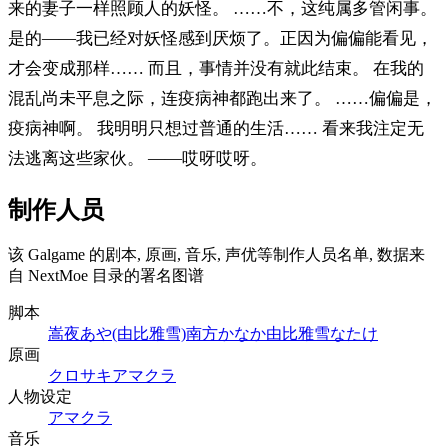
来的妻子一样照顾人的妖怪。 ……不，这纯属多管闲事。
是的——我已经对妖怪感到厌烦了。正因为偏偏能看见，
才会变成那样…… 而且，事情并没有就此结束。 在我的
混乱尚未平息之际，连疫病神都跑出来了。 ……偏偏是，
疫病神啊。 我明明只想过普通的生活…… 看来我注定无
法逃离这些家伙。 ——哎呀哎呀。
制作人员
该 Galgame 的剧本, 原画, 音乐, 声优等制作人员名单, 数据来
自 NextMoe 目录的署名图谱
脚本
嵩夜あや(由比雅雪)
南方かなか
由比雅雪
なたけ
原画
クロサキ
アマクラ
人物设定
アマクラ
音乐