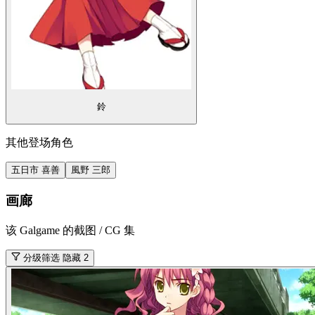
鈴
其他登场角色
五日市 喜善
風野 三郎
画廊
该 Galgame 的截图 / CG 集
分级筛选
隐藏 2