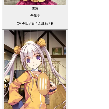
主角
千鶴美
CV 梶田夕貴 / 金田まひる