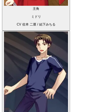
主角
ミドリ
CV 佐本 二厘 / 結下みちる