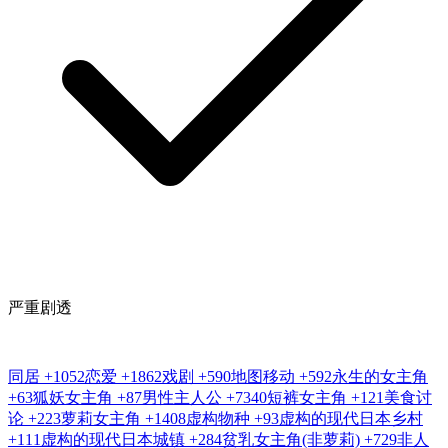
严重剧透
同居
+1052
恋爱
+1862
戏剧
+590
地图移动
+592
永生的女主角
+63
狐妖女主角
+87
男性主人公
+7340
短裤女主角
+121
美食讨
论
+223
萝莉女主角
+1408
虚构物种
+93
虚构的现代日本乡村
+111
虚构的现代日本城镇
+284
贫乳女主角(非萝莉)
+729
非人