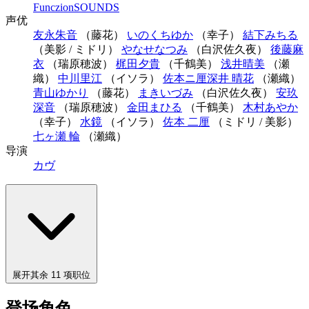
FunczionSOUNDS
声优
友永朱音
（藤花）
いのくちゆか
（幸子）
結下みちる
（美影 / ミドリ）
やなせなつみ
（白沢佐久夜）
後藤麻
衣
（瑞原穂波）
梶田夕貴
（千鶴美）
浅井晴美
（瀬
織）
中川里江
（イソラ）
佐本ニ厘
深井 晴花
（瀬織）
青山ゆかり
（藤花）
まきいづみ
（白沢佐久夜）
安玖
深音
（瑞原穂波）
金田まひる
（千鶴美）
木村あやか
（幸子）
水鏡
（イソラ）
佐本 二厘
（ミドリ / 美影）
七ヶ瀬 輪
（瀬織）
导演
カヴ
展开其余 11 项职位
登场角色