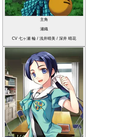
主角
瀬織
CV 七ヶ瀬 輪 / 浅井晴美 / 深井 晴花