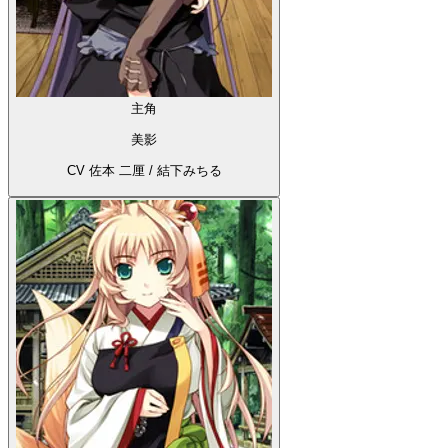
主角
美影
CV 佐本 二厘 / 結下みちる