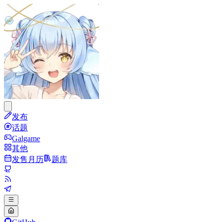
发布
话题
Galgame
其他
发售月历
题库