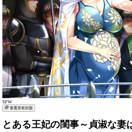
SFW
查看所有封面
とある王妃の閨事～貞淑な妻