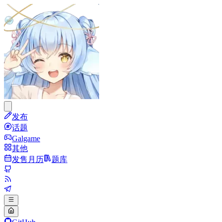
发布
话题
Galgame
其他
发售月历
题库