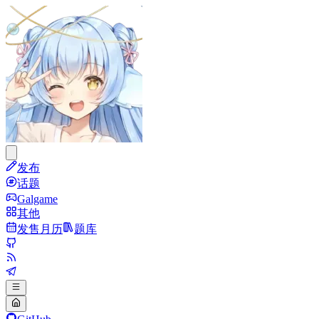
发布
话题
Galgame
其他
发售月历
题库