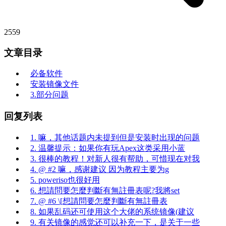
2559
文章目录
必备软件
安装镜像文件
3.部分问题
回复列表
1. 嘛，其他话题内未提到但是安装时出现的问题
2. 温馨提示：如果你有玩Apex这类采用小蓝
3. 很棒的教程！对新人很有帮助，可惜现在对我
4. @ #2 嘛，感谢建议 因为教程主要为g
5. poweriso也很好用
6. 想請問要怎麼判斷有無註冊表呢?我將set
7. @ #6 \[想請問要怎麼判斷有無註冊表
8. 如果乱码还可使用这个大佬的系统镜像(建议
9. 有关镜像的感觉还可以补充一下，是关于一些