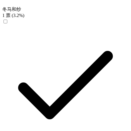
冬马和纱
1 票
(3.2%)