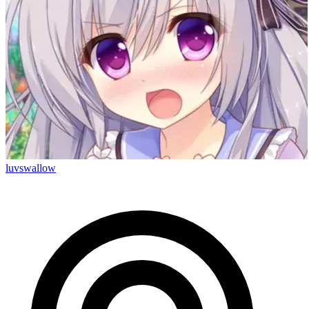
luvswallow