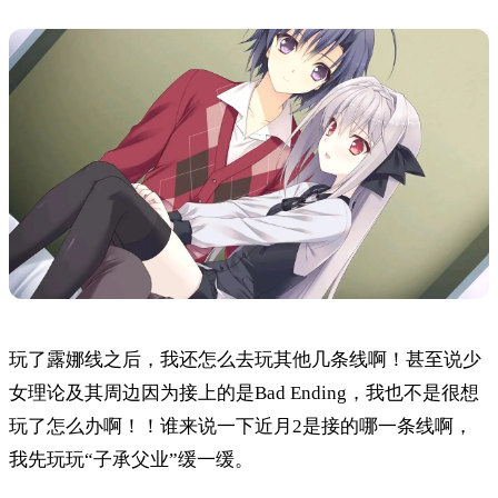
玩了露娜线之后，我还怎么去玩其他几条线啊！甚至说少
女理论及其周边因为接上的是Bad Ending，我也不是很想
玩了怎么办啊！！谁来说一下近月2是接的哪一条线啊，
我先玩玩“子承父业”缓一缓。