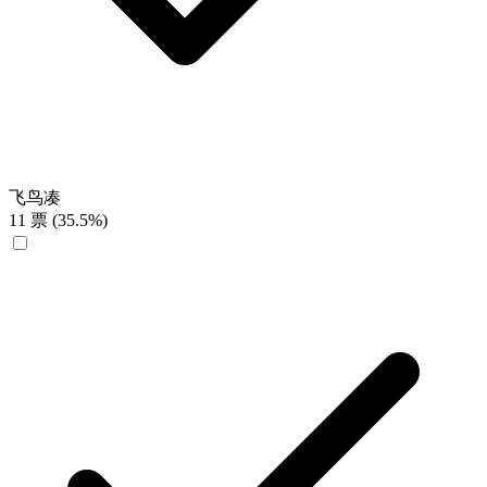
飞鸟凑
11 票
(35.5%)