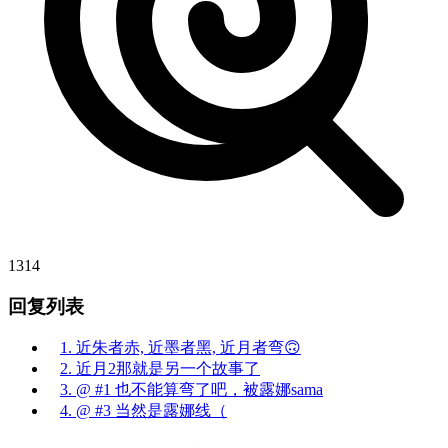
1314
回复列表
1. 近朱者赤, 近墨者黑, 近月者弯🙃
2. 近月2那就是另一个故事了
3. @ #1 也不能算弯了吧，被露娜sama
4. @ #3 当然是露娜线（