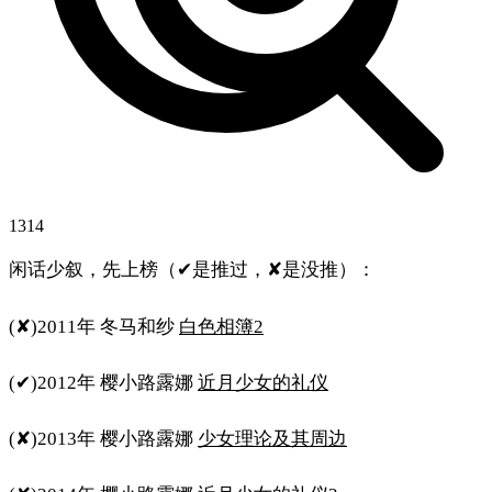
1314
闲话少叙，先上榜（✔是推过，✘是没推）：
(✘)2011年 冬马和纱
白色相簿2
(✔)2012年 樱小路露娜
近月少女的礼仪
(✘)2013年 樱小路露娜
少女理论及其周边