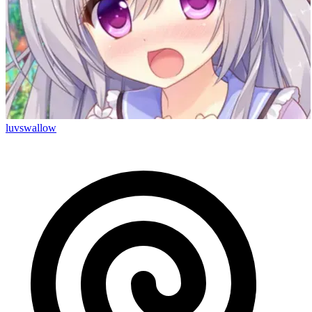
luvswallow